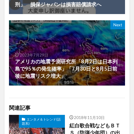
刑」 損保ジャパンは損害賠償請求へ
Next
2023年7月29日
アメリカの地震予測研究所「8月2日は日本列
島で95％の発生確率」「7月30日と8月5日前
後に地震リスク増大」
関連記事
2018年11月10日
エンタメ＆トレンド(話
題系)
紅白歌合戦などもＢＴ
Ｓ（防弾少年団）の出