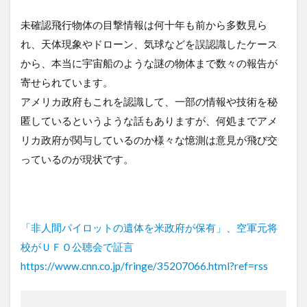
未確認飛行物体の目撃情報は何十年も前から多数見ら
れ、天体現象やドローン、気球などを誤認識したケース
から、本当に宇宙船のような謎の物体まで数々の報告が
寄せられています。
アメリカ政府もこれを認識して、一部の情報や技術を秘
匿しているというような話もありますが、何処までアメ
リカ政府が関与しているのか様々な憶測は意見が飛び交
っているのが現状です。
「非人間パイロットの遺体を米政府が保有」、空軍元将
校がＵＦＯ公聴会で証言
https://www.cnn.co.jp/fringe/35207066.html?ref=rss