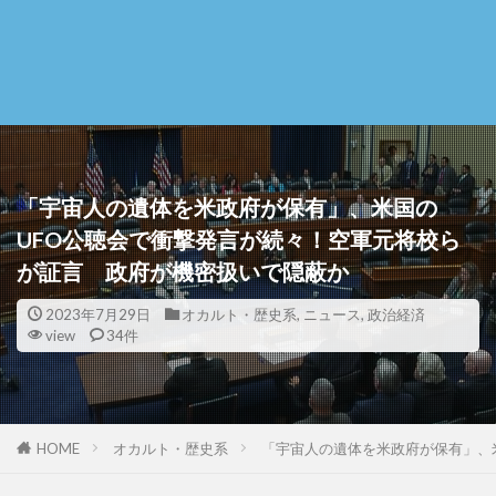
「宇宙人の遺体を米政府が保有」、米国の
UFO公聴会で衝撃発言が続々！空軍元将校ら
が証言 政府が機密扱いで隠蔽か
2023年7月29日
オカルト・歴史系
,
ニュース
,
政治経済
view
34件
HOME
オカルト・歴史系
「宇宙人の遺体を米政府が保有」、