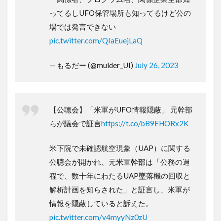
ってるしUFO保管場所も知ってるけど公の
場では発言できない
pic.twitter.com/QIaEuejLaQ
— もるだー (@mulder_UI)
July 26, 2023
【公聴会】「米軍がUFO情報隠蔽」 元幹部
らが議会で証言
https://t.co/bB9EHORx2K
米下院で未確認航空現象（UAP）に関する
公聴会が開かれ、元米軍幹部は「公務の過
程で、数十年にわたるUAP墜落機の回収と
解析計画を知らされた」と証言し、米軍が
情報を隠蔽していると訴えた。
pic.twitter.com/v4myyNz0zU