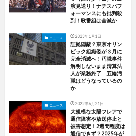
演見送り！ナチスパフ
ォーマンスにも批判殺
到！歌番組は全滅か
2023年1月1日
ニュース
証拠隠蔽？東京オリン
ピック組織委が３月に
完全消滅へ！汚職事件
解明しないまま清算法
人が業務終了 五輪汚
職はどうなっているの
か
2022年6月21日
ニュース
大規模な太陽フレアで
通信障害や放送停止と
被害想定！2週間程度は
通信できず？2025年が