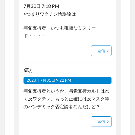
7月30日 7:18 PM
>つまりワクチン陰謀論は
与党支持者、いつも稚拙なミスリー
ド・・・・
返信
匿名
2023年7月31日 9:22 PM
与党支持者というか、与党支持カルトは悉
く反ワクチン、もっと正確には反マスク等
のパンデミック否定論者なんだけど？
返信