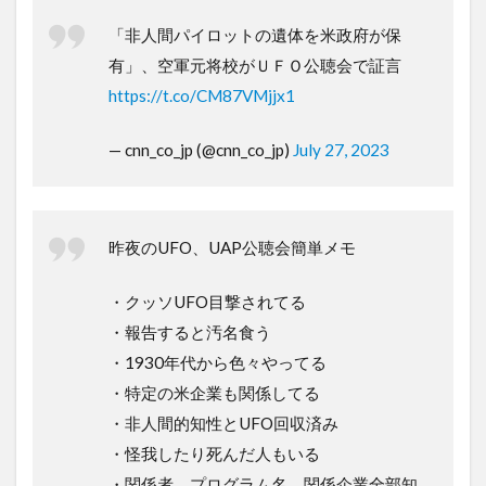
「非人間パイロットの遺体を米政府が保
有」、空軍元将校がＵＦＯ公聴会で証言
https://t.co/CM87VMjjx1
— cnn_co_jp (@cnn_co_jp)
July 27, 2023
昨夜のUFO、UAP公聴会簡単メモ
・クッソUFO目撃されてる
・報告すると汚名食う
・1930年代から色々やってる
・特定の米企業も関係してる
・非人間的知性とUFO回収済み
・怪我したり死んだ人もいる
・関係者、プログラム名、関係企業全部知