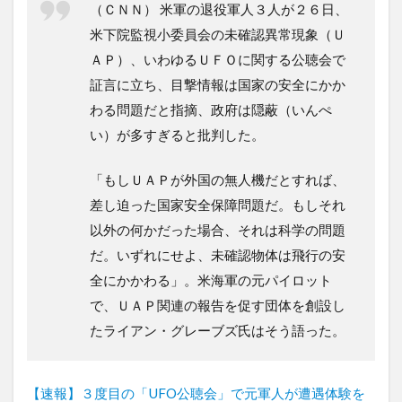
（ＣＮＮ） 米軍の退役軍人３人が２６日、
米下院監視小委員会の未確認異常現象（Ｕ
ＡＰ）、いわゆるＵＦＯに関する公聴会で
証言に立ち、目撃情報は国家の安全にかか
わる問題だと指摘、政府は隠蔽（いんぺ
い）が多すぎると批判した。
「もしＵＡＰが外国の無人機だとすれば、
差し迫った国家安全保障問題だ。もしそれ
以外の何かだった場合、それは科学の問題
だ。いずれにせよ、未確認物体は飛行の安
全にかかわる」。米海軍の元パイロット
で、ＵＡＰ関連の報告を促す団体を創設し
たライアン・グレーブズ氏はそう語った。
【速報】３度目の「UFO公聴会」で元軍人が遭遇体験を