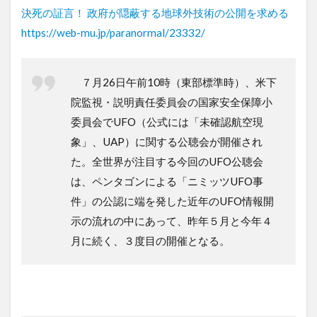
決死の証言！ 政府が隠蔽する地球外技術の公開を求める
https://web-mu.jp/paranormal/23332/
７月26日午前10時（東部標準時）、米下
院監視・説明責任委員会の国家安全保障小
委員会でUFO（公式には「未確認航空現
象」、UAP）に関する公聴会が開催され
た。全世界が注目する今回のUFO公聴会
は、ペンタゴンによる「ニミッツUFO事
件」の公認に端を発した近年のUFO情報開
示の流れの中にあって、昨年５月と今年４
月に続く、３度目の開催となる。