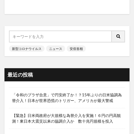
新型コロナウイルス
ニュース
安倍首相
最近の投稿
「令和のプラザ合意」で円安終了か！？15年ぶりの日米協調為
替介入！日本が世界恐慌のトリガー、アメリカが最大警戒
【緊急】日米両政府が大規模な為替介入を実施！６円の円高観
測！東日本大震災以来の協調介入か 数十兆円規模を投入