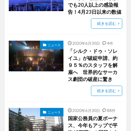
でも20人以上の感染報
告！4月23日以来の数値
続きを読む
2020年6月30日
4件
ニュース
「シルク・ドゥ・ソレ
イユ」が破綻申請、約
９５％のスタッフを解
雇へ 世界的なサーカ
ス劇団の破産に驚き
続きを読む
2020年6月30日
88件
ニュース
国家公務員の夏ボーナ
ス、今年もアップで平