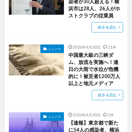
染者が30人超える！横
浜市は28人、26人がホ
ストクラブの従業員
続きを読む
2020年6月30日
11件
ニュース
中国最大級の三峡ダ
ム、放流を実施へ！連
日の大雨で水位が危機
的に！被災者1200万人
以上と地元メディア
続きを読む
2020年6月30日
5件
ニュース
【速報】東京都で新た
に54人の感染者、横浜