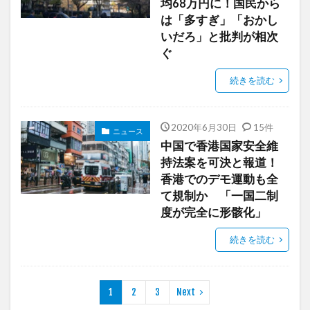
均68万円に！国民から
は「多すぎ」「おかし
いだろ」と批判が相次
ぐ
続きを読む
2020年6月30日
15件
ニュース
中国で香港国家安全維
持法案を可決と報道！
香港でのデモ運動も全
て規制か 「一国二制
度が完全に形骸化」
続きを読む
1
2
3
Next