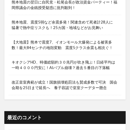
熊本地震の翌日に自民党・松尾会長が政治資金パーティー！福
岡県議会の金銭授受疑惑に批判殺到！
熊本地震、震度5弱など余震多発！関連含めて死者計28人に
猛暑で熱中症リスクも！25カ国・地域などがお見舞い
【大地震】熊本で震度7、イオンモール大爆発による被害多
数！最大84センチの地殻変動 震度5クラス余震も相次ぐ！
キオクシアHD、時価総額約３０兆円が吹き飛ぶ！日経平均は
一時４０００円安に！AIバブル崩壊？過去５番目の下落幅
改正皇室典範が成立！国旗損壊処罰法も賛成多数で可決 国会
会期を25日まで延長へ 養子容認で皇室クーデター懸念
最近のコメント