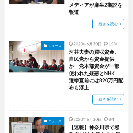
メディアが麻生2期説を
報道
続きを読む
2020年6月30日
15件
ニュース
河井夫妻の買収資金、
自民党から資金提供
か 党本部資金が一部
使われた疑惑とNHK
選挙直前には820万円配
布も浮上
続きを読む
2020年6月30日
8件
ニュース
【速報】神奈川県で感