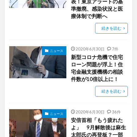
表！東京アラートの基
準撤廃、感染状況と医
療体制で判断へ
続きを読む
2020年6月30日
7件
ニュース
新型コロナ危機で住宅
ローン問題が浮上！住
宅金融支援機構の相談
件数が10倍以上に！
続きを読む
2020年6月30日
36件
ニュース
安倍首相「もう疲れた
よ」 9月解散後は麻生
太郎氏の再登板？一部