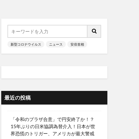
新型コロナウイルス
ニュース
安倍首相
最近の投稿
「令和のプラザ合意」で円安終了か！？
15年ぶりの日米協調為替介入！日本が世
界恐慌のトリガー、アメリカが最大警戒