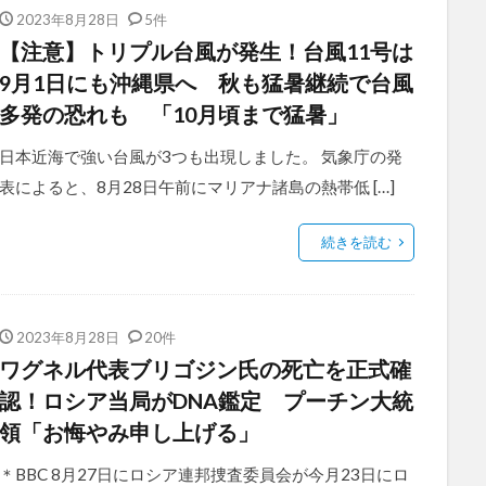
2023年8月28日
5件
【注意】トリプル台風が発生！台風11号は
9月1日にも沖縄県へ 秋も猛暑継続で台風
多発の恐れも 「10月頃まで猛暑」
日本近海で強い台風が3つも出現しました。 気象庁の発
表によると、8月28日午前にマリアナ諸島の熱帯低 […]
続きを読む
2023年8月28日
20件
ワグネル代表ブリゴジン氏の死亡を正式確
認！ロシア当局がDNA鑑定 プーチン大統
領「お悔やみ申し上げる」
＊BBC 8月27日にロシア連邦捜査委員会が今月23日にロ