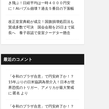
き飛ぶ！日経平均は一時４０００円安
に！AIバブル崩壊？過去５番目の下落幅
改正皇室典範が成立！国旗損壊処罰法も
賛成多数で可決 国会会期を25日まで延
長へ 養子容認で皇室クーデター懸念
最近のコメント
「令和のプラザ合意」で円安終了か！？
15年ぶりの日米協調為替介入！日本が世
界恐慌のトリガー、アメリカが最大警戒
に
匿名
より
「令和のプラザ合意」で円安終了か！？