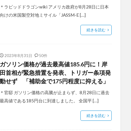
＊ラピッドドラゴンwiki アメリカ政府が8月28日に日本
向けの米国製空対地ミサイル「JASSM-E […]
続きを読む
2023年8月31日
50件
ガソリン価格が過去最高値185.6円に！岸
田首相が緊急措置を発表、トリガー条項発
動せず 「補助金で175円程度に抑える」
＊官邸 ガソリン価格の高騰が止まらず、8月28日に過去
最高値である185円台に到達しました。 全国平 […]
続きを読む