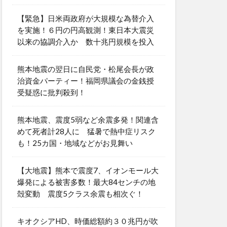
【緊急】日米両政府が大規模な為替介入
を実施！６円の円高観測！東日本大震災
以来の協調介入か 数十兆円規模を投入
熊本地震の翌日に自民党・松尾会長が政
治資金パーティー！福岡県議会の金銭授
受疑惑に批判殺到！
熊本地震、震度5弱など余震多発！関連含
めて死者計28人に 猛暑で熱中症リスク
も！25カ国・地域などがお見舞い
【大地震】熊本で震度7、イオンモール大
爆発による被害多数！最大84センチの地
殻変動 震度5クラス余震も相次ぐ！
キオクシアHD、時価総額約３０兆円が吹