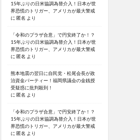
15年ぶりの日米協調為替介入！日本が世
界恐慌のトリガー、アメリカが最大警戒
に
匿名
より
「令和のプラザ合意」で円安終了か！？
15年ぶりの日米協調為替介入！日本が世
界恐慌のトリガー、アメリカが最大警戒
に
匿名
より
熊本地震の翌日に自民党・松尾会長が政
治資金パーティー！福岡県議会の金銭授
受疑惑に批判殺到！
に
匿名
より
「令和のプラザ合意」で円安終了か！？
15年ぶりの日米協調為替介入！日本が世
界恐慌のトリガー、アメリカが最大警戒
に
匿名
より