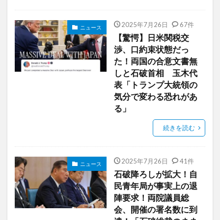
2025年7月26日
67件
ニュース
【驚愕】日米関税交
渉、口約束状態だっ
た！両国の合意文書無
しと石破首相 玉木代
表「トランプ大統領の
気分で変わる恐れがあ
る」
続きを読む
2025年7月26日
41件
ニュース
石破降ろしが拡大！自
民青年局が事実上の退
陣要求！両院議員総
会、開催の署名数に到