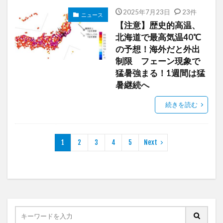
2025年7月23日
23件
ニュース
【注意】歴史的高温、
北海道で最高気温40℃
の予想！海外だと外出
制限 フェーン現象で
猛暑強まる！1週間は猛
暑継続へ
続きを読む
1
2
3
4
5
Next