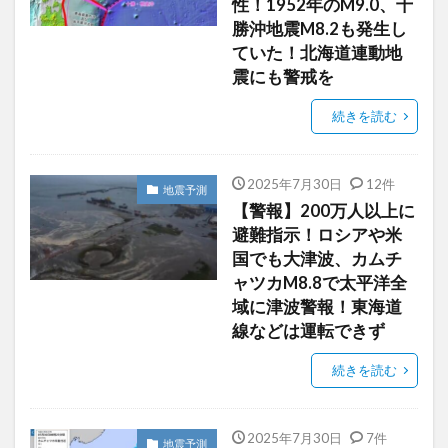
性！1952年のM9.0、十
勝沖地震M8.2も発生し
ていた！北海道連動地
震にも警戒を
続きを読む
2025年7月30日
12件
地震予測
【警報】200万人以上に
避難指示！ロシアや米
国でも大津波、カムチ
ャツカM8.8で太平洋全
域に津波警報！東海道
線などは運転できず
続きを読む
2025年7月30日
7件
地震予測