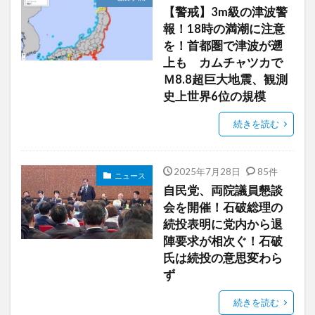
【警戒】3m級の津波警
報！18時の満潮に注意
を！首都圏で津波が遡
上も カムチャツカで
Ｍ8.8超巨大地震、観測
史上世界6位の規模
続きを読む
2025年7月28日
85件
ニュース
自民党、両院議員懇談
会を開催！石破総理の
続投表明に党内から退
陣要求が相次ぐ！石破
氏は続投の意思変わら
ず
続きを読む