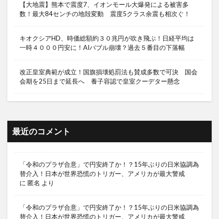
【大地震】熊本で震度7、イオンモール大爆発による被害多
数！最大84センチの地殻変動 震度5クラス余震も相次ぐ！
キオクシアHD、時価総額約３０兆円が吹き飛ぶ！日経平均は
一時４０００円安に！AIバブル崩壊？過去５番目の下落幅
改正皇室典範が成立！国旗損壊処罰法も賛成多数で可決 国会
会期を25日まで延長へ 養子容認で皇室クーデター懸念
最近のコメント
「令和のプラザ合意」で円安終了か！？15年ぶりの日米協調為
替介入！日本が世界恐慌のトリガー、アメリカが最大警戒
に
匿名
より
「令和のプラザ合意」で円安終了か！？15年ぶりの日米協調為
替介入！日本が世界恐慌のトリガー、アメリカが最大警戒