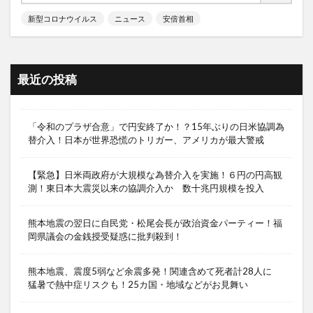
新型コロナウイルス
ニュース
安倍首相
最近の投稿
「令和のプラザ合意」で円安終了か！？15年ぶりの日米協調為
替介入！日本が世界恐慌のトリガー、アメリカが最大警戒
【緊急】日米両政府が大規模な為替介入を実施！６円の円高観
測！東日本大震災以来の協調介入か 数十兆円規模を投入
熊本地震の翌日に自民党・松尾会長が政治資金パーティー！福
岡県議会の金銭授受疑惑に批判殺到！
熊本地震、震度5弱など余震多発！関連含めて死者計28人に
猛暑で熱中症リスクも！25カ国・地域などがお見舞い