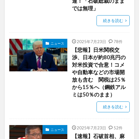
達！「石破総裁のまま
では無理」
続きを読む
2025年7月23日
78件
ニュース
【悲報】日米関税交
渉、日本が約80兆円の
対米投資で合意！コメ
や自動車などの市場開
放も含む 関税は25％
から15％へ（鋼鉄アル
ミは50％のまま）
続きを読む
2025年7月23日
52件
ニュース
【速報】石破首相、麻