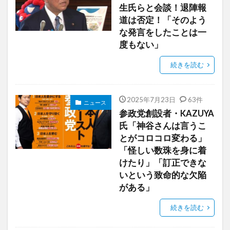
生氏らと会談！退陣報
道は否定！「そのよう
な発言をしたことは一
度もない」
続きを読む
2025年7月23日
63件
ニュース
参政党創設者・KAZUYA
氏「神谷さんは言うこ
とがコロコロ変わる」
「怪しい数珠を身に着
けたり」「訂正できな
いという致命的な欠陥
がある」
続きを読む