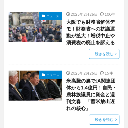
2025年2月26日
100件
ニュース
大阪でも財務省解体デ
モ！財務省への抗議運
動が拡大！増税中止や
消費税の廃止を訴える
続きを読む
2025年2月26日
15件
ニュース
米高騰の裏でJA関連団
体から1.4億円！自民・
農林族議員に資金と週
刊文春 「蓄米放出遅
れの核心」
続きを読む