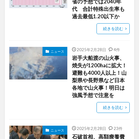
省の予想では2040年
代 合計特殊出生率も
過去最低1.20以下か
続きを読む
2025年2月28日
4件
ニュース
岩手大船渡の山火事、
焼失が1200haに拡大！
避難も4000人以上！山
梨県や長野県など日本
各地で山火事！明日は
強風予想で注意を
続きを読む
2025年2月28日
23件
ニュース
石破首相、高額療養費