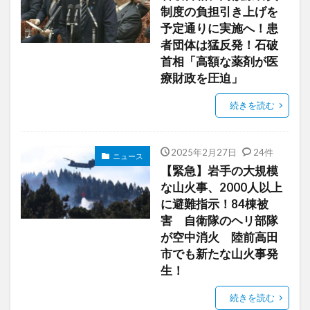
制度の負担引き上げを
予定通りに実施へ！患
者団体は猛反発！石破
首相「高額な薬剤が医
療財政を圧迫」
続きを読む
2025年2月27日
24件
ニュース
【緊急】岩手の大規模
な山火事、2000人以上
に避難指示！84棟被
害 自衛隊のヘリ部隊
が空中消火 陸前高田
市でも新たな山火事発
生！
続きを読む