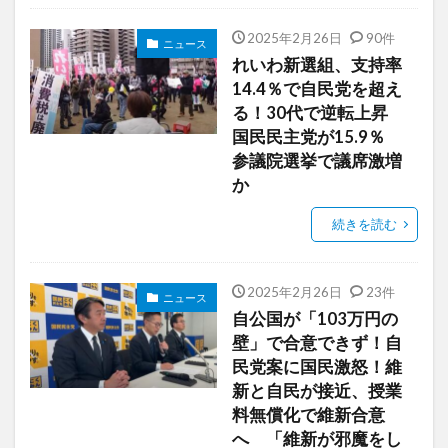
2025年2月26日
90件
ニュース
れいわ新選組、支持率
14.4％で自民党を超え
る！30代で逆転上昇
国民民主党が15.9％
参議院選挙で議席激増
か
続きを読む
2025年2月26日
23件
ニュース
自公国が「103万円の
壁」で合意できず！自
民党案に国民激怒！維
新と自民が接近、授業
料無償化で維新合意
へ 「維新が邪魔をし