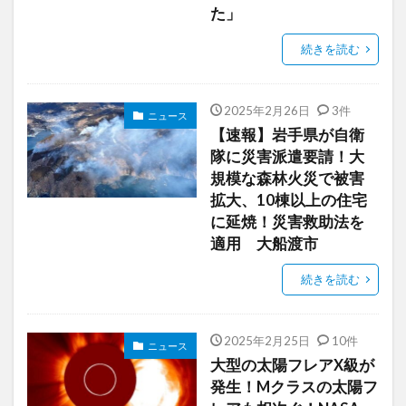
た」
続きを読む
2025年2月26日
3件
ニュース
【速報】岩手県が自衛
隊に災害派遣要請！大
規模な森林火災で被害
拡大、10棟以上の住宅
に延焼！災害救助法を
適用 大船渡市
続きを読む
2025年2月25日
10件
ニュース
大型の太陽フレアX級が
発生！Mクラスの太陽フ