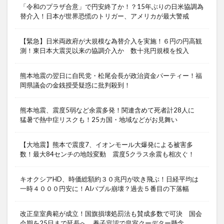
「令和のプラザ合意」で円安終了か！？15年ぶりの日米協調為
替介入！日本が世界恐慌のトリガー、アメリカが最大警戒
【緊急】日米両政府が大規模な為替介入を実施！６円の円高観
測！東日本大震災以来の協調介入か 数十兆円規模を投入
熊本地震の翌日に自民党・松尾会長が政治資金パーティー！福
岡県議会の金銭授受疑惑に批判殺到！
熊本地震、震度5弱など余震多発！関連含めて死者計28人に
猛暑で熱中症リスクも！25カ国・地域などがお見舞い
【大地震】熊本で震度7、イオンモール大爆発による被害多
数！最大84センチの地殻変動 震度5クラス余震も相次ぐ！
キオクシアHD、時価総額約３０兆円が吹き飛ぶ！日経平均は
一時４０００円安に！AIバブル崩壊？過去５番目の下落幅
改正皇室典範が成立！国旗損壊処罰法も賛成多数で可決 国会
会期を25日まで延長へ 養子容認で皇室クーデター懸念