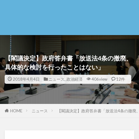
【閣議決定】政府答弁書「放送法4条の撤廃、
具体的な検討を行ったことはない」
2018年4月4日
ニュース
,
政治経済
406view
12件
HOME
ニュース
【閣議決定】政府答弁書「放送法4条の撤廃