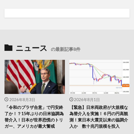
ニュース
の最新記事8件
2026年8月3日
2026年8月1日
「令和のプラザ合意」で円安終
【緊急】日米両政府が大規模な
了か！？15年ぶりの日米協調為
為替介入を実施！６円の円高観
替介入！日本が世界恐慌のトリ
測！東日本大震災以来の協調介
ガー、アメリカが最大警戒
入か 数十兆円規模を投入