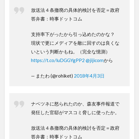
放送法４条撤廃の具体的検討を否定＝政府
答弁書：時事ドットコム
支持率下がったから引っ込めたのかな？
現状で更にメディアを敵に回すのは良くな
いという判断かもね。（完全な憶測）
https://t.co/luDGGYgPP2
@jijicom
から
— またわ (@rohiket)
2018年4月3日
ナベツネに怒られたのか、森友事件報道で
発狂した官邸がマスコミ脅しに使ったか。
放送法４条撤廃の具体的検討を否定＝政府
答弁書：時事ドットコム