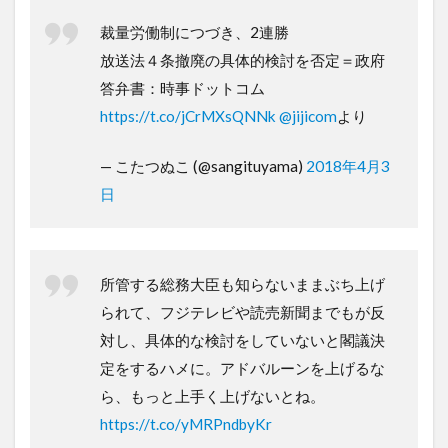
裁量労働制につづき、2連勝
放送法４条撤廃の具体的検討を否定＝政府
答弁書：時事ドットコム
https://t.co/jCrMXsQNNk
@jijicom
より
— こたつぬこ (@sangituyama)
2018年4月3
日
所管する総務大臣も知らないままぶち上げ
られて、フジテレビや読売新聞までもが反
対し、具体的な検討をしていないと閣議決
定をするハメに。アドバルーンを上げるな
ら、もっと上手く上げないとね。
https://t.co/yMRPndbyKr