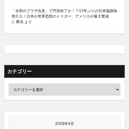
「令和のプラザ合意」で円安終了か！？15年ぶりの日米協調為
替介入！日本が世界恐慌のトリガー、アメリカが最大警戒
に
匿名
より
カテゴリー
2018年4月