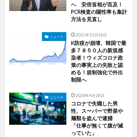
へ 安倍首相が言及！
PCR検査の陽性率も集計
方法を見直し
2021年12月16日
ニュース
K防疫が崩壊、韓国で最
多７８５０人の新規感
染者！ウィズコロナ政
策の事実上の失敗と認
める！規制強化で外出
制限へ
2020年4月26日
ニュース
コロナで失職した男
性、スーパーで野菜や
麺類を盗んで逮捕
「仕事が無くて腹が減
っていた」