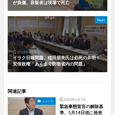
が負傷、容疑者は現場で死亡
Next
2018年4月4日
イラク日報問題、稲田朋美氏は必死の弁明！
安倍政権「あくまで防衛省内の問題」
関連記事
2020年5月7日
ニュース
緊急事態宣言の解除基
準、5月14日頃に発表