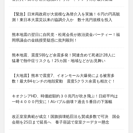
【緊急】日米両政府が大規模な為替介入を実施！６円の円高観
測！東日本大震災以来の協調介入か 数十兆円規模を投入
熊本地震の翌日に自民党・松尾会長が政治資金パーティー！福
岡県議会の金銭授受疑惑に批判殺到！
熊本地震、震度5弱など余震多発！関連含めて死者計28人に
猛暑で熱中症リスクも！25カ国・地域などがお見舞い
【大地震】熊本で震度7、イオンモール大爆発による被害多
数！最大84センチの地殻変動 震度5クラス余震も相次ぐ！
キオクシアHD、時価総額約３０兆円が吹き飛ぶ！日経平均は
一時４０００円安に！AIバブル崩壊？過去５番目の下落幅
改正皇室典範が成立！国旗損壊処罰法も賛成多数で可決 国会
会期を25日まで延長へ 養子容認で皇室クーデター懸念