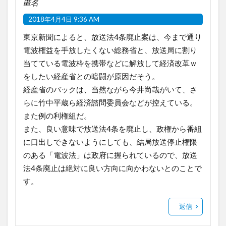
匿名
2018年4月4日 9:36 AM
東京新聞によると、放送法4条廃止案は、今まで通り
電波権益を手放したくない総務省と、放送局に割り
当てている電波枠を携帯などに解放して経済改革ｗ
をしたい経産省との暗闘が原因だそう。
経産省のバックは、当然ながら今井尚哉がいて、さ
らに竹中平蔵ら経済諮問委員会などが控えている。
また例の利権組だ。
また、良い意味で放送法4条を廃止し、政権から番組
に口出しできないようにしても、結局放送停止権限
のある「電波法」は政府に握られているので、放送
法4条廃止は絶対に良い方向に向かわないとのことで
す。
返信