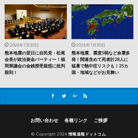
2026年7月30日
2026年7月30日
熊本地震の翌日に自民党・松尾
熊本地震、震度5弱など余震多
会長が政治資金パーティー！福
発！関連含めて死者計28人に
岡県議会の金銭授受疑惑に批判
猛暑で熱中症リスクも！25カ
殺到！
国・地域などがお見舞い
お問い合わせ
各種リンク
ご挨拶
© Copyright 2026
情報速報ドットコム
.