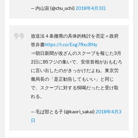
— 内山宙 (@chu_uchi)
2018年4月3日
放送法４条撤廃の具体的検討を否定＝政府
答弁書
https://t.co/Exg7RxcBNy
⇒朝日新聞が改ざんのスクープを報じた3月
2日にBSフジの集いで、安倍首相がおもむろ
に言い出したのがきっかけだよね。東京労
働局長の「是正勧告してもいい」と同じ
で、スクープに対する恫喝だったと受け取
れる。
— 毛ば部とる子 (@kaori_sakai)
2018年4月3
日