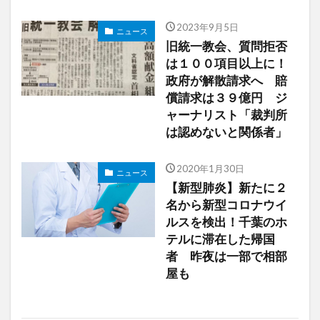
2023年9月5日
ニュース
旧統一教会、質問拒否
は１００項目以上に！
政府が解散請求へ 賠
償請求は３９億円 ジ
ャーナリスト「裁判所
は認めないと関係者」
2020年1月30日
ニュース
【新型肺炎】新たに２
名から新型コロナウイ
ルスを検出！千葉のホ
テルに滞在した帰国
者 昨夜は一部で相部
屋も