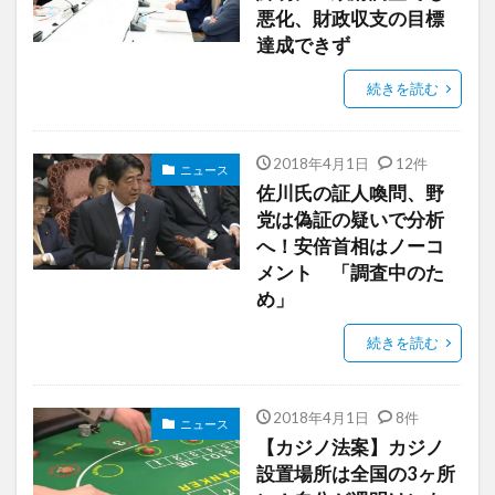
悪化、財政収支の目標
達成できず
続きを読む
2018年4月1日
12件
ニュース
佐川氏の証人喚問、野
党は偽証の疑いで分析
へ！安倍首相はノーコ
メント 「調査中のた
め」
続きを読む
2018年4月1日
8件
ニュース
【カジノ法案】カジノ
設置場所は全国の3ヶ所