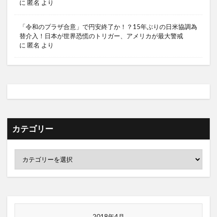
に
匿名
より
「令和のプラザ合意」で円安終了か！？15年ぶりの日米協調為
替介入！日本が世界恐慌のトリガー、アメリカが最大警戒
に
匿名
より
カテゴリー
2018年4月