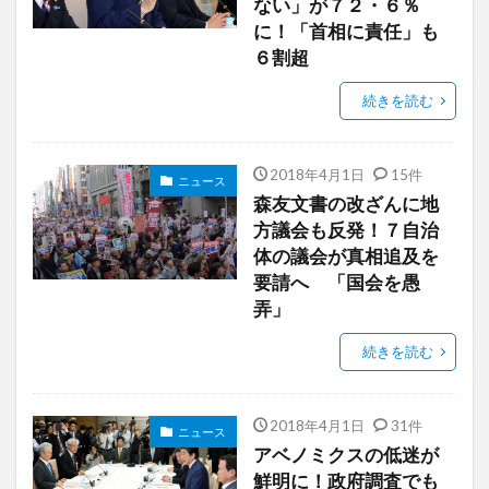
ない」が７２・６％
に！「首相に責任」も
６割超
続きを読む
2018年4月1日
15件
ニュース
森友文書の改ざんに地
方議会も反発！７自治
体の議会が真相追及を
要請へ 「国会を愚
弄」
続きを読む
2018年4月1日
31件
ニュース
アベノミクスの低迷が
鮮明に！政府調査でも