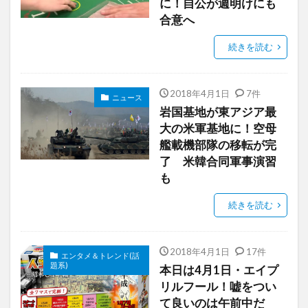
に！自公が週明けにも
合意へ
続きを読む
2018年4月1日
7件
ニュース
岩国基地が東アジア最
大の米軍基地に！空母
艦載機部隊の移転が完
了 米韓合同軍事演習
も
続きを読む
2018年4月1日
17件
エンタメ＆トレンド(話
題系)
本日は4月1日・エイプ
リルフール！嘘をつい
て良いのは午前中だ