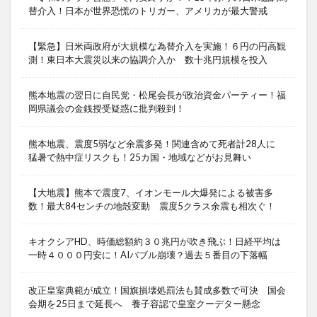
替介入！日本が世界恐慌のトリガー、アメリカが最大警戒
【緊急】日米両政府が大規模な為替介入を実施！６円の円高観
測！東日本大震災以来の協調介入か 数十兆円規模を投入
熊本地震の翌日に自民党・松尾会長が政治資金パーティー！福
岡県議会の金銭授受疑惑に批判殺到！
熊本地震、震度5弱など余震多発！関連含めて死者計28人に
猛暑で熱中症リスクも！25カ国・地域などがお見舞い
【大地震】熊本で震度7、イオンモール大爆発による被害多
数！最大84センチの地殻変動 震度5クラス余震も相次ぐ！
キオクシアHD、時価総額約３０兆円が吹き飛ぶ！日経平均は
一時４０００円安に！AIバブル崩壊？過去５番目の下落幅
改正皇室典範が成立！国旗損壊処罰法も賛成多数で可決 国会
会期を25日まで延長へ 養子容認で皇室クーデター懸念