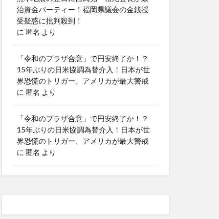
治資金パーティー！福岡県議会の金銭授
受疑惑に批判殺到！
に
匿名
より
「令和のプラザ合意」で円安終了か！？
15年ぶりの日米協調為替介入！日本が世
界恐慌のトリガー、アメリカが最大警戒
に
匿名
より
「令和のプラザ合意」で円安終了か！？
15年ぶりの日米協調為替介入！日本が世
界恐慌のトリガー、アメリカが最大警戒
に
匿名
より