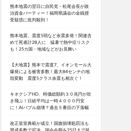
熊本地震の翌日に自民党・松尾会長が政
治資金パーティー！福岡県議会の金銭授
受疑惑に批判殺到！
熊本地震、震度5弱など余震多発！関連含
めて死者計28人に 猛暑で熱中症リスク
も！25カ国・地域などがお見舞い
【大地震】熊本で震度7、イオンモール大
爆発による被害多数！最大84センチの地
殻変動 震度5クラス余震も相次ぐ！
キオクシアHD、時価総額約３０兆円が吹
き飛ぶ！日経平均は一時４０００円安
に！AIバブル崩壊？過去５番目の下落幅
改正皇室典範が成立！国旗損壊処罰法も
賛成多数で可決 国会会期を25日まで延