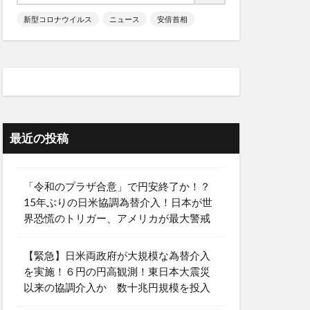
新型コロナウイルス
ニュース
安倍首相
最近の投稿
「令和のプラザ合意」で円安終了か！？
15年ぶりの日米協調為替介入！日本が世
界恐慌のトリガー、アメリカが最大警戒
【緊急】日米両政府が大規模な為替介入
を実施！６円の円高観測！東日本大震災
以来の協調介入か 数十兆円規模を投入