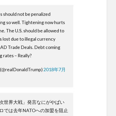
s should not be penalized
ng so well. Tightening now hurts
ne. The U.S. should be allowed to
lost due to illegal currency
BAD Trade Deals. Debt coming
g rates – Really?
p (@realDonaldTrump)
2018年7月
次世界大戦」発言なにがやばい
ロでは去年NATOへの加盟を阻止