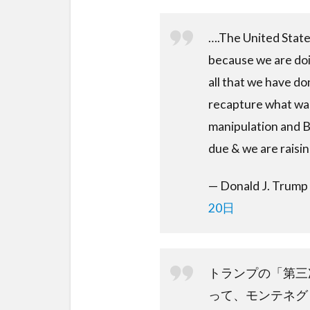
….The United State
because we are doi
all that we have do
recapture what was 
manipulation and 
due & we are raisin
— Donald J. Trum
20日
トランプの「第三
って、モンテネグ