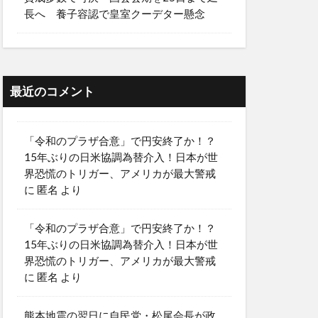
長へ 養子容認で皇室クーデター懸念
最近のコメント
「令和のプラザ合意」で円安終了か！？
15年ぶりの日米協調為替介入！日本が世
界恐慌のトリガー、アメリカが最大警戒
に
匿名
より
「令和のプラザ合意」で円安終了か！？
15年ぶりの日米協調為替介入！日本が世
界恐慌のトリガー、アメリカが最大警戒
に
匿名
より
熊本地震の翌日に自民党・松尾会長が政