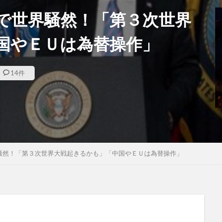
で世界騒然！「第３次世界
国やＥＵは為替操作」
14件
騒然！「第３次世界大戦起きるかも」「中国やＥＵは為替操作」