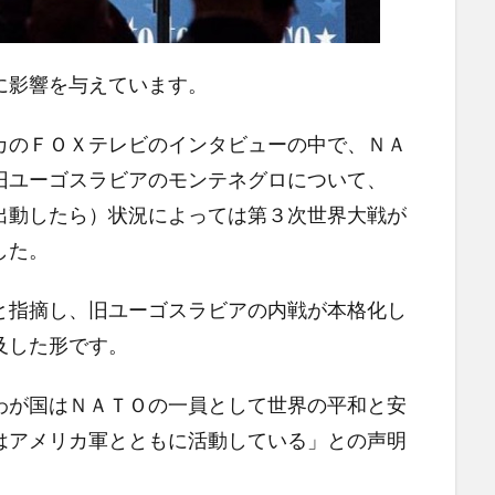
に影響を与えています。
カのＦＯＸテレビのインタビューの中で、ＮＡ
旧ユーゴスラビアのモンテネグロについて、
出動したら）状況によっては第３次世界大戦が
した。
と指摘し、旧ユーゴスラビアの内戦が本格化し
及した形です。
わが国はＮＡＴＯの一員として世界の平和と安
はアメリカ軍とともに活動している」との声明