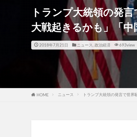
トランプ大統領の発言
大戦起きるかも」「中
2018年7月21日
ニュース
,
政治経済
693view
ニュース
トランプ大統領の発言で世界
HOME