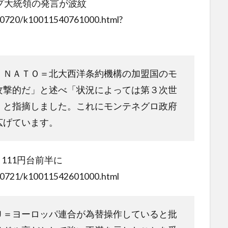
プ大統領の発言が波紋
180720/k10011540761000.html?
、ＮＡＴＯ＝北大西洋条約機構の加盟国のモ
攻撃的だ」と述べ「状況によっては第３次世
」と指摘しました。これにモンテネグロ政府
広げています。
111円台前半に
180721/k10011542601000.html
Ｕ＝ヨーロッパ連合が為替操作していると批