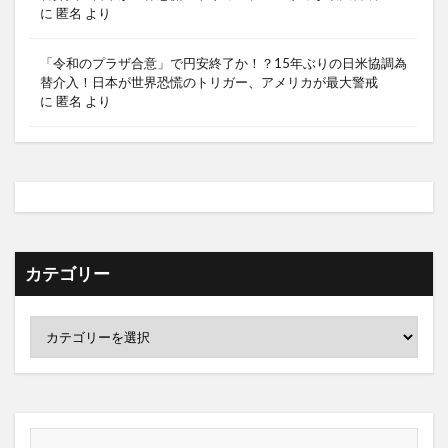
に
匿名
より
「令和のプラザ合意」で円安終了か！？15年ぶりの日米協調為
替介入！日本が世界恐慌のトリガー、アメリカが最大警戒
に
匿名
より
カテゴリー