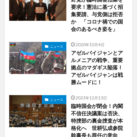
要求！憲法に基づく招
集要請、与党側は拒否
か 「コロナ禍での国
会のあるべき姿を」
2020年10月4日
ニュース
アゼルバイジャンとア
ルメニアの戦争、重要
拠点のマダギス陥落！
アゼルバイジャンは戦
勝ムードに！
2023年12月13日
ニュース
臨時国会が閉会！内閣
不信任決議案は否決、
特捜部の裏金捜査が本
格化へ 世耕弘成参院
幹事長も辞任の意向