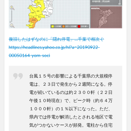
復旧したはずなのに「隠れ停電」…千葉で相次ぐ
https://headlines.yahoo.co.jp/hl?a=20190922-
00050164-yom-soci
台風１５号の影響による千葉県の大規模停
電は、２３日で発生から２週間になる。停
電が続いているのは約２３００軒（２２日
午後１０時現在）で、ピーク時（約６４万
１０００軒）の１％以下になった。ただ、
県内では停電が解消したとされる地区で電
気がつかないケースが頻発。電柱から住宅