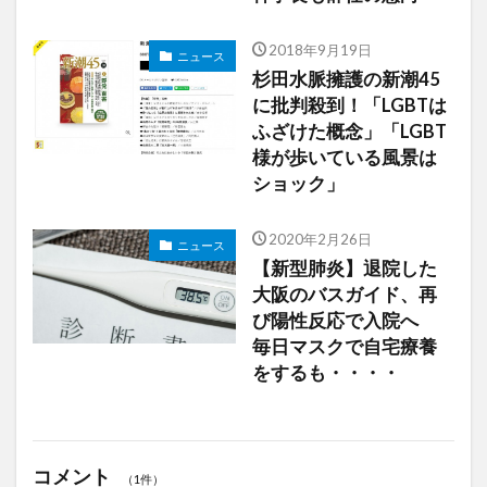
2018年9月19日
ニュース
杉田水脈擁護の新潮45
に批判殺到！「LGBTは
ふざけた概念」「LGBT
様が歩いている風景は
ショック」
2020年2月26日
ニュース
【新型肺炎】退院した
大阪のバスガイド、再
び陽性反応で入院へ
毎日マスクで自宅療養
をするも・・・・
コメント
（1件）