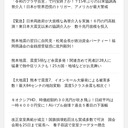
「令和のプラザ合意」で円安終了か！？15年ぶりの日米協調為
替介入！日本が世界恐慌のトリガー、アメリカが最大警戒
【緊急】日米両政府が大規模な為替介入を実施！６円の円高観
測！東日本大震災以来の協調介入か 数十兆円規模を投入
熊本地震の翌日に自民党・松尾会長が政治資金パーティー！福
岡県議会の金銭授受疑惑に批判殺到！
熊本地震、震度5弱など余震多発！関連含めて死者計28人に
猛暑で熱中症リスクも！25カ国・地域などがお見舞い
【大地震】熊本で震度7、イオンモール大爆発による被害多
数！最大84センチの地殻変動 震度5クラス余震も相次ぐ！
キオクシアHD、時価総額約３０兆円が吹き飛ぶ！日経平均は
一時４０００円安に！AIバブル崩壊？過去５番目の下落幅
改正皇室典範が成立！国旗損壊処罰法も賛成多数で可決 国会
会期を25日まで延長へ 養子容認で皇室クーデター懸念