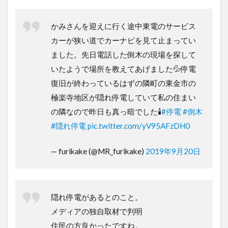
かみさんを迎えに行く途中東電のサービス
カーが狭い道でカーナビを見て止まってい
ました。先日電話した倒木の現場を探して
いたようで場所を教えてあげました💦停電
復旧が終わっているはずの隣町の東金市の
極楽寺地区が隠れ停電していて私の住まい
の隣なので昨日も真っ暗でした🕯
#停電
#倒木
#隠れ停電
pic.twitter.com/yV95AFzDH0
— furikake (@MR_furikake)
2019年9月20日
隠れ停電があるとのこと。
メディアの独自取材で判明
住民の方良かったですね。