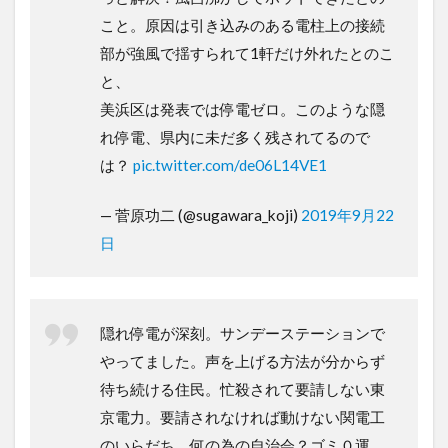
こと。原因は引き込みのある電柱上の接続
部が強風で揺すられて1軒だけ外れたとのこ
と、
美浜区は発表では停電ゼロ。このような隠
れ停電、県内に未だ多く残されてるので
は？
pic.twitter.com/de06L14VE1
— 菅原功二 (@sugawara_koji)
2019年9月22
日
隠れ停電が深刻。サンデーステーションで
やってました。声を上げる方法が分からず
待ち続ける住民。忙殺されて要請しない東
京電力。要請されなければ動けない関電工
のいらだち。何の為の自治会？ゴミ０運