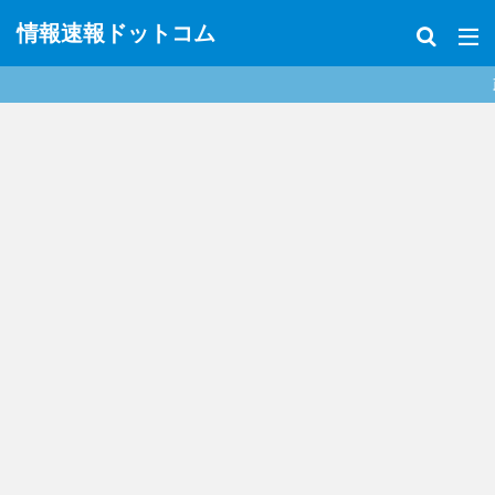
情報速報ドットコム
政治、経済、地震、放