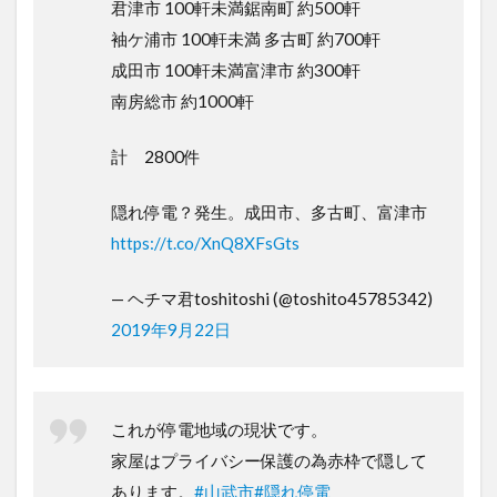
君津市 100軒未満鋸南町 約500軒
袖ケ浦市 100軒未満 多古町 約700軒
成田市 100軒未満富津市 約300軒
南房総市 約1000軒
計 2800件
隠れ停電？発生。成田市、多古町、富津市
https://t.co/XnQ8XFsGts
— ヘチマ君toshitoshi (@toshito45785342)
2019年9月22日
これが停電地域の現状です。
家屋はプライバシー保護の為赤枠で隠して
あります。
#山武市
#隠れ停電