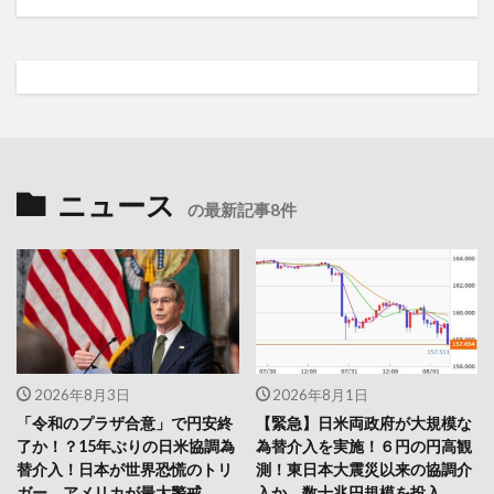
ニュース
の最新記事8件
2026年8月3日
2026年8月1日
「令和のプラザ合意」で円安終
【緊急】日米両政府が大規模な
了か！？15年ぶりの日米協調為
為替介入を実施！６円の円高観
替介入！日本が世界恐慌のトリ
測！東日本大震災以来の協調介
ガー、アメリカが最大警戒
入か 数十兆円規模を投入