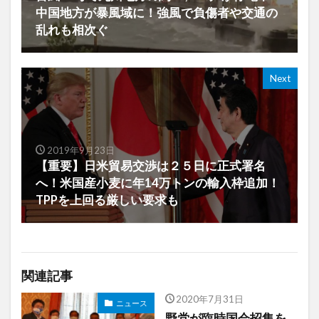
中国地方が暴風域に！強風で負傷者や交通の
乱れも相次ぐ
Next
2019年9月23日
【重要】日米貿易交渉は２５日に正式署名
へ！米国産小麦に年14万トンの輸入枠追加！
TPPを上回る厳しい要求も
関連記事
2020年7月31日
ニュース
野党が臨時国会招集を