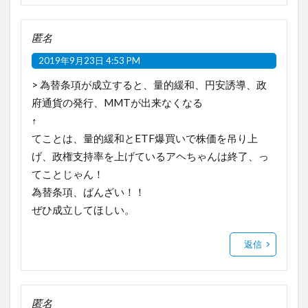
匿名
2019年9月23日 4:53 PM
> 為替条項が成立すると、量的緩和、円安誘導、政
府通貨の発行、MMTが出来なくなる
↑
てことは、量的緩和とETF爆買いで株価を吊り上
げ、政権支持率を上げているアヘちゃんは終了、っ
てことじゃん！
為替条項、ばんざい！！
ぜひ成立してほしい。
返信
匿名