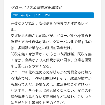
グローバリズム推進派を滅ぼせ
2019年9月23日 12:55 PM
完璧なクソ協定。安倍信者も擁護できず黙るレベ
ル。
交渉結果の酷さも勿論だが、グローバル化を進める
政府の方向性自体が悪だ。グローバル化で得するの
は、多国籍企業などの経済的強者だけ。
関税を無くせば豊かになるという話は嘘。関税を無
くせば、企業がより人件費が安い国や、企業を優遇
する国に行きやすくなる。
グローバル化を進めるのが明らかな貿易交渉に加わ
る地点で悪。TPPや日欧EPAもそう。政治が根本か
ら腐ってんだ。必要なのは、政治を根こそぎひっく
り返す事。そうせねば何も良くならない。変革の姿
勢が微塵も見えない立憲国民などは論外。こいつら
は自民と同じ米国や財界のイヌだ。