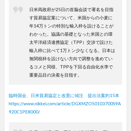
日米両政府が25日の首脳会談で署名を目指
す貿易協定案について、米国からの小麦に
年14万トンの特別な輸入枠を設けることが
わかった。協議の基礎となった米国との環
太平洋経済連携協定（TPP）交渉で設けた
輸入枠に比べて1万トン少なくなる。日本は
無関税枠を設けない方向で調整を進めてい
るコメと同様、TPPを下回る自由化水準で
重要品目の決着を目指す。
臨時国会、日米貿易協定と改憲に傾注 提出法案約15本
https://www.nikkei.com/article/DGXMZO50103700S9A
920C1PE8000/