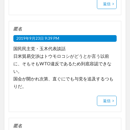
返信
匿名
2019年9月23日 9:39 PM
国民民主党・玉木代表談話
日米貿易交渉はトウモロコシがどうとか言う以前
に、そもそもWTO違反であるため到底容認できな
い。
国会が開かれ次第、直ぐにでも与党を追及するつも
りだ。
返信
匿名