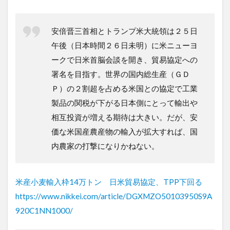
安倍晋三首相とトランプ米大統領は２５日
午後（日本時間２６日未明）に米ニューヨ
ークで日米首脳会談を開き、貿易協定への
署名を目指す。世界の国内総生産（ＧＤ
Ｐ）の２割超を占める米国との協定で工業
製品の関税が下がる日本側にとって輸出や
相互投資が増える期待は大きい。だが、安
価な米国産農産物の輸入が拡大すれば、国
内農家の打撃になりかねない。
米産小麦輸入枠14万トン 日米貿易協定、TPP下回る
https://www.nikkei.com/article/DGXMZO50103950S9A
920C1NN1000/