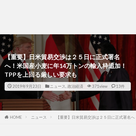
【重要】日米貿易交渉は２５日に正式署名
へ！米国産小麦に年14万トンの輸入枠追加！
TPPを上回る厳しい要求も
2019年9月23日
ニュース
,
政治経済
371view
13件
HOME
ニュース
【重要】日米貿易交渉は２５日に正式署名へ！