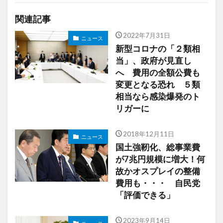
関連記事
2022年7月31日
ニュース
新型コロナの「２類相
当」、政府が見直し
へ 費用の全額公費も
変更となる恐れ ５類
相当なら感染爆発のト
リガーに
2018年12月11日
ニュース
国土強靭化、総事業費
が7兆円規模に増大！何
故かオスプレイの整備
費用も・・・ 自民党
「評価できる」
2023年9月14日