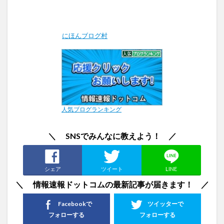
にほんブログ村
人気ブログランキング
＼ SNSでみんなに教えよう！ ／
シェア
ツイート
LINE
＼ 情報速報ドットコムの最新記事が届きます！ ／
Facebookで
ツイッターで
フォローする
フォローする