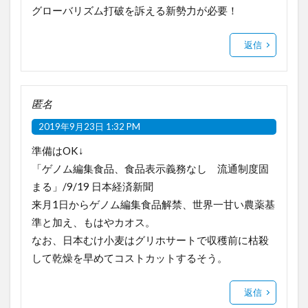
グローバリズム打破を訴える新勢力が必要！
返信
匿名
2019年9月23日 1:32 PM
準備はOK↓
「ゲノム編集食品、食品表示義務なし 流通制度固
まる」/9/19 日本経済新聞
来月1日からゲノム編集食品解禁、世界一甘い農薬基
準と加え、もはやカオス。
なお、日本むけ小麦はグリホサートで収穫前に枯殺
して乾燥を早めてコストカットするそう。
返信