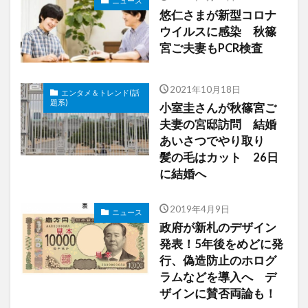
ニュース
悠仁さまが新型コロナ
ウイルスに感染 秋篠
宮ご夫妻もPCR検査
2021年10月18日
エンタメ＆トレンド(話
題系)
小室圭さんが秋篠宮ご
夫妻の宮邸訪問 結婚
あいさつでやり取り
髪の毛はカット 26日
に結婚へ
2019年4月9日
ニュース
政府が新札のデザイン
発表！5年後をめどに発
行、偽造防止のホログ
ラムなどを導入へ デ
ザインに賛否両論も！