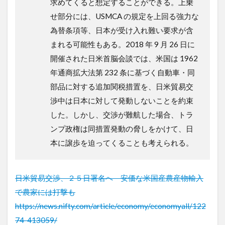
求めてくると想定することができる。上乗
せ部分には、USMCA の規定を上回る強力な
為替条項等、日本が受け入れ難い要求が含
まれる可能性もある。2018 年 9 月 26 日に
開催された日米首脳会談では、米国は 1962
年通商拡大法第 232 条に基づく自動車・同
部品に対する追加関税措置を、日米貿易交
渉中は日本に対して発動しないことを約束
した。しかし、交渉が難航した場合、トラ
ンプ政権は同措置発動の脅しをかけて、日
本に譲歩を迫ってくることも考えられる。
日米貿易交渉、２５日署名へ 安価な米国産農産物輸入
で農家には打撃も
https://news.nifty.com/article/economy/economyall/122
74-413059/