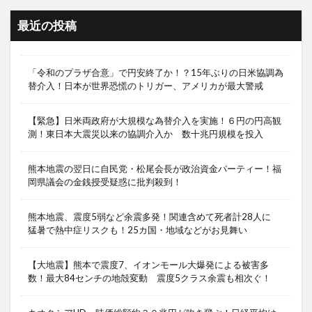
最近の投稿
「令和のプラザ合意」で円安終了か！？15年ぶりの日米協調為
替介入！日本が世界恐慌のトリガー、アメリカが最大警戒
【緊急】日米両政府が大規模な為替介入を実施！６円の円高観
測！東日本大震災以来の協調介入か 数十兆円規模を投入
熊本地震の翌日に自民党・松尾会長が政治資金パーティー！福
岡県議会の金銭授受疑惑に批判殺到！
熊本地震、震度5弱など余震多発！関連含めて死者計28人に
猛暑で熱中症リスクも！25カ国・地域などがお見舞い
【大地震】熊本で震度7、イオンモール大爆発による被害多
数！最大84センチの地殻変動 震度5クラス余震も相次ぐ！