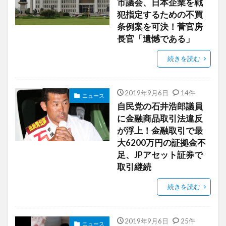
市議会、日本企業を戦
犯指定するための不買
条例案を可決！菅官房
長官「遺憾である」
続きを読む
2019年9月6日
14件
ニュース
自民党の石井浩郎議員
に金融商品取引法違反
が浮上！金融取引で最
大6200万円の証拠金不
足、JPアセット証券で
取引継続
続きを読む
2019年9月6日
25件
ニュース