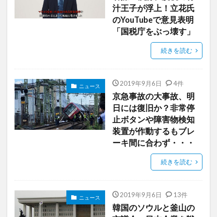
汁王子が浮上！立花氏
のYouTubeで意見表明
「国税庁をぶっ壊す」
続きを読む
2019年9月6日
4件
ニュース
京急事故の大事故、明
日には復旧か？非常停
止ボタンや障害物検知
装置が作動するもブレ
ーキ間に合わず・・・
続きを読む
2019年9月6日
13件
ニュース
韓国のソウルと釜山の