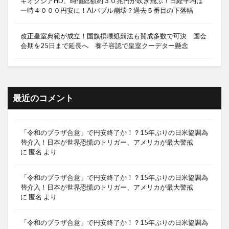
キオクシアHD、時価総額約３０兆円が吹き飛ぶ！日経平均は
一時４０００円安に！AIバブル崩壊？過去５番目の下落幅
改正皇室典範が成立！国旗損壊処罰法も賛成多数で可決 国会
会期を25日まで延長へ 養子容認で皇室クーデター懸念
最近のコメント
「令和のプラザ合意」で円安終了か！？15年ぶりの日米協調為
替介入！日本が世界恐慌のトリガー、アメリカが最大警戒
に
匿名
より
「令和のプラザ合意」で円安終了か！？15年ぶりの日米協調為
替介入！日本が世界恐慌のトリガー、アメリカが最大警戒
に
匿名
より
「令和のプラザ合意」で円安終了か！？15年ぶりの日米協調為