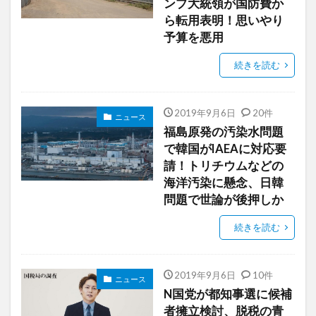
ンプ大統領が国防費か
ら転用表明！思いやり
予算を悪用
続きを読む
2019年9月6日
20件
ニュース
福島原発の汚染水問題
で韓国がIAEAに対応要
請！トリチウムなどの
海洋汚染に懸念、日韓
問題で世論が後押しか
続きを読む
2019年9月6日
10件
ニュース
N国党が都知事選に候補
者擁立検討、脱税の青