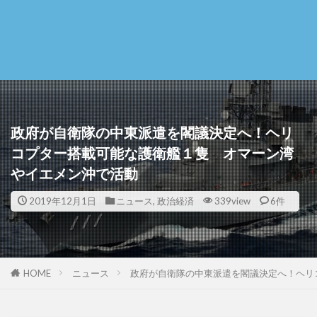
政府が自衛隊の中東派遣を閣議決定へ！ヘリ
コプター搭載可能な護衛艦１隻 オマーン湾
やイエメン沖で活動
2019年12月1日
ニュース
,
政治経済
339view
6件
HOME
ニュース
政府が自衛隊の中東派遣を閣議決定へ！ヘリ