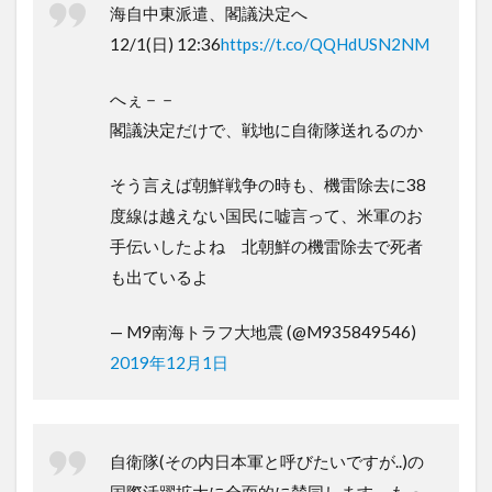
海自中東派遣、閣議決定へ
12/1(日) 12:36
https://t.co/QQHdUSN2NM
へぇ－－
閣議決定だけで、戦地に自衛隊送れるのか
そう言えば朝鮮戦争の時も、機雷除去に38
度線は越えない国民に嘘言って、米軍のお
手伝いしたよね 北朝鮮の機雷除去で死者
も出ているよ
— M9南海トラフ大地震 (@M935849546)
2019年12月1日
自衛隊(その内日本軍と呼びたいですが..)の