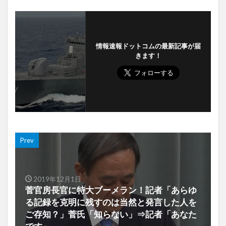
情報速報ドットコムの最新記事が届
きます！
Prev
2019年12月1日
菅官房長官に特大ブーメラン！記者「あらゆ
る記録を克明に残すのは当然と発言した人を
ご存知？」菅氏「知らない」⇒記者「あなた