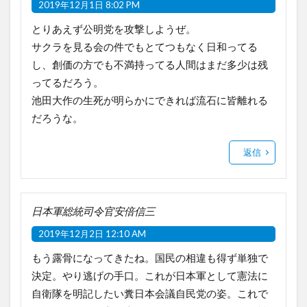
2019年12月1日 8:02 PM
とりあえず公明党を攻撃しようぜ。
サクラを見る会の件でもとてつもなく日和ってる
し、創価の方でも不満持ってる人間はまだ多少は残
ってるだろう。
池田大作の生死が明らかにできれば流石に皆離れる
だろうな。
返信
日本軍総統司令官安倍信三
2019年12月2日 12:10 AM
もう露骨になってきたね。国民の相違も得ず単独で
決定。やり逃げの手口。これが日本軍として憲法に
自衛隊を明記したい糞日本会議自民党の姿。これで