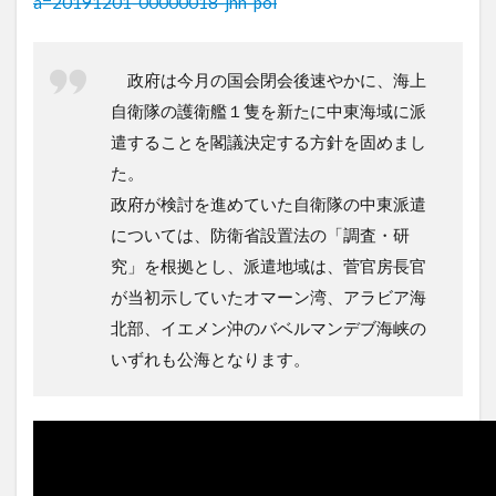
a=20191201-00000018-jnn-pol
政府は今月の国会閉会後速やかに、海上
自衛隊の護衛艦１隻を新たに中東海域に派
遣することを閣議決定する方針を固めまし
た。
政府が検討を進めていた自衛隊の中東派遣
については、防衛省設置法の「調査・研
究」を根拠とし、派遣地域は、菅官房長官
が当初示していたオマーン湾、アラビア海
北部、イエメン沖のバベルマンデブ海峡の
いずれも公海となります。