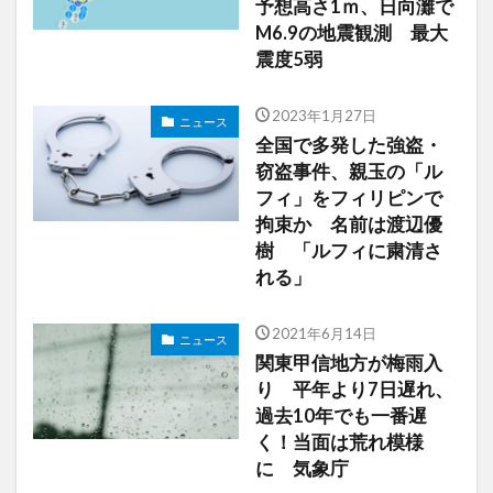
予想高さ1ｍ、日向灘で
M6.9の地震観測 最大
震度5弱
2023年1月27日
ニュース
全国で多発した強盗・
窃盗事件、親玉の「ル
フィ」をフィリピンで
拘束か 名前は渡辺優
樹 「ルフィに粛清さ
れる」
2021年6月14日
ニュース
関東甲信地方が梅雨入
り 平年より7日遅れ、
過去10年でも一番遅
く！当面は荒れ模様
に 気象庁