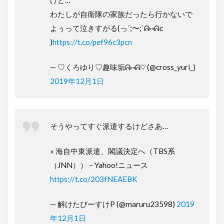
けど…
わたしが自衛隊の家族だったら行かないで
よぅって泣きすがる(っ´;〜;`ᕱ⑅ᕱс
)
https://t.co/pef96c3pcn
— ♡くろゆり♡趣味垢ᕱ⑅ᕱ♡ (@cross_yuri_)
2019年12月1日
そうやってすぐ派遣するけどさあ…
» 海自中東派遣、閣議決定へ（TBS系
（JNN）） – Yahoo!ニュース
https://t.co/203fNEAEBK
— 解けたぴーすけP (@maruru23598)
2019
年12月1日