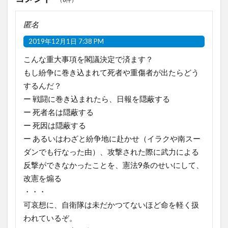
匿名
2019年12月1日 7:38 PM
こんな重大事項を閣議決定で済ます？
もし紛争に巻き込まれて死者や重傷者が出たらどう
するんだ？
ー 戦闘に巻き込まれたら、日報を隠蔽する
ー 死者名は隠蔽する
ー 死因は隠蔽する
ー あるいはわざと紛争地に赴かせ（イラクや南スー
ダンでも行なった由）、攻撃された際に武力による
反撃ができなかったことを、憲法9条のせいにして、
改憲を煽る
・・・
可哀想に、自衛隊は未だかつてないほど命を軽く扱
われているぞ。