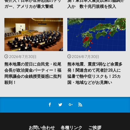
替介入！日本が世界恐慌のトリ
測！東日本大震災以来の協調介
ガー、アメリカが最大警戒
入か 数十兆円規模を投入
2026年7月30日
2026年7月30日
熊本地震の翌日に自民党・松尾
熊本地震、震度5弱など余震多
会長が政治資金パーティー！福
発！関連含めて死者計28人に
岡県議会の金銭授受疑惑に批判
猛暑で熱中症リスクも！25カ
殺到！
国・地域などがお見舞い
お問い合わせ
各種リンク
ご挨拶