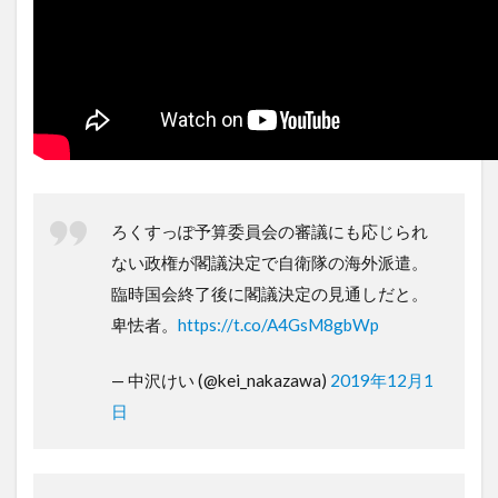
ろくすっぽ予算委員会の審議にも応じられ
ない政権が閣議決定で自衛隊の海外派遣。
臨時国会終了後に閣議決定の見通しだと。
卑怯者。
https://t.co/A4GsM8gbWp
— 中沢けい (@kei_nakazawa)
2019年12月1
日