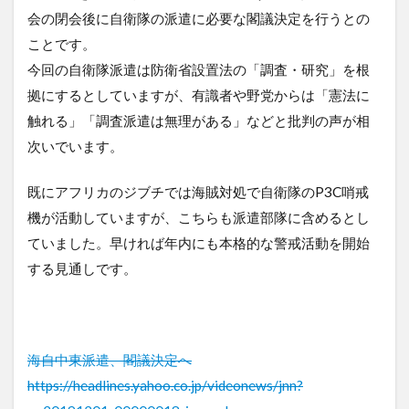
会の閉会後に自衛隊の派遣に必要な閣議決定を行うとの
ことです。
今回の自衛隊派遣は防衛省設置法の「調査・研究」を根
拠にするとしていますが、有識者や野党からは「憲法に
触れる」「調査派遣は無理がある」などと批判の声が相
次いでいます。
既にアフリカのジブチでは海賊対処で自衛隊のP3C哨戒
機が活動していますが、こちらも派遣部隊に含めるとし
ていました。早ければ年内にも本格的な警戒活動を開始
する見通しです。
海自中東派遣、閣議決定へ
https://headlines.yahoo.co.jp/videonews/jnn?