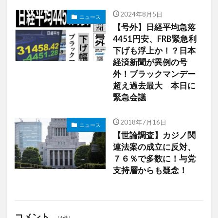
2024年8月5日
ニュース
【号外】日経平均急落
4451円安、FRB緊急利
下げも浮上か！？日本
経済新聞が異例の号
外！ブラックマンデー
超え過去最大 本日に
緊急会議
2018年7月16日
ニュース
【世論調査】カジノ関
連法案の成立に反対、
７６％で多数に！与党
支持層からも疑念！
コメント
（6件）