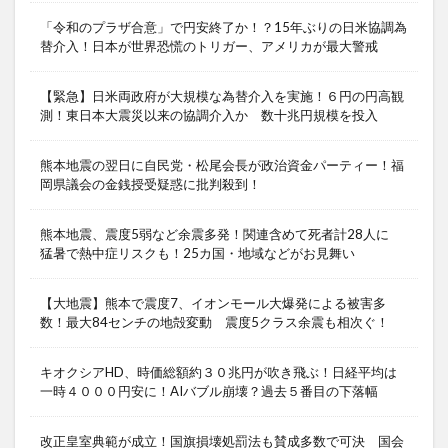
「令和のプラザ合意」で円安終了か！？15年ぶりの日米協調為
替介入！日本が世界恐慌のトリガー、アメリカが最大警戒
【緊急】日米両政府が大規模な為替介入を実施！６円の円高観
測！東日本大震災以来の協調介入か 数十兆円規模を投入
熊本地震の翌日に自民党・松尾会長が政治資金パーティー！福
岡県議会の金銭授受疑惑に批判殺到！
熊本地震、震度5弱など余震多発！関連含めて死者計28人に
猛暑で熱中症リスクも！25カ国・地域などがお見舞い
【大地震】熊本で震度7、イオンモール大爆発による被害多
数！最大84センチの地殻変動 震度5クラス余震も相次ぐ！
キオクシアHD、時価総額約３０兆円が吹き飛ぶ！日経平均は
一時４０００円安に！AIバブル崩壊？過去５番目の下落幅
改正皇室典範が成立！国旗損壊処罰法も賛成多数で可決 国会