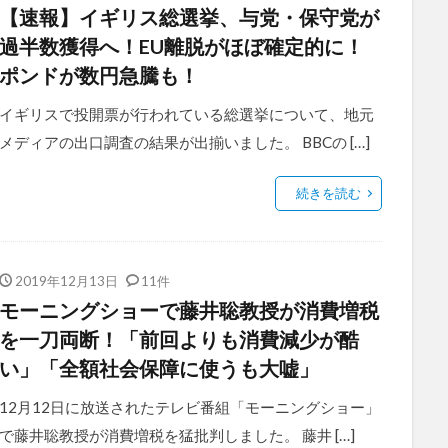
【速報】イギリス総選挙、与党・保守党が
過半数獲得へ！EU離脱がほぼ確定的に！
ポンドが数円急騰も！
イギリスで投開票が行われている総選挙について、地元
メディアの出口調査の結果が出揃いました。 BBCの […]
続きを読む
2019年12月13日
11件
モーニングショーで藤井聡教授が消費増税
を一刀両断！「前回よりも消費減少が酷
い」「全額社会保障に使うも大嘘」
12月12日に放送されたテレビ番組「モーニングショー」
で藤井聡教授が消費増税を猛批判しました。 藤井 […]