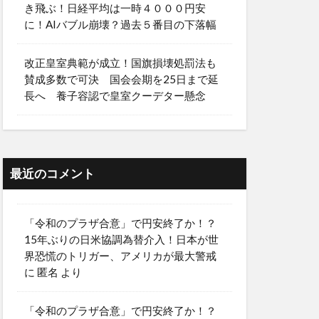
き飛ぶ！日経平均は一時４０００円安
に！AIバブル崩壊？過去５番目の下落幅
改正皇室典範が成立！国旗損壊処罰法も
賛成多数で可決 国会会期を25日まで延
長へ 養子容認で皇室クーデター懸念
最近のコメント
「令和のプラザ合意」で円安終了か！？
15年ぶりの日米協調為替介入！日本が世
界恐慌のトリガー、アメリカが最大警戒
に
匿名
より
「令和のプラザ合意」で円安終了か！？