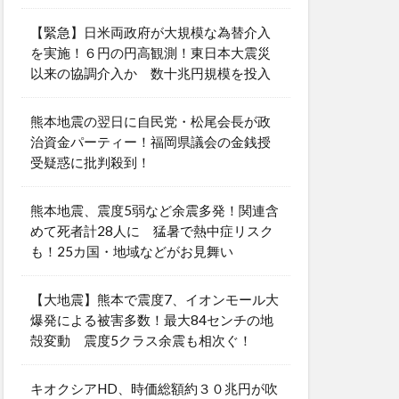
【緊急】日米両政府が大規模な為替介入
を実施！６円の円高観測！東日本大震災
以来の協調介入か 数十兆円規模を投入
熊本地震の翌日に自民党・松尾会長が政
治資金パーティー！福岡県議会の金銭授
受疑惑に批判殺到！
熊本地震、震度5弱など余震多発！関連含
めて死者計28人に 猛暑で熱中症リスク
も！25カ国・地域などがお見舞い
【大地震】熊本で震度7、イオンモール大
爆発による被害多数！最大84センチの地
殻変動 震度5クラス余震も相次ぐ！
キオクシアHD、時価総額約３０兆円が吹