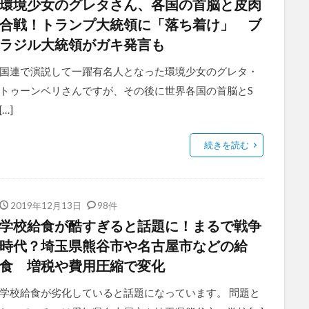
環境少女のグレタさん、各国の首脳と皮肉
合戦！トランプ大統領に「落ち着け」 ブ
ラジル大統領がガキ発言も
国連で演説して一躍有名人となった環境少女のグレタ・
トゥーンベリさんですが、その後に世界各国の首脳とS
[…]
続きを読む
2019年12月13日
98件
学校給食が酷すぎると話題に！まるで戦争
時代？埼玉県熊谷市や名古屋市などの給
食 増税や費用圧縮で変化
学校給食が劣化していると話題になっています。 問題と