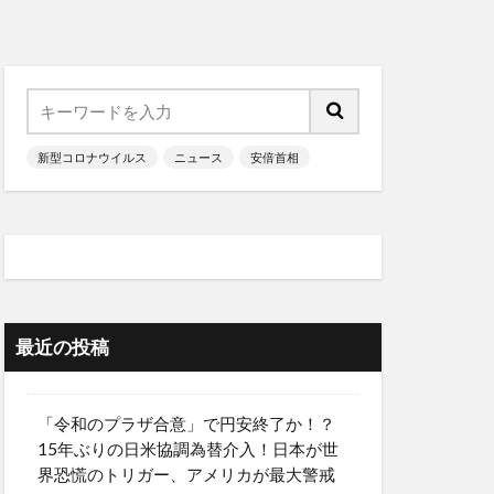
新型コロナウイルス
ニュース
安倍首相
最近の投稿
「令和のプラザ合意」で円安終了か！？
15年ぶりの日米協調為替介入！日本が世
界恐慌のトリガー、アメリカが最大警戒