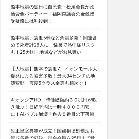
熊本地震の翌日に自民党・松尾会長が政
治資金パーティー！福岡県議会の金銭授
受疑惑に批判殺到！
熊本地震、震度5弱など余震多発！関連含
めて死者計28人に 猛暑で熱中症リスク
も！25カ国・地域などがお見舞い
【大地震】熊本で震度7、イオンモール大
爆発による被害多数！最大84センチの地
殻変動 震度5クラス余震も相次ぐ！
キオクシアHD、時価総額約３０兆円が吹
き飛ぶ！日経平均は一時４０００円安
に！AIバブル崩壊？過去５番目の下落幅
改正皇室典範が成立！国旗損壊処罰法も
賛成多数で可決 国会会期を25日まで延