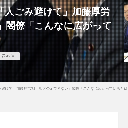
「人ごみ避けて」加藤厚労
」閣僚「こんなに広がって
49件
み避けて」加藤厚労相「拡大否定できない」閣僚「こんなに広がっているとは