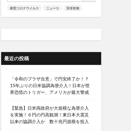
新型コロナウイルス
ニュース
安倍首相
最近の投稿
「令和のプラザ合意」で円安終了か！？
15年ぶりの日米協調為替介入！日本が世
界恐慌のトリガー、アメリカが最大警戒
【緊急】日米両政府が大規模な為替介入
を実施！６円の円高観測！東日本大震災
以来の協調介入か 数十兆円規模を投入