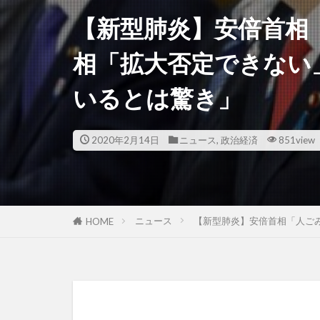
【新型肺炎】安倍首相
相「拡大否定できない
いるとは驚き」
2020年2月14日
ニュース
,
政治経済
851view
ニュース
【新型肺炎】安倍首相「人ご
HOME