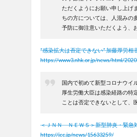
ただくようにお願い申し上げ
ちの方については、人混みの
予防に御注意いただくよう、
“感染拡大は否定できない” 加藤厚労相
https://www3.nhk.or.jp/news/html/20
国内で初めて新型コロナウイ
厚生労働大臣は感染経路の特
ことは否定できないとして、
＜ＪＮＮ ＮＥＷＳ＞新型肺炎・緊急
https://jcc.jp/news/15633259/