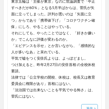
東京五輪は「主催が東京」なのに世論調査で「中止
すべきだが60％」となる5月半ばからは、菅氏が矢
面に立ってしまった。評判が悪いのは「矢面に立
つ」からであり「携帯値下げ」「コロナワクチン確
保」にしろ、やることはやっている。
それにしても、やったことではなく、「好きか嫌い
か」でこんなに評価が変わるのか。
「エビデンスを示せ」とか言いながら、「感情的な
人が多いなあ」と呆れている。
平気で嘘をつく安倍氏よりは、よっぽどまし。
つけ加えると、昨年2月27日の安倍首相 の全校休校
要請。
法律では「公立学校の開校、休校は、校長又は教育
委員会に権限があり」首相にはない。
「法治国では出来ないことを平気でやる怖さ」は、
菅氏にはない。
返信