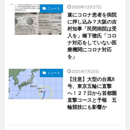
2020年12月27日
ニュース
遂にコロナ患者を病院
に押し込み？大阪の吉
村知事「民間病院は受
入を」橋下徹氏「コロ
ナ対応をしていない医
療機関にコロナ対応
を」
2021年7月25日
ニュース
【注意】大型の台風8
号、東京五輪に直撃
へ！２７日から首都圏
直撃コースと予報 五
輪競技にも影響か