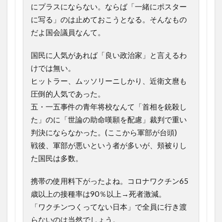
にプラスにならない。ならば「一緒にポスター
に写る」のは止めておこうとなる。そんなもの
だよ国会議員なんて。
国民に人気があれば「良い政治家」と言えるわ
けでは無い。
ヒットラー、ムッソリーニしかり、近衛文麿も
圧倒的人気であった。
五・一五事件の青年将校なんて「首相を銃殺し
た」のに「世論の助命嘆願を配慮」裁判で重い
判決にならなかった。(ここから軍部が台頭)
戦後、軍部が悪いという者が多いが、頬被りし
た国民は多数。
携帯の使用料下がったよね。コロナワクチン65
歳以上の接種率は90％以上→死者激減。
「ワクチンつくってない日本」で全員に行き渡
らないのは当然でしょう。