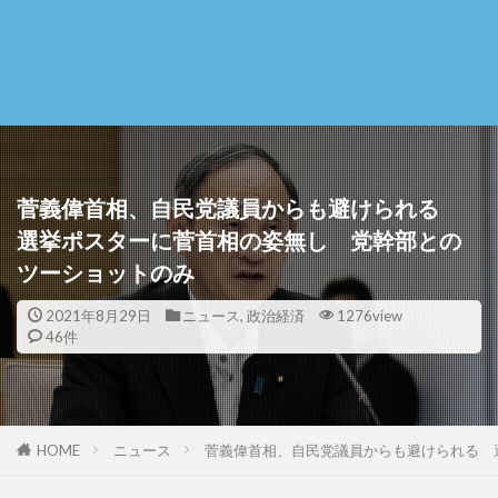
菅義偉首相、自民党議員からも避けられる
選挙ポスターに菅首相の姿無し 党幹部との
ツーショットのみ
2021年8月29日
ニュース
,
政治経済
1276view
46件
HOME
ニュース
菅義偉首相、自民党議員からも避けられる