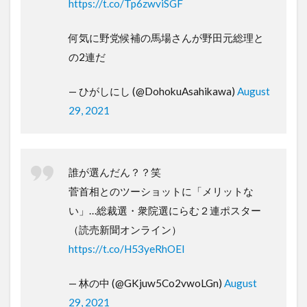
https://t.co/Tp6zwviSGF
何気に野党候補の馬場さんが野田元総理と
の2連だ
— ひがしにし (@DohokuAsahikawa)
August
29, 2021
誰が選んだん？？笑
菅首相とのツーショットに「メリットな
い」…総裁選・衆院選にらむ２連ポスター
（読売新聞オンライン）
https://t.co/H53yeRhOEl
— 林の中 (@GKjuw5Co2vwoLGn)
August
29, 2021