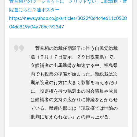
菅首相とのツーショットに「メリットない」…総裁選・衆
院選にらむ２連ポスター
https://news.yahoo.co.jp/articles/3022f0d4c4e611c0508
04dd819a04a78bcf93347
菅首相の総裁任期満了に伴う自民党総裁
選（９月１７日告示、２９日投開票）で、
立候補者の出馬準備が加速する中、福島県
内でも投票の準備が始まった。新総裁は次
期衆院選の行方に大きく影響を与えるだけ
に、投票権を持つ県選出の国会議員や党員
は候補者の支持の広がりに神経をとがらせ
ている。県連内部には「現政権では世論の
批判に耐えられない」との声も上がる。