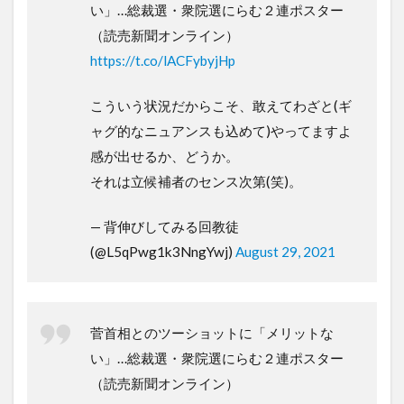
い」…総裁選・衆院選にらむ２連ポスター
（読売新聞オンライン）
https://t.co/lACFybyjHp
こういう状況だからこそ、敢えてわざと(ギ
ャグ的なニュアンスも込めて)やってますよ
感が出せるか、どうか。
それは立候補者のセンス次第(笑)。
— 背伸びしてみる回教徒
(@L5qPwg1k3NngYwj)
August 29, 2021
菅首相とのツーショットに「メリットな
い」…総裁選・衆院選にらむ２連ポスター
（読売新聞オンライン）