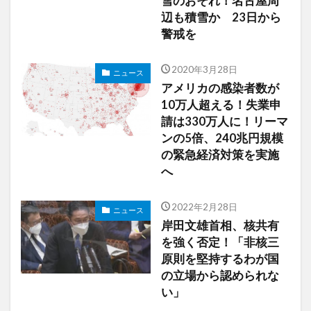
雪のおそれ！名古屋周
辺も積雪か 23日から
警戒を
2020年3月28日
ニュース
アメリカの感染者数が
10万人超える！失業申
請は330万人に！リーマ
ンの5倍、240兆円規模
の緊急経済対策を実施
へ
2022年2月28日
ニュース
岸田文雄首相、核共有
を強く否定！「非核三
原則を堅持するわが国
の立場から認められな
い」