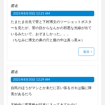
匿名
2021年8月30日 12:21 AM
たまたま出先で菅と下村博文のツーショットポスタ
ーを見たが、菅の目からなんかの邪悪な光線が出て
いるみたいで、おぞましかった。。。
（ちなみに博文の鼻の穴と腹の中は真っ黒ｗ）
返信
匿名
2021年8月30日 12:29 AM
自民のほうがマシとか未だに言い張るガキは脳に障
害があるだろ
五輪中に変異株が日本に入ってきてたのに