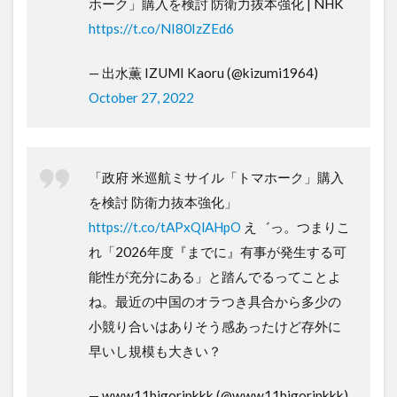
ホーク」購入を検討 防衛力抜本強化 | NHK
https://t.co/NI80IzZEd6
— 出水薫 IZUMI Kaoru (@kizumi1964)
October 27, 2022
「政府 米巡航ミサイル「トマホーク」購入
を検討 防衛力抜本強化」
https://t.co/tAPxQlAHpO
え゛っ。つまりこ
れ「2026年度『までに』有事が発生する可
能性が充分にある」と踏んでるってことよ
ね。最近の中国のオラつき具合から多少の
小競り合いはありそう感あったけど存外に
早いし規模も大きい？
— www11bigorjpkkk (@www11bigorjpkkk)