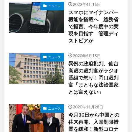
2022年4月16日
ニュース
スマホにマイナンバー
機能を搭載へ 総務省
で提言、今年度中の実
現を目指す 管理ディ
ストピアか
2020年5月15日
ニュース
異例の政府批判、仙台
高裁の裁判官がラジオ
番組で怒り！岡口裁判
官「まともな法治国家
とは言えない」
2020年11月28日
ニュース
今月30日から中国との
往来再開、入国制限措
置を緩和！新型コロナ