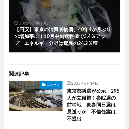
2022年10月28日
【円安】東京の消費者物価、40年4か月ぶり
の増加率に！10月中旬速報値で3.4％アッ
プ エネルギー分野は驚異の24.2％増
関連記事
2025年6月14日
ニュース
東京都議選が公示、295
人が立候補！参院選の
前哨戦 衆参同日選は
見送りか 不信任案は
不提出