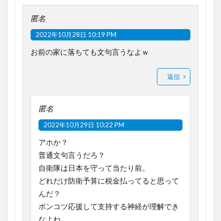
匿名
2022年10月28日 10:19 PM
お前の家に落ちても文句言うなよｗ
返信
匿名
2022年10月29日 10:22 PM
アホか？
普通文句言うだろ？
自衛隊は日本を守って当たり前。
どれだけ防衛予算に税金払ってると思って
んだ？
ポンコツ応援して支持する神経が理解でき
なよね。