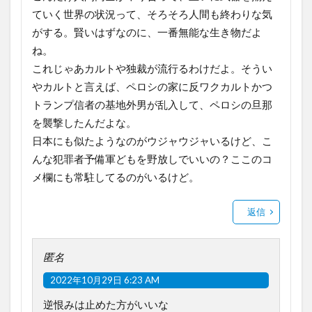
ていく世界の状況って、そろそろ人間も終わりな気
がする。賢いはずなのに、一番無能な生き物だよ
ね。
これじゃあカルトや独裁が流行るわけだよ。そうい
やカルトと言えば、ペロシの家に反ワクカルトかつ
トランプ信者の基地外男が乱入して、ペロシの旦那
を襲撃したんだよな。
日本にも似たようなのがウジャウジャいるけど、こ
んな犯罪者予備軍どもを野放しでいいの？ここのコ
メ欄にも常駐してるのがいるけど。
返信
匿名
2022年10月29日 6:23 AM
逆恨みは止めた方がいいな