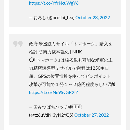
https://t.co/YfrNcuWgY6
— おろし (@oroshi_tea)
October 28, 2022
政府 米巡航ミサイル「トマホーク」購入を
検討 防衛力抜本強化 | NHK
⭕｢トマホーク｣は核搭載も可能な米軍の主
力精密誘導型ミサイルで射程は1250キロ
超。GPSの位置情報を使ってピンポイント
攻撃が可能で１発１～２億円程度らしい🤔🐈
https://t.co/Nn9SvGR2lZ
— 🌸みつばちハッチ🐝🇺🇦
(@tz6uVdNI3yN2YQS)
October 27, 2022