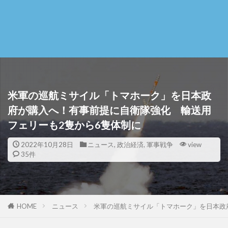
米軍の巡航ミサイル「トマホーク」を日本政
府が購入へ！有事前提に自衛隊強化 輸送用
フェリーも2隻から6隻体制に
2022年10月28日
ニュース
,
政治経済
,
軍事戦争
view
35件
HOME
ニュース
米軍の巡航ミサイル「トマホーク」を日本政