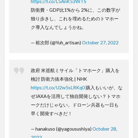
https://t.co/L5AnK53WTS
防衛費・GDP比1%から 2%に、この数字が
独り歩きし、これを埋めるためのトマホー
ク導入なんでしょうかね。
— 裕次郎 (@Yuh_artisan)
October 27, 2022
政府 米巡航ミサイル「トマホーク」購入を
検討 防衛力抜本強化 | NHK
https://t.co/U2w5sLRKq0
購入もいいが、な
ぜJAXAを活用して独自開発しない？トマホ
ークだけじゃない。ドローン兵器も一日も
早く開発すべきだ！
— hanakuso (@yagousushiya)
October 28,
2022