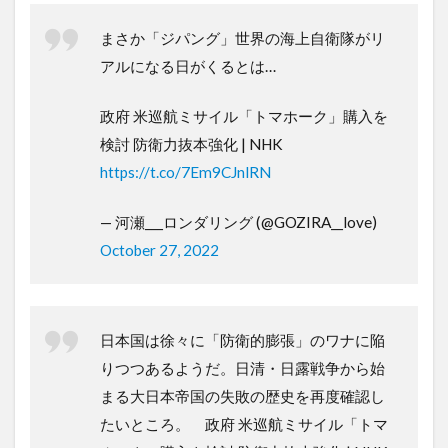
まさか「ジパング」世界の海上自衛隊がリ
アルになる日がくるとは…
政府 米巡航ミサイル「トマホーク」購入を
検討 防衛力抜本強化 | NHK
https://t.co/7Em9CJnlRN
— 河瀬___ロンダリング (@GOZIRA__love)
October 27, 2022
日本国は徐々に「防衛的膨張」のワナに陥
りつつあるようだ。日清・日露戦争から始
まる大日本帝国の失敗の歴史を再度確認し
たいところ。 政府 米巡航ミサイル「トマ