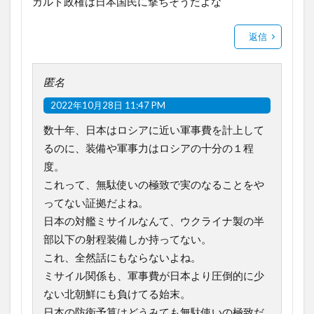
カルト政権は日本国民に撃ちそうだよな
返信
匿名
2022年10月28日 11:47 PM
数十年、日本はロシアに近い軍事費を計上して
るのに、装備や軍事力はロシアの十分の１程
度。
これって、無駄使いの極致で実のなることをや
ってない証拠だよね。
日本の対艦ミサイルなんて、ウクライナ製の半
部以下の射程装備しか持ってない。
これ、全然話にもならないよね。
ミサイル関係も、軍事費が日本より圧倒的に少
ない北朝鮮にも負けてる始末。
日本の防衛予算はどうみても無駄使いの極致だ