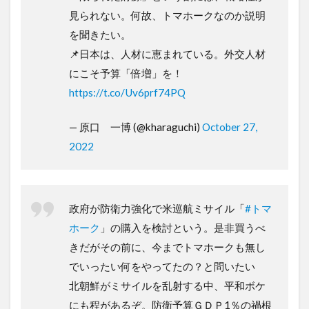
見られない。何故、トマホークなのか説明
を聞きたい。
📌日本は、人材に恵まれている。外交人材
にこそ予算「倍増」を！
https://t.co/Uv6prf74PQ
— 原口 一博 (@kharaguchi)
October 27,
2022
政府が防衛力強化で米巡航ミサイル「
#トマ
ホーク
」の購入を検討という。是非買うべ
きだがその前に、今までトマホークも無し
でいったい何をやってたの？と問いたい
北朝鮮がミサイルを乱射する中、平和ボケ
にも程があるぞ。防衛予算ＧＤＰ1％の禍根