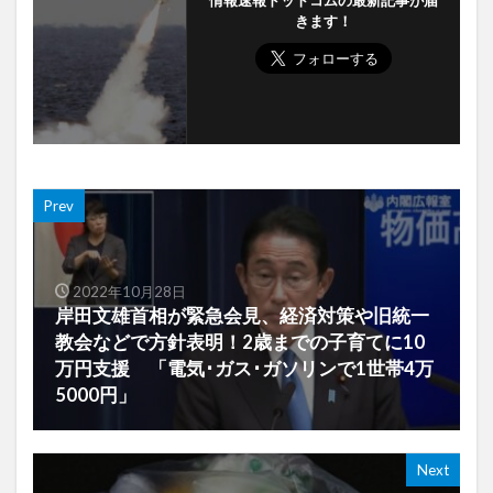
情報速報ドットコムの最新記事が届
きます！
Prev
2022年10月28日
岸田文雄首相が緊急会見、経済対策や旧統一
教会などで方針表明！2歳までの子育てに10
万円支援 「電気･ガス･ガソリンで1世帯4万
5000円」
Next