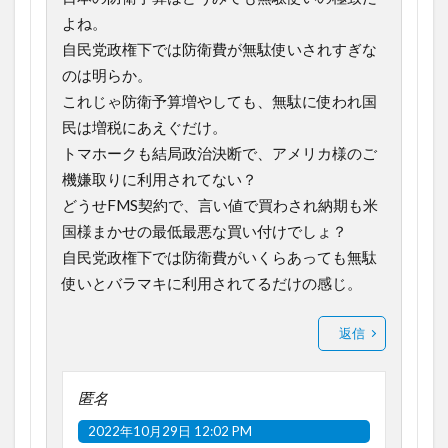
よね。
自民党政権下では防衛費が無駄使いされすぎな
のは明らか。
これじゃ防衛予算増やしても、無駄に使われ国
民は増税にあえぐだけ。
トマホークも結局政治決断で、アメリカ様のご
機嫌取りに利用されてない？
どうせFMS契約で、言い値で買わされ納期も米
国様まかせの最低最悪な買い付けでしょ？
自民党政権下では防衛費がいくらあっても無駄
使いとバラマキに利用されてるだけの感じ。
返信
匿名
2022年10月29日 12:02 PM