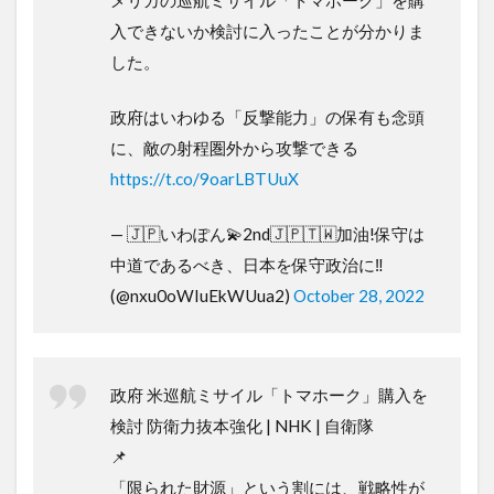
メリカの巡航ミサイル「トマホーク」を購
入できないか検討に入ったことが分かりま
した。
政府はいわゆる「反撃能力」の保有も念頭
に、敵の射程圏外から攻撃できる
https://t.co/9oarLBTUuX
— 🇯🇵いわぽん💫2nd🇯🇵🇹🇼加油!保守は
中道であるべき、日本を保守政治に‼️
(@nxu0oWIuEkWUua2)
October 28, 2022
政府 米巡航ミサイル「トマホーク」購入を
検討 防衛力抜本強化 | NHK | 自衛隊
📌
「限られた財源」という割には、戦略性が