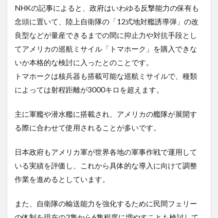
NHKの記事によると、政府はいわゆる反撃能力の保有も
念頭に置いて、陸上自衛隊の「12式地対艦誘導弾」の改
良型などが量産できるまでの間に抑止力や対抗手段とし
てアメリカの巡航ミサイル「トマホーク」を購入できな
いか本格的な検討に入ったとのことです。
トマホークは核兵器も搭載可能な巡航ミサイルで、種類
によっては射程距離が3000キロを超えます。
主に軍艦や潜水艦に搭載され、アメリカの艦隊が展開す
る際に合わせて使用されることが多いです。
日本政府もアメリカ軍が世界各地の軍事作戦で運用して
いる実績を評価し、これから具体的な導入に向けて調整
作業を進めるとしています。
また、自衛隊の輸送能力を強化するために民間フェリー
の体制を現在の2隻から6隻程度に増やすことも検討して