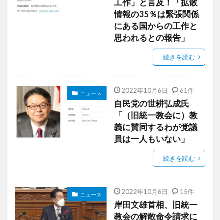
工作」と言及！「拡散
情報の35％は緊張関係
にある国からの工作と
思われるとの報告」
続きを読む
2022年10月6日
61件
ニュース
自民党の世耕弘成氏
「（旧統一教会に）教
義に賛同するわが党議
員は一人もいない」
続きを読む
2022年10月6日
15件
ニュース
岸田文雄首相、旧統一
教会の解散命令請求に