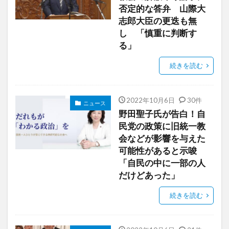
否定的な答弁 山際大
志郎大臣の更迭も無
し 「慎重に判断す
る」
続きを読む
2022年10月6日
30件
ニュース
野田聖子氏が告白！自
民党の政策に旧統一教
会などが影響を与えた
可能性があると示唆
「自民の中に一部の人
だけどあった」
続きを読む