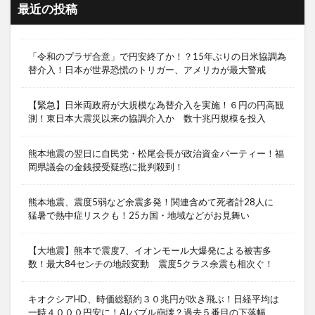
最近の投稿
「令和のプラザ合意」で円安終了か！？15年ぶりの日米協調為
替介入！日本が世界恐慌のトリガー、アメリカが最大警戒
【緊急】日米両政府が大規模な為替介入を実施！６円の円高観
測！東日本大震災以来の協調介入か 数十兆円規模を投入
熊本地震の翌日に自民党・松尾会長が政治資金パーティー！福
岡県議会の金銭授受疑惑に批判殺到！
熊本地震、震度5弱など余震多発！関連含めて死者計28人に
猛暑で熱中症リスクも！25カ国・地域などがお見舞い
【大地震】熊本で震度7、イオンモール大爆発による被害多
数！最大84センチの地殻変動 震度5クラス余震も相次ぐ！
キオクシアHD、時価総額約３０兆円が吹き飛ぶ！日経平均は
一時４０００円安に！AIバブル崩壊？過去５番目の下落幅