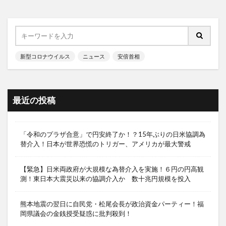
新型コロナウイルス
ニュース
安倍首相
最近の投稿
「令和のプラザ合意」で円安終了か！？15年ぶりの日米協調為
替介入！日本が世界恐慌のトリガー、アメリカが最大警戒
【緊急】日米両政府が大規模な為替介入を実施！６円の円高観
測！東日本大震災以来の協調介入か 数十兆円規模を投入
熊本地震の翌日に自民党・松尾会長が政治資金パーティー！福
岡県議会の金銭授受疑惑に批判殺到！