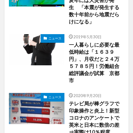
亥年には大災害が発
生 「本震が発生する
数十年前から地震だら
けになる」
2019年5月30日
ニュース
一人暮らしに必要な最
低時給は「１６３９
円」、月収だと２４万
５７８５円！労働組合
総評議会が試算 京都
市
2020年9月20日
ニュース
テレビ局が棒グラフで
印象操作と炎上！新型
コロナのアンケートで
英米と日本に数倍の差
⇒実際は10％程度