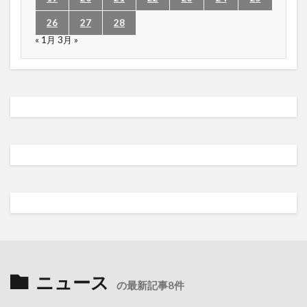
26
27
28
« 1月
3月 »
ニュース
の最新記事8件