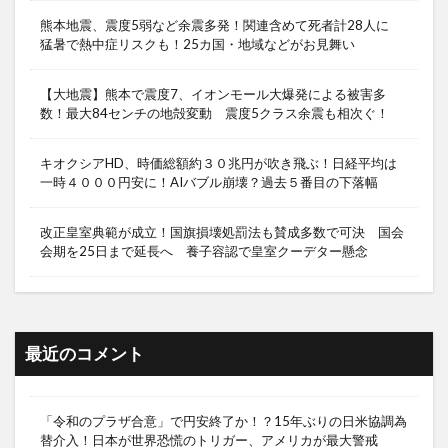
熊本地震、震度5弱など余震多発！関連含めて死者計28人に
猛暑で熱中症リスクも！25カ国・地域などがお見舞い
【大地震】熊本で震度7、イオンモール大爆発による被害多
数！最大84センチの地殻変動 震度5クラス余震も相次ぐ！
キオクシアHD、時価総額約３０兆円が吹き飛ぶ！日経平均は
一時４０００円安に！AIバブル崩壊？過去５番目の下落幅
改正皇室典範が成立！国旗損壊処罰法も賛成多数で可決 国会
会期を25日まで延長へ 養子容認で皇室クーデター懸念
最近のコメント
「令和のプラザ合意」で円安終了か！？15年ぶりの日米協調為
替介入！日本が世界恐慌のトリガー、アメリカが最大警戒