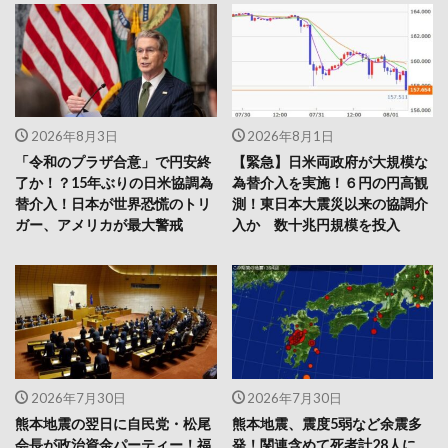
2026年8月3日
2026年8月1日
「令和のプラザ合意」で円安終
【緊急】日米両政府が大規模な
了か！？15年ぶりの日米協調為
為替介入を実施！６円の円高観
替介入！日本が世界恐慌のトリ
測！東日本大震災以来の協調介
ガー、アメリカが最大警戒
入か 数十兆円規模を投入
2026年7月30日
2026年7月30日
熊本地震の翌日に自民党・松尾
熊本地震、震度5弱など余震多
会長が政治資金パーティー！福
発！関連含めて死者計28人に