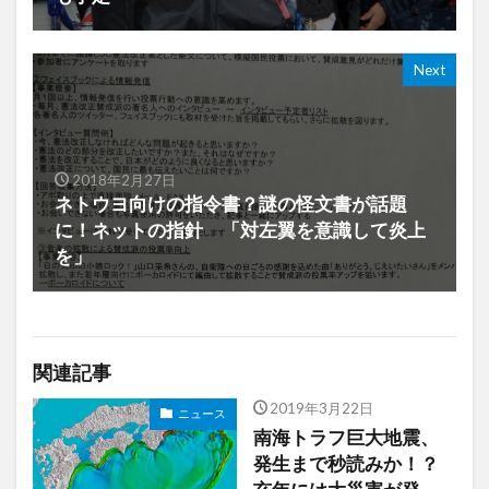
Next
2018年2月27日
ネトウヨ向けの指令書？謎の怪文書が話題
に！ネットの指針 「対左翼を意識して炎上
を」
関連記事
2019年3月22日
ニュース
南海トラフ巨大地震、
発生まで秒読みか！？