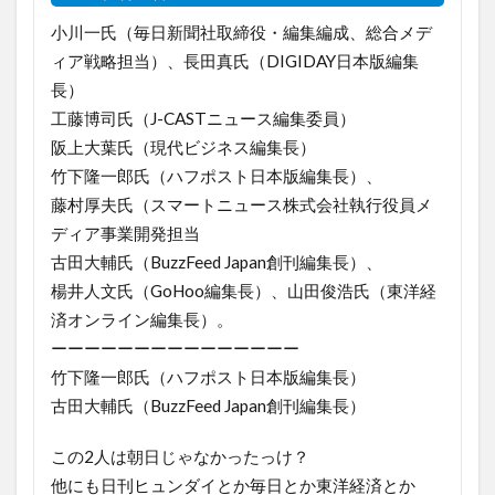
小川一氏（毎日新聞社取締役・編集編成、総合メデ
ィア戦略担当）、長田真氏（DIGIDAY日本版編集
長）
工藤博司氏（J-CASTニュース編集委員）
阪上大葉氏（現代ビジネス編集長）
竹下隆一郎氏（ハフポスト日本版編集長）、
藤村厚夫氏（スマートニュース株式会社執行役員メ
ディア事業開発担当
古田大輔氏（BuzzFeed Japan創刊編集長）、
楊井人文氏（GoHoo編集長）、山田俊浩氏（東洋経
済オンライン編集長）。
ーーーーーーーーーーーーーーー
竹下隆一郎氏（ハフポスト日本版編集長）
古田大輔氏（BuzzFeed Japan創刊編集長）
この2人は朝日じゃなかったっけ？
他にも日刊ヒュンダイとか毎日とか東洋経済とか