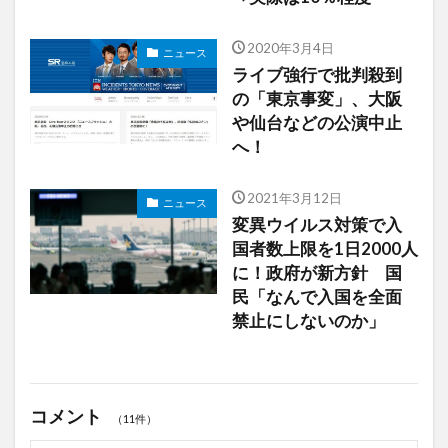
2020年3月4日
ニュース
ライブ強行で批判殺到
の「東京事変」、大阪
や仙台などの公演中止
へ！
2021年3月12日
ニュース
変異ウイルス対策で入
国者数上限を1日2000人
に！政府が新方針 国
民「なんで入国を全面
禁止にしないのか」
コメント
（11件）