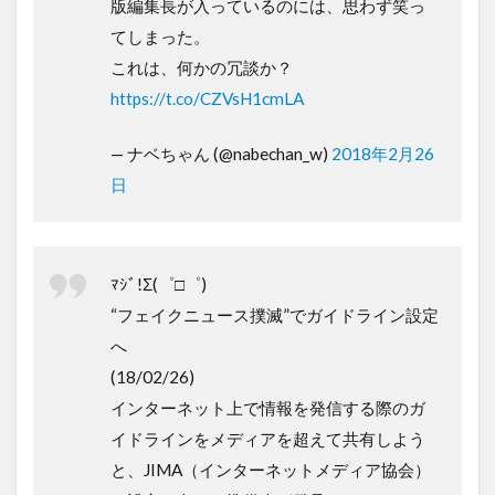
版編集長が入っているのには、思わず笑っ
てしまった。
これは、何かの冗談か？
https://t.co/CZVsH1cmLA
— ナベちゃん (@nabechan_w)
2018年2月26
日
ﾏｼﾞ!Σ(゜□゜)
“フェイクニュース撲滅”でガイドライン設定
へ
(18/02/26)
インターネット上で情報を発信する際のガ
イドラインをメディアを超えて共有しよう
と、JIMA（インターネットメディア協会）