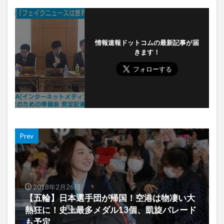
情報速報ドットコムの最新記事が届
きます！
Prev
2018年2月26日
【五輪】日本選手団が帰国！空港は物凄い大
熱狂に！史上最多メダル13個、凱旋パレード
も予定