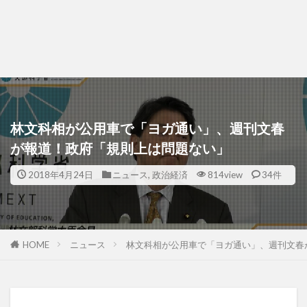
林文科相が公用車で「ヨガ通い」、週刊文春
が報道！政府「規則上は問題ない」
2018年4月24日
ニュース
,
政治経済
814view
34件
HOME
ニュース
林文科相が公用車で「ヨガ通い」、週刊文春