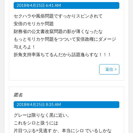
2018年4月25日 6:41 AM
セクハラや風俗問題ですっかりスピンされて
安倍のモリカケ問題
財務省の公文書改竄問題の影が薄くなったな
もっとモリカケ問題をつついて安倍政権にダメージ
与えろよ！
折角支持率落ちてるんだから話題逸らすな！！！
返信
匿名
2018年4月25日 8:35 AM
グレーは限りなく黒に近い。
これをシロと扱うには
片目つぶる=見逃す か、本当にシロ でいるしかな