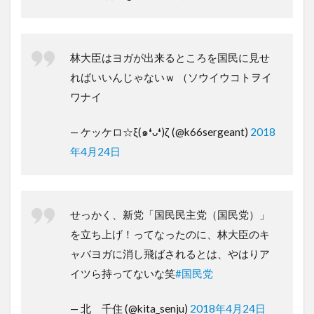
林大臣はヨガが出来るところを国民に見せ
ればいいんじゃないｗ （ソウイウコトヲイ
ワナイ
— ケッケロ☆ξ(๑❛ᴗ❛)ζ (@k66sergeant)
2018
年4月24日
せっかく、新党「国民民主党（国民党）」
を立ち上げ！ってなったのに、林大臣のキ
ャバヨガに消し飛ばされるとは、やはりア
イツら持ってないな笑
#国民党
— 北 千住 (@kita_senju)
2018年4月24日