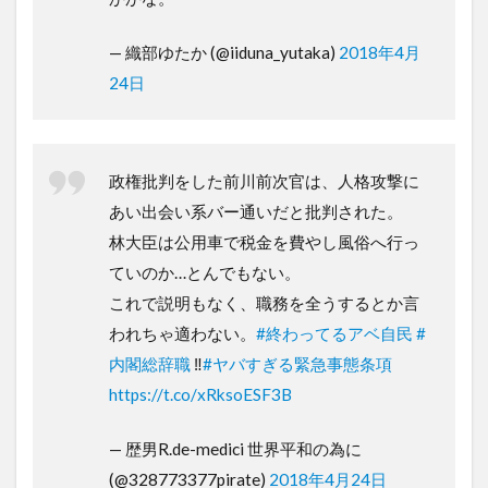
— 織部ゆたか (@iiduna_yutaka)
2018年4月
24日
政権批判をした前川前次官は、人格攻撃に
あい出会い系バー通いだと批判された。
林大臣は公用車で税金を費やし風俗へ行っ
ていのか…とんでもない。
これで説明もなく、職務を全うするとか言
われちゃ適わない。
#終わってるアベ自民
#
内閣総辞職
‼️
#ヤバすぎる緊急事態条項
https://t.co/xRksoESF3B
— 歴男R.de-medici 世界平和の為に
(@328773377pirate)
2018年4月24日