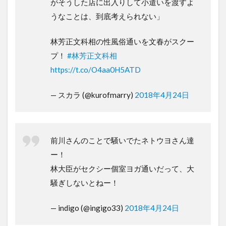
がそうした店に出入りして小遣いを渡すよ
うなことは、到底考えられない」
林芳正文科相の性風俗通いを文春がスクー
プ！
#林芳正文科相
https://t.co/O4aa0H5ATD
— スカラ (@kurofmarry)
2018年4月24日
前川さんのことで騒いでたネトウヨさん達
ー！
林大臣がセクシー個室ヨガ通いだって、大
騒ぎしないとねー！
— indigo (@ingigo33)
2018年4月24日