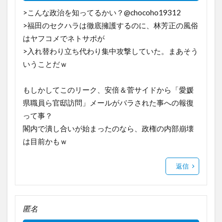
>こんな政治を知ってるかい？@chocoho19312
>福田のセクハラは徹底擁護するのに、林芳正の風俗
はヤフコメでネトサポが
>入れ替わり立ち代わり集中攻撃していた。まあそう
いうことだｗ
もしかしてこのリーク、安倍＆菅サイドから「愛媛
県職員ら官邸訪問」メールがバラされた事への報復
って事？
閣内で潰し合いが始まったのなら、政権の内部崩壊
は目前かもｗ
返信
匿名