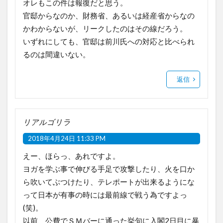
オレもこの件は報復だと思う。
官邸からなのか、財務省、あるいは経産省からなの
かわからないが、リークしたのはその線だろう。
いずれにしても、官邸は前川氏への対応と比べられ
るのは間違いない。
返信
リアルゴリラ
2018年4月24日 11:33 PM
えー、ほらっ、あれですよ。
ヨガを学ぶ事で伸びる手足で攻撃したり、火を口か
ら吹いてぶつけたり、テレポートが出来るようにな
って日本が有事の時には最前線で戦う為ですよっ
(笑)。
以前、公費でＳＭバーに通った挙句に入閣2日目に暴