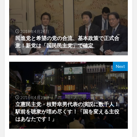
2018年4月24日
民進党と希望の党の合流、基本政策で正式合
意！新党は「国民民主党」で確定
Next
2018年4月25日
立憲民主党・枝野幸男代表の演説に数千人！
駅前を聴衆が埋め尽くす！「国を変える主役
はあなたです！」