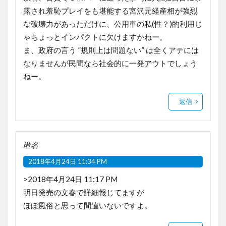
露され羞恥プレイをも堪能する宮沢元経産相が強烈
な破壊力があっただけに、公用車の私(性？)的利用じ
ゃちょっとインパクトに欠けますかねー。
ま、政府の言う ”規則上は問題ない” は全くアテには
なりませんが民間なら社会的に一発アウトでしょう
ねー。
返信
匿名
2018年4月24日 11:34 PM
>2018年4月24日 11:17 PM
明日発売の文春で詳細報じてますが
ほぼ風俗と思って間違いないですよ。