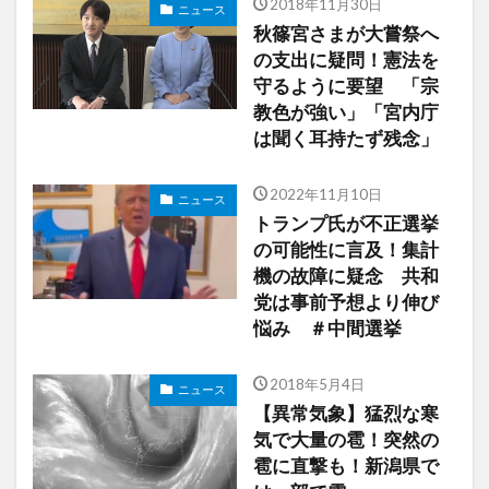
2018年11月30日
ニュース
秋篠宮さまが大嘗祭へ
の支出に疑問！憲法を
守るように要望 「宗
教色が強い」「宮内庁
は聞く耳持たず残念」
2022年11月10日
ニュース
トランプ氏が不正選挙
の可能性に言及！集計
機の故障に疑念 共和
党は事前予想より伸び
悩み ＃中間選挙
2018年5月4日
ニュース
【異常気象】猛烈な寒
気で大量の雹！突然の
雹に直撃も！新潟県で