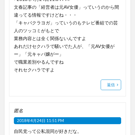
文春記事の「経営者は元AV女優」っていうのから間
違ってる情報ですけどね・・・
「キャバクラヨガ」っていうのもテレビ番組での芸
人のツッコミがもとで
業務内容とは全く関係ないんですよ
あれだけセクハラで騒いでた人が、「元AV女優が
ー」「元キャバ嬢がー」
で職業差別やるんですね
それセクハラですよ
返信
匿名
2018年4月24日 11:51 PM
自民党って公私混同が好きだな。