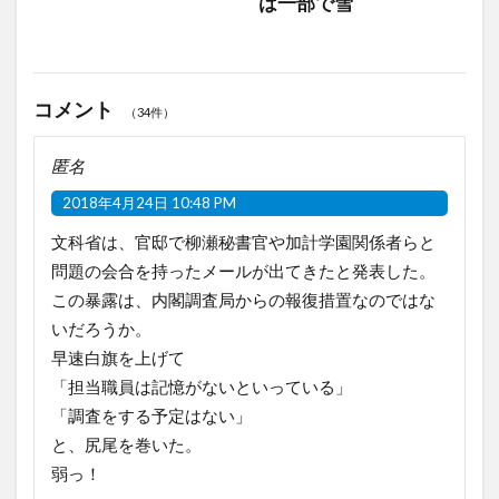
は一部で雪
コメント
（34件）
匿名
2018年4月24日 10:48 PM
文科省は、官邸で柳瀬秘書官や加計学園関係者らと
問題の会合を持ったメールが出てきたと発表した。
この暴露は、内閣調査局からの報復措置なのではな
いだろうか。
早速白旗を上げて
「担当職員は記憶がないといっている」
「調査をする予定はない」
と、尻尾を巻いた。
弱っ！