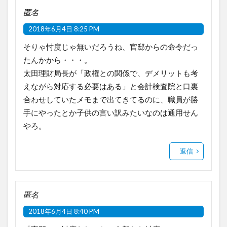
匿名
2018年6月4日 8:25 PM
そりゃ忖度じゃ無いだろうね、官邸からの命令だっ
たんかから・・・。
太田理財局長が「政権との関係で、デメリットも考
えながら対応する必要はある」と会計検査院と口裏
合わせしていたメモまで出てきてるのに、職員が勝
手にやったとか子供の言い訳みたいなのは通用せん
やろ。
返信
匿名
2018年6月4日 8:40 PM