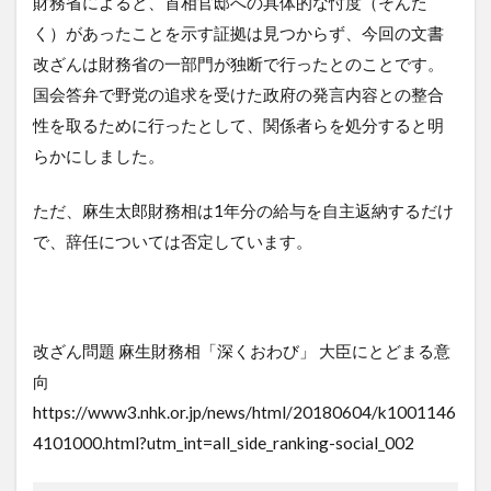
財務省によると、首相官邸への具体的な忖度（そんた
く）があったことを示す証拠は見つからず、今回の文書
改ざんは財務省の一部門が独断で行ったとのことです。
国会答弁で野党の追求を受けた政府の発言内容との整合
性を取るために行ったとして、関係者らを処分すると明
らかにしました。
ただ、麻生太郎財務相は1年分の給与を自主返納するだけ
で、辞任については否定しています。
改ざん問題 麻生財務相「深くおわび」 大臣にとどまる意
向
https://www3.nhk.or.jp/news/html/20180604/k1001146
4101000.html?utm_int=all_side_ranking-social_002