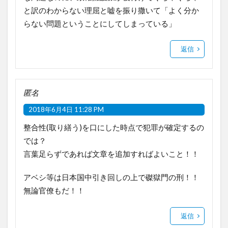
と訳のわからない理屈と嘘を振り撒いて「よく分か
らない問題ということにしてしまっている」
返信
匿名
2018年6月4日 11:28 PM
整合性(取り繕う)を口にした時点で犯罪が確定するの
では？
言葉足らずであれば文章を追加すればよいこと！！
アベシ等は日本国中引き回しの上で磔獄門の刑！！
無論官僚もだ！！
返信