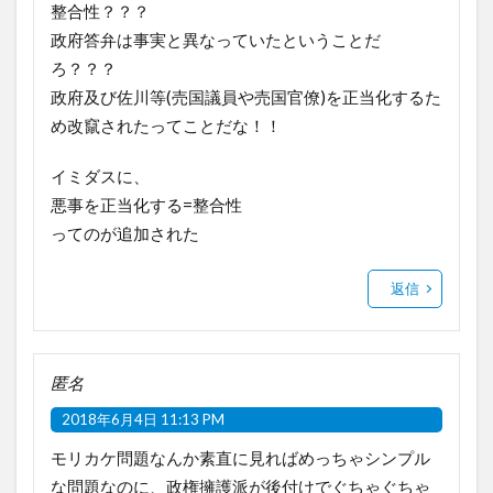
整合性？？？
政府答弁は事実と異なっていたということだ
ろ？？？
政府及び佐川等(売国議員や売国官僚)を正当化するた
め改竄されたってことだな！！
イミダスに、
悪事を正当化する=整合性
ってのが追加された
返信
匿名
2018年6月4日 11:13 PM
モリカケ問題なんか素直に見ればめっちゃシンプル
な問題なのに、政権擁護派が後付けでぐちゃぐちゃ