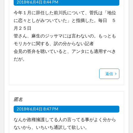
2018年6月4日 8:44 PM
今年１月に辞任した前川氏について、菅氏は「地位
に恋々としがみついていた」と指摘した。毎日 ５
月２５日
管さん、麻生のジッサマには言わないの。もっとも
モリカケに関する、訳の分からない記者
会見の答弁を聴いていると、アンタにも適用すべき
だが。
返信
匿名
2018年6月4日 8:47 PM
なんか政権擁護してる人の言ってる事がよく分から
ないから、いちいち通訳して欲しい。