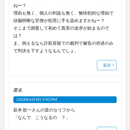
ねー？
理由も無く、個人の利益も無く、愉快犯的な理由で
頭脳明晰な官僚が犯罪に手を染めますかねー？
そこまで調査して初めて真実の追求が始まるので
は？
ま、例えるなら詐欺容疑での裁判で被告の供述のみ
で判決を下すようなもんでしょ。
返信
匿名
2018年6月4日 9:40 PM
萩本 欽一さんの昔のセリフから
「なんで こうなるの ？」