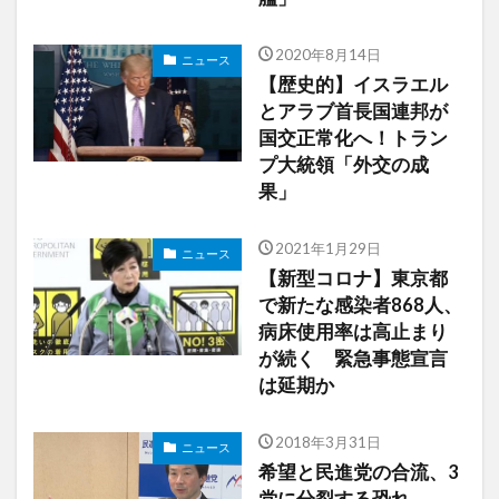
2020年8月14日
ニュース
【歴史的】イスラエル
とアラブ首長国連邦が
国交正常化へ！トラン
プ大統領「外交の成
果」
2021年1月29日
ニュース
【新型コロナ】東京都
で新たな感染者868人、
病床使用率は高止まり
が続く 緊急事態宣言
は延期か
2018年3月31日
ニュース
希望と民進党の合流、3
党に分裂する恐れ