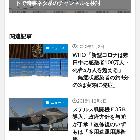
トで時事ネタ系のチャンネルを検討
関連記事
2020年4月2日
ニュース
WHO「新型コロナは数
日中に感染者100万人・
死者5万人を超える」
「無症状感染者の約4分
の3は実際に発症」
2018年12月6日
ニュース
ステルス戦闘機Ｆ35Ｂ
導入、政府方針を与党
が了承！改修後のいず
もは「多用途運用護衛
艦」