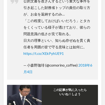
公的文書を改ざんするという重大な事件を
引き起こした財務省トップの責任の取り方
が、お金を返納するのみ…
「この程度しておけばいいだろう」とタカ
をくくっている様子が透けており、彼らの
問題意識の低さが見て取れる。
日大の理事といい、知らぬ存ぜぬを貫く責
任者を周囲の皆で守る意味とは如何に。
https://t.co/XEkPyhUE91
— 小森野珈琲 (@comorino_coffee)
2018年6
月4日
この記事が気に入ったら
いいね！しよう