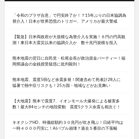
「令和のプラザ合意」で円安終了か！？15年ぶりの日米協調為
替介入！日本が世界恐慌のトリガー、アメリカが最大警戒
【緊急】日米両政府が大規模な為替介入を実施！６円の円高観
測！東日本大震災以来の協調介入か 数十兆円規模を投入
熊本地震の翌日に自民党・松尾会長が政治資金パーティー！福
岡県議会の金銭授受疑惑に批判殺到！
熊本地震、震度5弱など余震多発！関連含めて死者計28人に
猛暑で熱中症リスクも！25カ国・地域などがお見舞い
【大地震】熊本で震度7、イオンモール大爆発による被害多
数！最大84センチの地殻変動 震度5クラス余震も相次ぐ！
キオクシアHD、時価総額約３０兆円が吹き飛ぶ！日経平均は
一時４０００円安に！AIバブル崩壊？過去５番目の下落幅