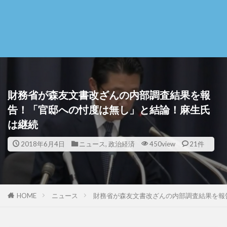
財務省が森友文書改ざんの内部調査結果を報
告！「官邸への忖度は無し」と結論！麻生氏
は継続
2018年6月4日
ニュース
,
政治経済
450view
21件
HOME
ニュース
財務省が森友文書改ざんの内部調査結果を報