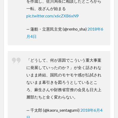
を作成し、佐川局長に相談したところから
一転、改ざんが始まる
pic.twitter.com/x6cZXB6xN9
— 蓮舫・立憲民主党 (@renho_sha)
2018年6
月4日
「どうして、何が原因でこういう重大事案
に発展していったのか？」が全く話されな
いまま終結、国民のモヤモヤ感が払拭され
ないまま幕引きを図ろうとしているとこ
ろ、麻生さんや財務省官僚の会見も日大上
層部たちと全く変わらない。
— 千太郎 (@kaoru_sentagumi)
2018年6月4
日