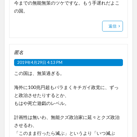
今までの無能無策のツケですな。もう手遅れだよこ
の国。
返信
匿名
2019年4月29日 4:13 PM
この国は、無策過ぎる。
海外に100兆円超もバラまくキチガイ政党に、ずっ
と政治させたりするとか、
もはや死亡遊戯のレベル。
計画性は無いわ、無能クズ政治家に延々とクズ政治
させるわ、
「このまま行ったら滅ぶ」というより「いつ滅ぶ