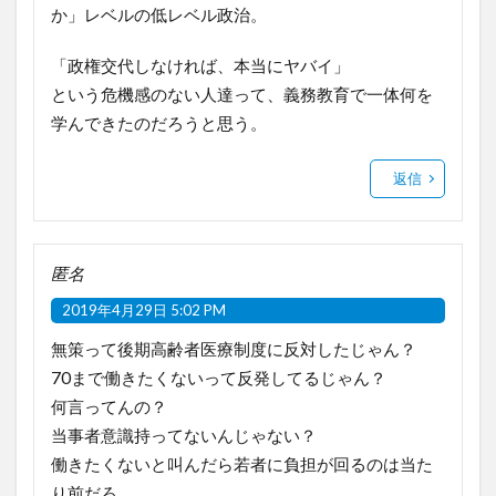
か」レベルの低レベル政治。
「政権交代しなければ、本当にヤバイ」
という危機感のない人達って、義務教育で一体何を
学んできたのだろうと思う。
返信
匿名
2019年4月29日 5:02 PM
無策って後期高齢者医療制度に反対したじゃん？
70まで働きたくないって反発してるじゃん？
何言ってんの？
当事者意識持ってないんじゃない？
働きたくないと叫んだら若者に負担が回るのは当た
り前だろ。