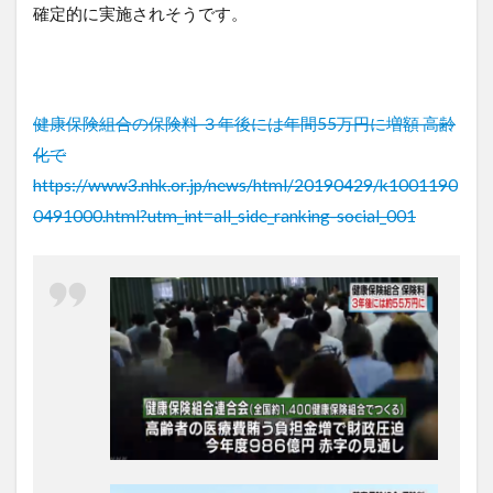
確定的に実施されそうです。
健康保険組合の保険料 ３年後には年間55万円に増額 高齢
化で
https://www3.nhk.or.jp/news/html/20190429/k1001190
0491000.html?utm_int=all_side_ranking-social_001