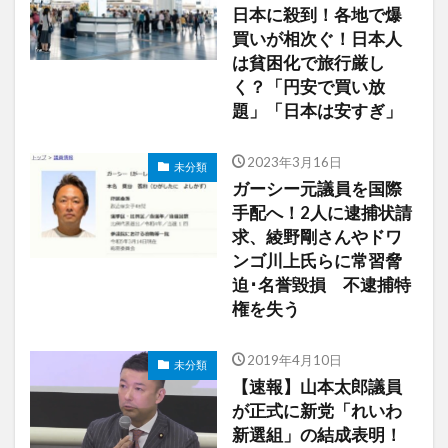
日本に殺到！各地で爆
買いが相次ぐ！日本人
は貧困化で旅行厳し
く？「円安で買い放
題」「日本は安すぎ」
2023年3月16日
未分類
ガーシー元議員を国際
手配へ！2人に逮捕状請
求、綾野剛さんやドワ
ンゴ川上氏らに常習脅
迫･名誉毀損 不逮捕特
権を失う
2019年4月10日
未分類
【速報】山本太郎議員
が正式に新党「れいわ
新選組」の結成表明！