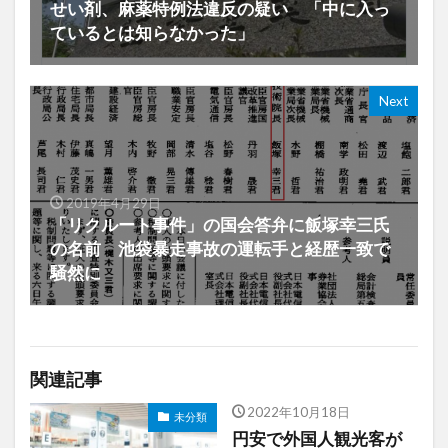
せい剤、麻薬特例法違反の疑い 「中に入っ
ているとは知らなかった」
Next
2019年4月29日
「リクルート事件」の国会答弁に飯塚幸三氏
の名前 池袋暴走事故の運転手と経歴一致で
騒然に
関連記事
2022年10月18日
未分類
円安で外国人観光客が