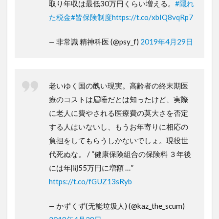
取り年収は最低30万円くらい増える。
#隠れ
た税金
#皆保険制度
https://t.co/xbIQ8vqRp7
— 非常識 精神科医 (@psy_f)
2019年4月29日
老いゆく国の醜い現実。高齢者の終末期医
療のコストは眉唾だとは知ったけど、実際
に老人に費やされる医療費の莫大さを否定
する人はいないし、もうお年寄りに相応の
負担をしてもらうしかないでしょ。現役世
代死ぬな。 / “健康保険組合の保険料 ３年後
には年間55万円に増額 …”
https://t.co/fGUZ13sRyb
— かずくず(无能垃圾人) (@kaz_the_scum)