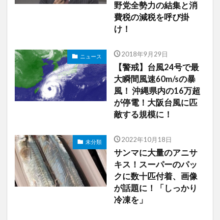
野党全勢力の結集と消
費税の減税を呼び掛
け！
2018年9月29日
ニュース
【警戒】台風24号で最
大瞬間風速60m/sの暴
風！ 沖縄県内の16万超
が停電！大阪台風に匹
敵する規模に！
2022年10月18日
未分類
サンマに大量のアニサ
キス！スーパーのパッ
クに数十匹付着、画像
が話題に！「しっかり
冷凍を」