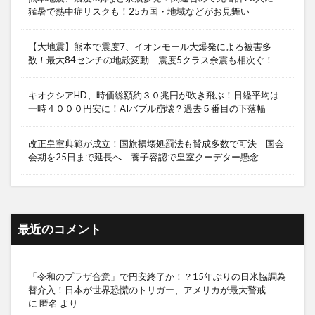
猛暑で熱中症リスクも！25カ国・地域などがお見舞い
【大地震】熊本で震度7、イオンモール大爆発による被害多
数！最大84センチの地殻変動 震度5クラス余震も相次ぐ！
キオクシアHD、時価総額約３０兆円が吹き飛ぶ！日経平均は
一時４０００円安に！AIバブル崩壊？過去５番目の下落幅
改正皇室典範が成立！国旗損壊処罰法も賛成多数で可決 国会
会期を25日まで延長へ 養子容認で皇室クーデター懸念
最近のコメント
「令和のプラザ合意」で円安終了か！？15年ぶりの日米協調為
替介入！日本が世界恐慌のトリガー、アメリカが最大警戒
に
匿名
より