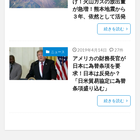
げ！火山ガスの放出量
が急増！熊本地震から
３年、依然として活発
続きを読む
2019年4月14日
27件
ニュース
アメリカの財務長官が
日本に為替条項を要
求！日本は反発か？
「日米貿易協定に為替
条項盛り込む」
続きを読む