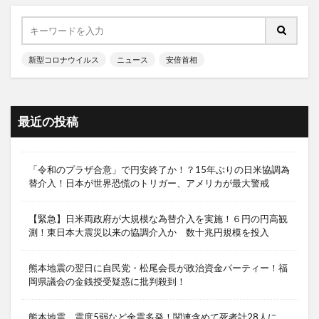
新型コロナウイルス
ニュース
安倍首相
最近の投稿
「令和のプラザ合意」で円安終了か！？15年ぶりの日米協調為
替介入！日本が世界恐慌のトリガー、アメリカが最大警戒
【緊急】日米両政府が大規模な為替介入を実施！６円の円高観
測！東日本大震災以来の協調介入か 数十兆円規模を投入
熊本地震の翌日に自民党・松尾会長が政治資金パーティー！福
岡県議会の金銭授受疑惑に批判殺到！
熊本地震、震度5弱など余震多発！関連含めて死者計28人に