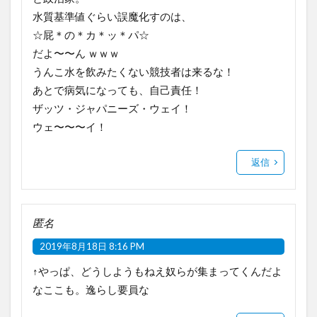
水質基準値ぐらい誤魔化すのは、
☆屁＊の＊カ＊ッ＊パ☆
だよ〜〜ん ｗｗｗ
うんこ水を飲みたくない競技者は来るな！
あとで病気になっても、自己責任！
ザッツ・ジャパニーズ・ウェイ！
ウェ〜〜〜イ！
返信
匿名
2019年8月18日 8:16 PM
↑やっぱ、どうしようもねえ奴らが集まってくんだよ
なここも。逸らし要員な