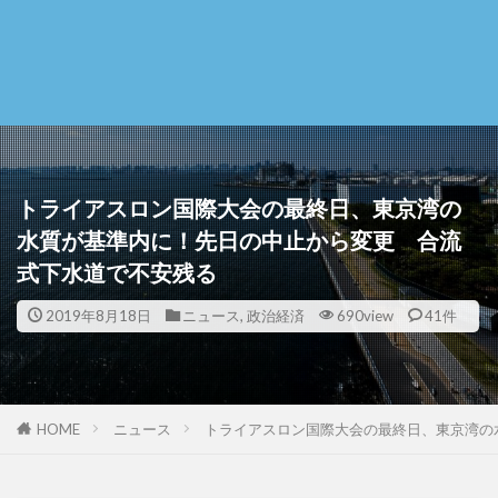
トライアスロン国際大会の最終日、東京湾の
水質が基準内に！先日の中止から変更 合流
式下水道で不安残る
2019年8月18日
ニュース
,
政治経済
690view
41件
HOME
ニュース
トライアスロン国際大会の最終日、東京湾の