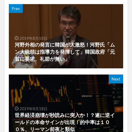
Prev
2019年8月18日
河野外相の発言に韓国が大激怒！河野氏「ム
ン大統領は指導力を発揮して」韓国政府「元
首に要求、礼節が無い」
Next
2019年8月18日
世界経済崩壊が秒読みに突入か！？遂に逆イ
ールドの本命サインが出現！的中率は１０
０％、リーマン前夜と類似