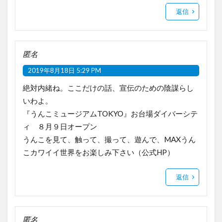
返信
匿名
2019年8月18日 5:29 PM
絶対内緒ね。ここだけの話、宣伝のための陰謀らし
いわよ。
『うんこミュージアムTOKYO』お台場ダイバーシテ
ィ ８月９日オープン
うんこを見て、触って、撮って、遊んで、MAXうん
こカワイイ世界をお楽しみ下さい（公式HP）
返信
匿名