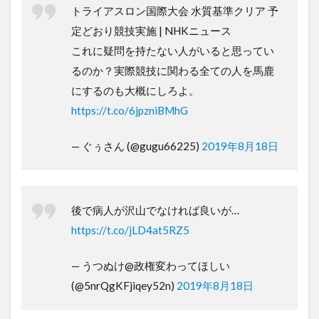
トライアスロン国際大会 水質基準クリア 予
定どおり競技実施 | NHKニュース
これに疑問を持たない人がいると思ってい
るのか？実際競技に関わる全ての人を馬鹿
にするのも大概にしろよ。
https://t.co/6jpzniBMhG
— ぐぅさん (@gugu66225)
2019年8月18日
後で病人が沢山でなければ良いが…
https://t.co/jLD4at5RZ5
— うつぬけ@政権変わってほしい
(@5nrQgKFjiqey52n)
2019年8月18日