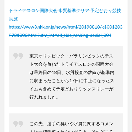
トライアスロン国際大会 水質基準クリア 予定どおり競技
実施
https://www3.nhk.or.jp/news/html/20190818/k1001203
9731000.html?utm_int=all_side_ranking-social_004
東京オリンピック・パラリンピックのテス
ト大会を兼ねたトライアスロンの国際大会
は最終日の18日、水質検査の数値が基準内
に収まったことから17日に中止になったス
イムも含めて予定どおりミックスリレーが
行われました。
この先、選手の臭いや水質に関するコメン
トは一切報道されないだろう。それどころ