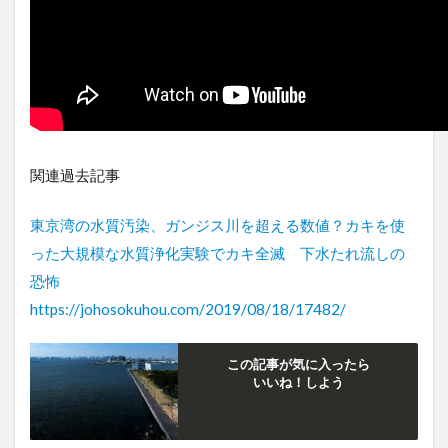
関連過去記事
東京湾の水質汚染、ガンジス川を超える数値？カキを使
った大規模な水質浄化実験でカキ全滅 下水たれ流しの
恐怖
https://johosokuhou.com/2019/08/18/17482/
この記事が気に入ったら
いいね！しよう