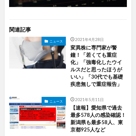
関連記事
2021年4月28日
ニュース
変異株に専門家が警
鐘！「若くても重症
化」「強毒化したウイ
ルスだと思ったほうが
いい」「30代でも基礎
疾患無しで重症報告」
2021年5月11日
ニュース
【速報】愛知県で過去
最多578人の感染確認！
新潟県も最多58人、東
京都925人など