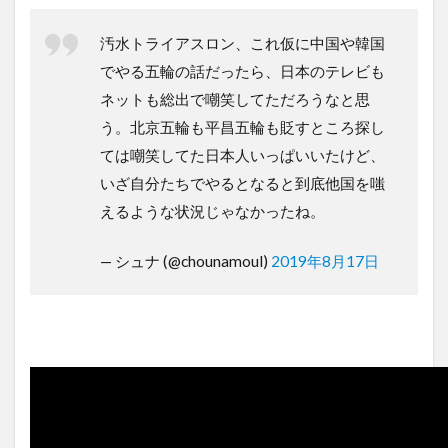
汚水トライアスロン、これ仮に中国や韓国
でやる五輪の話だったら、日本のテレビも
ネットも総出で嘲笑してただろうなと思
う。北京五輪も平昌五輪も貶すところ探し
ては嘲笑してた日本人いっぱいいたけど、
いざ自分たちでやるとなると到底他国を嗤
えるような状況じゃなかったね。
— シュナ (@chounamoul)
2019年8月17日