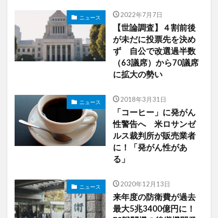
2022年7月7日
ニュース
【世論調査】４割前後
が未だに投票先を決め
ず 自公で改選過半数
（63議席）から70議席
に拡大の勢い
2018年3月31日
ニュース
「コーヒー」に発がん
性警告へ 米ロサンゼ
ルス裁判所が販売業者
に！「発がん性があ
る」
2020年12月13日
ニュース
来年度の防衛費が過去
最大5兆3400億円に！