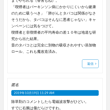
までやられる（香害もね）。
「喫煙者はパーキンソン病にかかりにくいから健康
のために吸うべき」「肺がんとタバコは関係がなさ
そうだから、タバコはそんなに悪者じゃない」キャ
ンペーンには気をつけて。
喫煙者と非喫煙者の平均寿命の差１０年は地道な研
究から出た結果。
昔のタバコとは完全に別物の吸収されやすい添加物
ロール、これも魔改造済み。
返信
匿名
2019年10月19日 11:29 AM
除草剤のコメントしたら電磁波攻撃がひどい。
すでに右腕は傷だらけですわ。