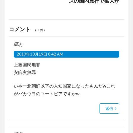
スの国内旅行で拡大か
コメント
（30件）
匿名
2019年10月19日 8:42 AM
上級国民無罪
安倍友無罪
いやー北朝鮮以下の人知国家になったもんだwこれ
がバカウヨのユートピアですかw
返信