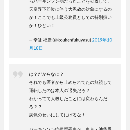
ろパーキンソン病だったことを公表して、
天皇陛下即位に伴う大恩赦の対象にするの
か！ここでも上級公務員としての特別扱い
か！ひどい！
— 幸健 福康 (@koukenfukuyasu)
2019年10
月18日
は？だからなに？
それでも医者から止められてたの無視して
運転したのは本人の過失だろ？
わかってて人殺したことには変わらんだ
ろ？？
病気のせいにしてにげるな！
パーキンソン症候群罹患か 東京・池袋母