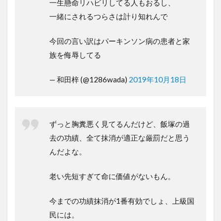
一生懸命リハビリしてる人もおるし、
一緒にされるつらさは計り知れんで
今回の言い訳はパーキンソン病の患者と家
族を侮辱してる
— 和田梓 (@1286wada)
2019年10月18日
ずっと胸糞悪く見てるんだけど、飯塚の過
去の功績、全て抹消が適正な厳罰だと思う
んだよな。
老い先短すぎて命に価値がないもん。
今までの功績抹消が1番有効でしょ、上級国
民には。