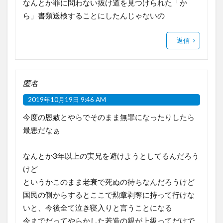
なんとか罪に問わない抜け道を見つけられた「か
ら」書類送検することにしたんじゃないの
返信
匿名
2019年10月19日 9:46 AM
今度の恩赦とやらでそのまま無罪になったりしたら
最悪だなぁ
なんとか3年以上の実兄を避けようとしてるんだろう
けど
というかこのまま老衰で死ぬの待ちなんだろうけど
国民の側からするとここで勲章剥奪に持って行けな
いと、今後全て泣き寝入りと言うことになる
今までだってやらかした若造の親が上級ってだけで