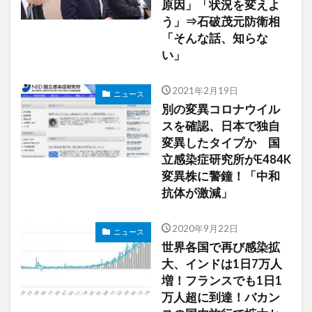
原因」「状況を変えよ
う」⇒石破茂元防衛相
「そんな話、知らな
い」
2021年2月19日
ニュース
別の変異コロナウイル
スを確認、日本で独自
変異したタイプか 国
立感染症研究所がE484K
変異株に警鐘！「中和
抗体が激減」
2020年9月22日
ニュース
世界各国で再び感染拡
大、インドは1日7万人
増！フランスでも1日1
万人超に到達！バカン