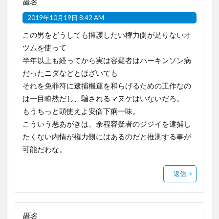
匿名
2019年10月19日 8:42 AM
この男をどうしても擁護したい権力側が足りないオ
ツムを使って
半年以上も経ってから実は容疑者はパーキンソン病
だったニダなどとほざいても
それを免罪符に逮捕機運を和らげるための工作なの
は一目瞭然だし、騙されるマヌケはいないだろ。
もうちっと頭使えよ安倍下痢一味。
こういう悪あがきは、余程容疑者のジジイを逮捕し
たくない内情が権力側にはあるのだと推測する事が
可能だわな。
返信
匿名