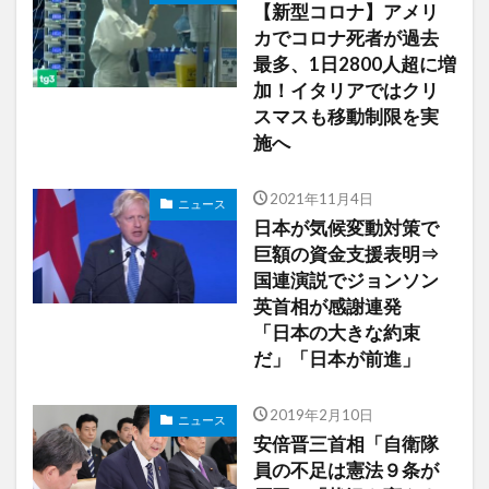
【新型コロナ】アメリ
カでコロナ死者が過去
最多、1日2800人超に増
加！イタリアではクリ
スマスも移動制限を実
施へ
2021年11月4日
ニュース
日本が気候変動対策で
巨額の資金支援表明⇒
国連演説でジョンソン
英首相が感謝連発
「日本の大きな約束
だ」「日本が前進」
2019年2月10日
ニュース
安倍晋三首相「自衛隊
員の不足は憲法９条が