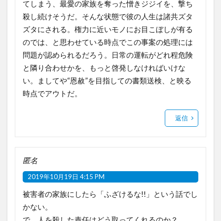
てしまう、最愛の家族を奪った憎きジジイを、撃ち
殺し続けそうだ。そんな状態で彼の人生は諸共ズタ
ズタにされる。権力に近いモノにお目こぼしが有る
のでは、と思わせている時点でこの事案の処理には
問題が認められるだろう。日常の運転がどれ程危険
と隣り合わせかを、もっと啓発しなければいけな
い。ましてや“恩赦”を目指しての書類送検、と映る
時点でアウトだ。
返信
匿名
2019年10月19日 4:15 PM
被害者の家族にしたら「ふざけるな!!」という話でし
かない。
で、人を殺した責任はどう取ってくれるのか？