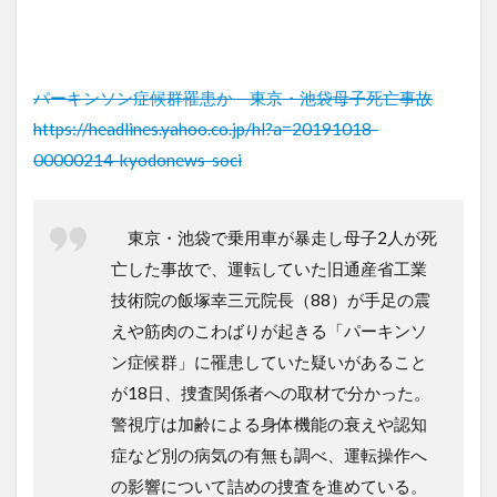
パーキンソン症候群罹患か 東京・池袋母子死亡事故
https://headlines.yahoo.co.jp/hl?a=20191018-
00000214-kyodonews-soci
東京・池袋で乗用車が暴走し母子2人が死
亡した事故で、運転していた旧通産省工業
技術院の飯塚幸三元院長（88）が手足の震
えや筋肉のこわばりが起きる「パーキンソ
ン症候群」に罹患していた疑いがあること
が18日、捜査関係者への取材で分かった。
警視庁は加齢による身体機能の衰えや認知
症など別の病気の有無も調べ、運転操作へ
の影響について詰めの捜査を進めている。