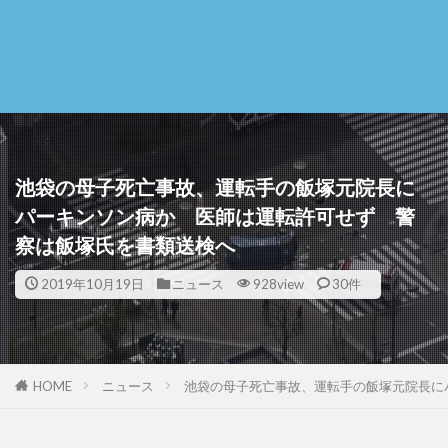
池袋の母子死亡事故、運転手の飯塚元院長に
パーキンソン病か 医師は運転許可せず 警
察は飯塚氏を書類送検へ
2019年10月19日
ニュース
928view
30件
HOME
ニュース
池袋の母子死亡事故、運転手の飯塚元院長に