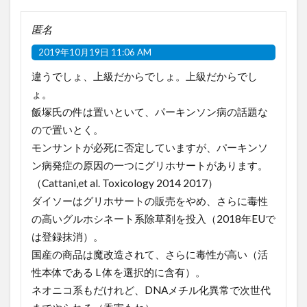
匿名
2019年10月19日 11:06 AM
違うでしょ、上級だからでしょ。上級だからでし
ょ。
飯塚氏の件は置いといて、パーキンソン病の話題な
ので置いとく。
モンサントが必死に否定していますが、パーキンソ
ン病発症の原因の一つにグリホサートがあります。
（Cattani,et al. Toxicology 2014 2017）
ダイソーはグリホサートの販売をやめ、さらに毒性
の高いグルホシネート系除草剤を投入（2018年EUで
は登録抹消）。
国産の商品は魔改造されて、さらに毒性が高い（活
性本体である L 体を選択的に含有）。
ネオニコ系もだけれど、DNAメチル化異常で次世代