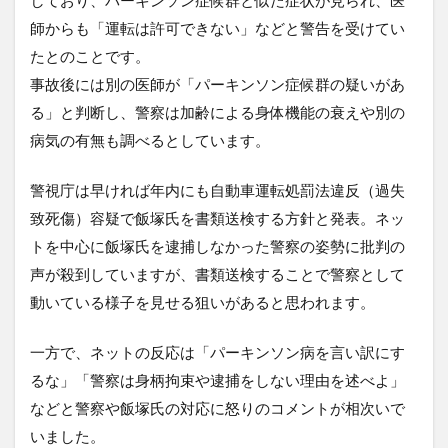
師からも「運転は許可できない」などと警告を受けてい
たとのことです。
事故後には別の医師が「パーキンソン症候群の疑いがあ
る」と判断し、警察は加齢による身体機能の衰えや別の
病気の有無も調べるとしています。
警視庁は早ければ年内にも自動車運転処罰法違反（過失
致死傷）容疑で飯塚氏を書類送検する方針と発表。ネッ
トを中心に飯塚氏を逮捕しなかった警察の姿勢に批判の
声が殺到していますが、書類送検することで警察として
動いている様子を見せる狙いがあると思われます。
一方で、ネットの反応は「パーキンソン病を言い訳にす
るな」「警察は身柄拘束や逮捕をしない理由を述べよ」
などと警察や飯塚氏の対応に怒りのコメントが相次いで
いました。