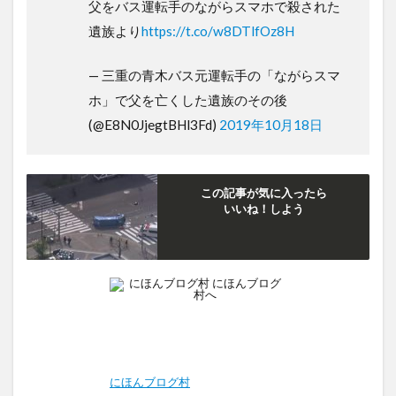
父をバス運転手のながらスマホで殺された
遺族より
https://t.co/w8DTlfOz8H
— 三重の青木バス元運転手の「ながらスマ
ホ」で父を亡くした遺族のその後
(@E8N0JjegtBHl3Fd)
2019年10月18日
この記事が気に入ったら
いいね！しよう
にほんブログ村