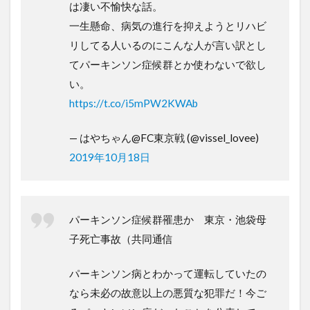
は凄い不愉快な話。
一生懸命、病気の進行を抑えようとリハビ
リしてる人いるのにこんな人が言い訳とし
てパーキンソン症候群とか使わないで欲し
い。
https://t.co/i5mPW2KWAb
— はやちゃん@FC東京戦 (@vissel_lovee)
2019年10月18日
パーキンソン症候群罹患か 東京・池袋母
子死亡事故（共同通信
パーキンソン病とわかって運転していたの
なら未必の故意以上の悪質な犯罪だ！今ご