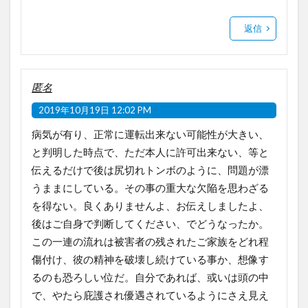
返信
匿名
2019年10月19日 12:02 PM
病気が有り、正常に運転出来ない可能性が大きい、
と判明した時点で、ただ本人に許可出来ない、等と
伝えるだけで後は尻切れトンボのように、問題が漂
うままにしている。その事の重大な欠陥を思わざる
を得ない。良くありませんよ、お伝えしましたよ、
後はご自身で判断してください、でどうなったか。
この一連の流れは被害者の残されたご家族をどれ程
傷付け、彼の精神を破壊し続けている事か、想像す
るのも恐ろしい位だ。自分であれば、或いは頭の中
で、やたら庇護され優遇されているようにさえ見え