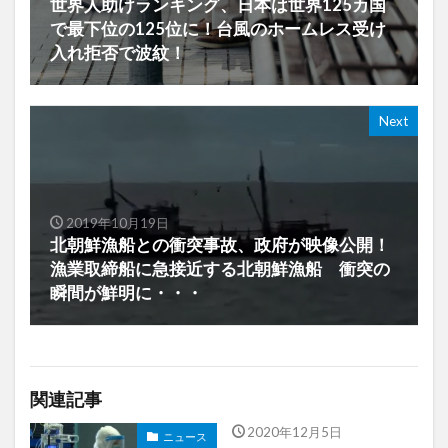
世界人助けランキング、日本は世界125カ国
で最下位の125位に！台風のホームレス受け
入れ拒否で波紋！
Next
2019年10月19日
北朝鮮漁船との衝突事故、政府が映像公開！
漁業取締船に急接近する北朝鮮漁船 衝突の
瞬間が鮮明に・・・
関連記事
2020年12月5日
ニュース