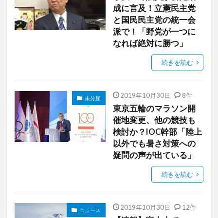
成に言及！立憲民主党
と国民民主党の統一会
派で！「野党が一つに
なれば絶対に勝つ」
続きを読む
2019年10月30日
8件
未分類
東京五輪のマラソン開
催地変更、他の競技も
検討か？IOC幹部「陸上
以外でも暑さ対策への
疑問の声が出ている」
続きを読む
2019年10月30日
12件
ニュース