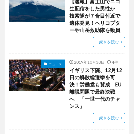
【速報】富士山でニコ
生配信をした男性か
捜索隊が７合目付近で
遺体発見！ヘリコプタ
ーや山岳救助隊を動員
続きを読む
2019年10月30日
4件
ニュース
イギリス下院、12月12
日の解散総選挙を可
決！労働党も賛成 EU
離脱問題で最終決戦
へ 「一世一代のチャ
ンス」
続きを読む