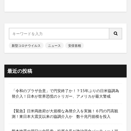
新型コロナウイルス
ニュース
安倍首相
最近の投稿
「令和のプラザ合意」で円安終了か！？15年ぶりの日米協調為
替介入！日本が世界恐慌のトリガー、アメリカが最大警戒
【緊急】日米両政府が大規模な為替介入を実施！６円の円高観
測！東日本大震災以来の協調介入か 数十兆円規模を投入