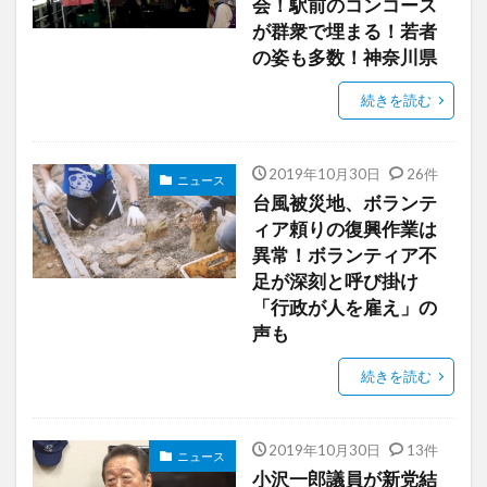
会！駅前のコンコース
が群衆で埋まる！若者
の姿も多数！神奈川県
続きを読む
2019年10月30日
26件
ニュース
台風被災地、ボランテ
ィア頼りの復興作業は
異常！ボランティア不
足が深刻と呼び掛け
「行政が人を雇え」の
声も
続きを読む
2019年10月30日
13件
ニュース
小沢一郎議員が新党結