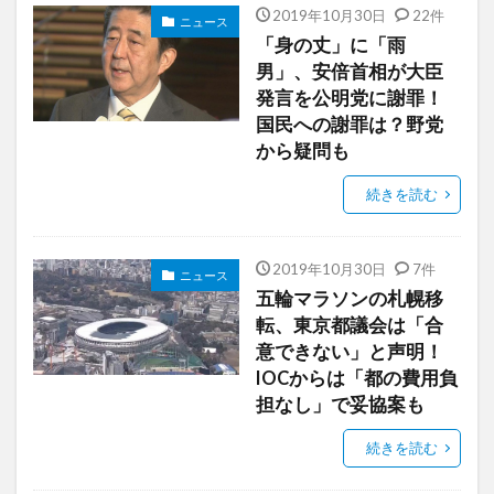
2019年10月30日
22件
ニュース
「身の丈」に「雨
男」、安倍首相が大臣
発言を公明党に謝罪！
国民への謝罪は？野党
から疑問も
続きを読む
2019年10月30日
7件
ニュース
五輪マラソンの札幌移
転、東京都議会は「合
意できない」と声明！
IOCからは「都の費用負
担なし」で妥協案も
続きを読む