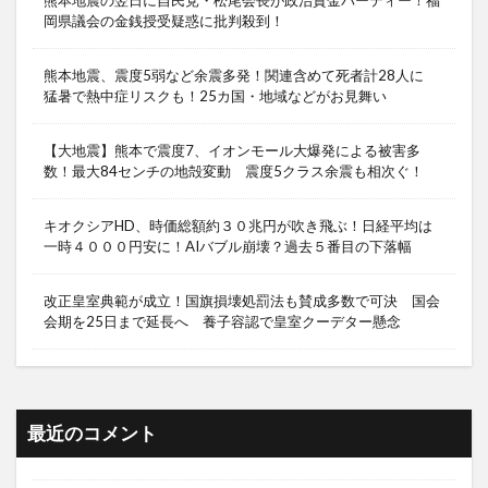
熊本地震の翌日に自民党・松尾会長が政治資金パーティー！福
岡県議会の金銭授受疑惑に批判殺到！
熊本地震、震度5弱など余震多発！関連含めて死者計28人に
猛暑で熱中症リスクも！25カ国・地域などがお見舞い
【大地震】熊本で震度7、イオンモール大爆発による被害多
数！最大84センチの地殻変動 震度5クラス余震も相次ぐ！
キオクシアHD、時価総額約３０兆円が吹き飛ぶ！日経平均は
一時４０００円安に！AIバブル崩壊？過去５番目の下落幅
改正皇室典範が成立！国旗損壊処罰法も賛成多数で可決 国会
会期を25日まで延長へ 養子容認で皇室クーデター懸念
最近のコメント