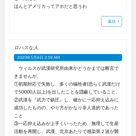
ほんとアメリカってアホだと思うわ
返信
ロハスな人
2020年5月6日 2:18 AM
ウィルスが武漢研究所由来かどうかまでは断言で
きませんが、
①初期対応で失敗し、多くの犠牲者(恐らく武漢だけ
で50000人以上)を出したことを隠蔽していること。
②武漢を『武力で鎮圧』し、確かに一応抑え込みに
成功したものの、やり方がかなり非人道的であった
こと
③一応抑え込みが上手くいったため、無理して生産
活動を再開し、武漢、北京あたりで感染第２波が襲