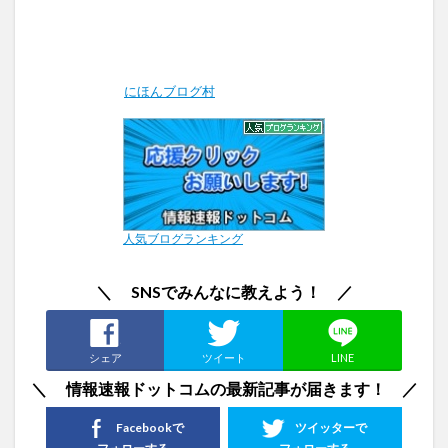
にほんブログ村
人気ブログランキング
＼ SNSでみんなに教えよう！ ／
シェア
ツイート
LINE
＼ 情報速報ドットコムの最新記事が届きます！ ／
Facebookで
ツイッターで