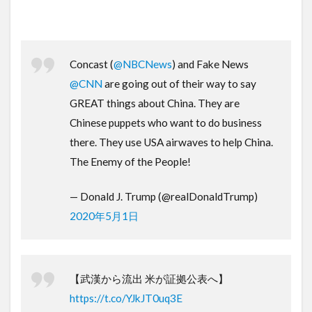
Concast (
@NBCNews
) and Fake News
@CNN
are going out of their way to say
GREAT things about China. They are
Chinese puppets who want to do business
there. They use USA airwaves to help China.
The Enemy of the People!
— Donald J. Trump (@realDonaldTrump)
2020年5月1日
【武漢から流出 米が証拠公表へ】
https://t.co/YJkJT0uq3E