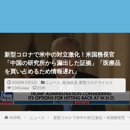
新型コロナで米中の対立激化！米国務長官
「中国の研究所から漏出した証拠」「医療品
を買い占めるため情報遅れ」
2020年5月5日
ニュース
,
政治経済
,
新型コロナウイルス
1345view
25件
HOME
ニュース
新型コロナで米中の対立激化！米国務長官「