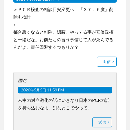
＞ＰＣＲ検査の相談目安変更へ 「３７．５度」削
除も検討
↑
都合悪くなると削除、隠蔽。やってる事が安倍政権
と一緒だな。お前たちの言う事信じて人が死んでる
んだよ。責任回避するつもりか？
返信
匿名
2020年5月5日 11:59 PM
米中の対立激化の話にいきなり日本のPCRの話
を持ち込むなよ。別なとこでやって。
返信