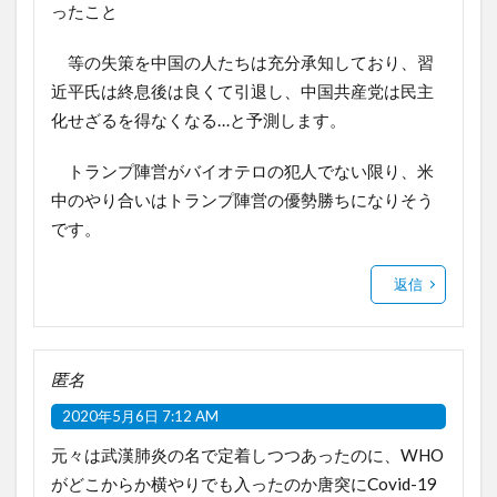
ったこと
等の失策を中国の人たちは充分承知しており、習
近平氏は終息後は良くて引退し、中国共産党は民主
化せざるを得なくなる…と予測します。
トランプ陣営がバイオテロの犯人でない限り、米
中のやり合いはトランプ陣営の優勢勝ちになりそう
です。
返信
匿名
2020年5月6日 7:12 AM
元々は武漢肺炎の名で定着しつつあったのに、WHO
がどこからか横やりでも入ったのか唐突にCovid-19