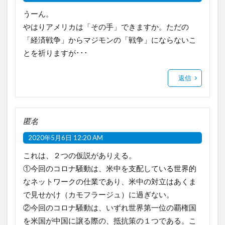
うーん。
やはりアメリカは「その手」できますか。ただの
「経済戦争」からマジモンの「戦争」にならないこ
とを祈りますが･･･
返信
匿名
2020年5月6日 12:20 AM
これは、２つの仮説がありえる。
①今回のコロナ騒動は、米中を支配している世界的
なネットワークの仕業であり、米中の対立はあくま
で見せかけ（カモフラージュ）に過ぎない。
②今回のコロナ騒動は、いずれ世界第一位の覇権国
を米国が中国に譲る際の、抵抗策の１つである。こ