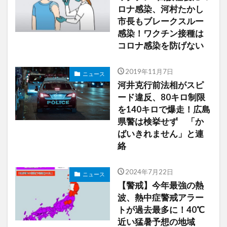
ロナ感染、河村たかし
市長もブレークスルー
感染！ワクチン接種は
コロナ感染を防げない
2019年11月7日
ニュース
河井克行前法相がスピ
ード違反、80キロ制限
を140キロで爆走！広島
県警は検挙せず 「か
ばいきれません」と連
絡
2024年7月22日
ニュース
【警戒】今年最強の熱
波、熱中症警戒アラー
トが過去最多に！40℃
近い猛暑予想の地域