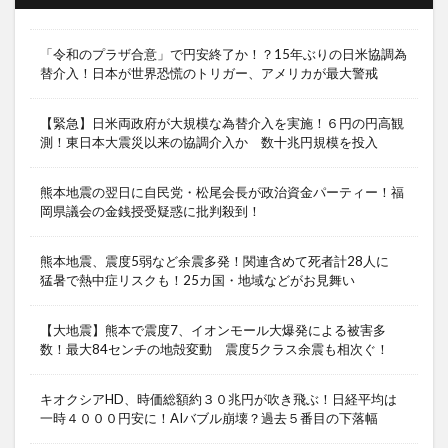
「令和のプラザ合意」で円安終了か！？15年ぶりの日米協調為
替介入！日本が世界恐慌のトリガー、アメリカが最大警戒
【緊急】日米両政府が大規模な為替介入を実施！６円の円高観
測！東日本大震災以来の協調介入か 数十兆円規模を投入
熊本地震の翌日に自民党・松尾会長が政治資金パーティー！福
岡県議会の金銭授受疑惑に批判殺到！
熊本地震、震度5弱など余震多発！関連含めて死者計28人に
猛暑で熱中症リスクも！25カ国・地域などがお見舞い
【大地震】熊本で震度7、イオンモール大爆発による被害多
数！最大84センチの地殻変動 震度5クラス余震も相次ぐ！
キオクシアHD、時価総額約３０兆円が吹き飛ぶ！日経平均は
一時４０００円安に！AIバブル崩壊？過去５番目の下落幅