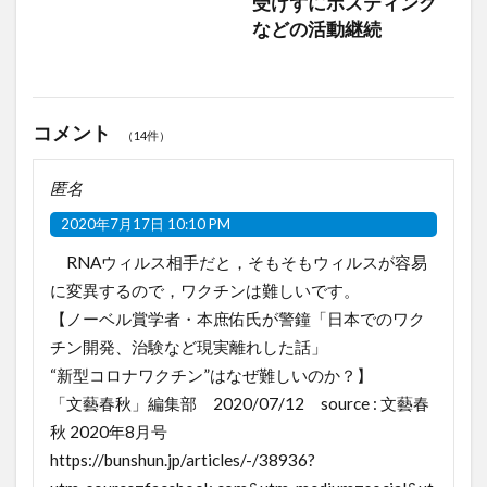
受けずにポスティング
などの活動継続
コメント
（14件）
匿名
2020年7月17日 10:10 PM
RNAウィルス相手だと，そもそもウィルスが容易
に変異するので，ワクチンは難しいです。
【ノーベル賞学者・本庶佑氏が警鐘「日本でのワク
チン開発、治験など現実離れした話」
“新型コロナワクチン”はなぜ難しいのか？】
「文藝春秋」編集部 2020/07/12 source : 文藝春
秋 2020年8月号
https://bunshun.jp/articles/-/38936?