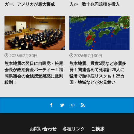
ガー、アメリカが最大警戒
入か 数十兆円規模を投入
2026年7月30日
2026年7月30日
熊本地震の翌日に自民党・松尾
熊本地震、震度5弱など余震多
会長が政治資金パーティー！福
発！関連含めて死者計28人に
岡県議会の金銭授受疑惑に批判
猛暑で熱中症リスクも！25カ
殺到！
国・地域などがお見舞い
お問い合わせ
各種リンク
ご挨拶