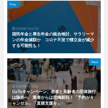
Prev
2020年7月17日
国民年金と厚生年金の統合検討、サラリーマ
ンの年金減額か コロナ不況で積立金が減少
する可能性も！
Next
2020年7月18日
GoToキャンペーン、若者と高齢者の団体旅行
は除外へ 業者からは悲鳴殺到！「予約がキ
ャンセル」「直接支援を」