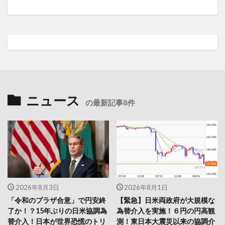
ニュース
の最新記事8件
2026年8月3日
2026年8月1日
「令和のプラザ合意」で円安終
【緊急】日米両政府が大規模な
了か！？15年ぶりの日米協調為
為替介入を実施！６円の円高観
替介入！日本が世界恐慌のトリ
測！東日本大震災以来の協調介