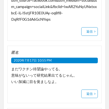
utm_source=facebook.com&utm_medium=social&ut
m_campaign=socialLink&fbclid=IwAR2YuNyUNxtxx
bcE-iL-ISstjFR10E0UAy-oq8f8-
DqRfF0G1dA6GcNYxps
返信
匿名
2020年7月17日 10:55 PM
まだワクチン待望論やってる。
意味がないって研究結果出てるじゃん。
いい加減に目を覚ましなよ。
返信