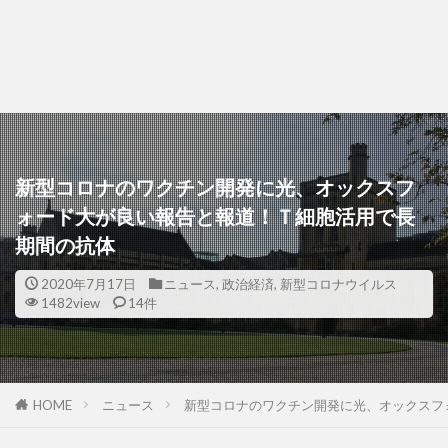
新型コロナのワクチン開発に光、オックスフ
ォード大が良い報告と報道！Ｔ細胞活用で長
期間の抗体
2020年7月17日
ニュース
,
政治経済
,
新型コロナウイルス
1482view
14件
HOME
ニュース
新型コロナのワクチン開発に光、オックスフ