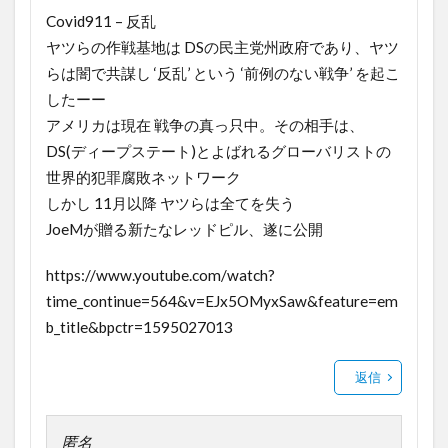
Covid911 – 反乱
ヤツらの作戦基地は DSの民主党州政府であり、ヤツ
らは闇で共謀し ‘反乱’ という ‘前例のない戦争’ を起こ
したーー
アメリカは現在 戦争の真っ只中。その相手は、
DS(ディープステート)とよばれるグローバリストの
世界的犯罪腐敗ネットワーク
しかし 11月以降 ヤツらは全てを失う
JoeMが贈る新たなレッドピル、遂に公開
https://www.youtube.com/watch?
time_continue=564&v=EJx5OMyxSaw&feature=em
b_title&bpctr=1595027013
返信
匿名