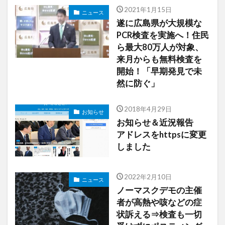
2021年1月15日
ニュース
遂に広島県が大規模な
PCR検査を実施へ！住民
ら最大80万人が対象、
来月からも無料検査を
開始！「早期発見で未
然に防ぐ」
2018年4月29日
お知らせ
お知らせ＆近況報告
アドレスをhttpsに変更
しました
2022年2月10日
ニュース
ノーマスクデモの主催
者が高熱や咳などの症
状訴える⇒検査も一切