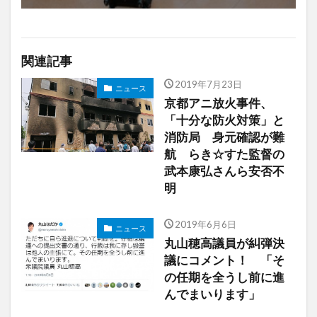
関連記事
2019年7月23日
ニュース
京都アニ放火事件、
「十分な防火対策」と
消防局 身元確認が難
航 らき☆すた監督の
武本康弘さんら安否不
明
2019年6月6日
ニュース
丸山穂高議員が糾弾決
議にコメント！ 「そ
の任期を全うし前に進
んでまいります」