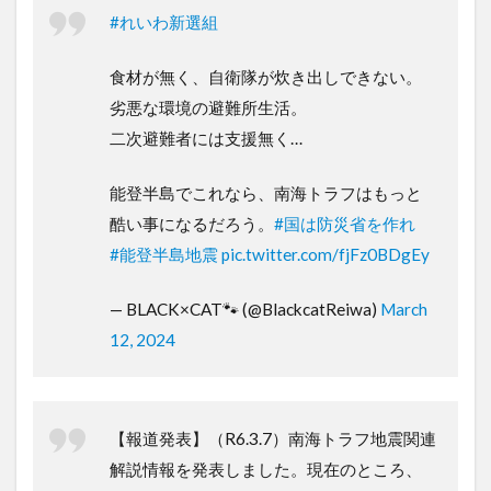
#れいわ新選組
食材が無く、自衛隊が炊き出しできない。
劣悪な環境の避難所生活。
二次避難者には支援無く…
能登半島でこれなら、南海トラフはもっと
酷い事になるだろう。
#国は防災省を作れ
#能登半島地震
pic.twitter.com/fjFz0BDgEy
— BLACK×CAT🐾 (@BlackcatReiwa)
March
12, 2024
【報道発表】（R6.3.7）南海トラフ地震関連
解説情報を発表しました。現在のところ、