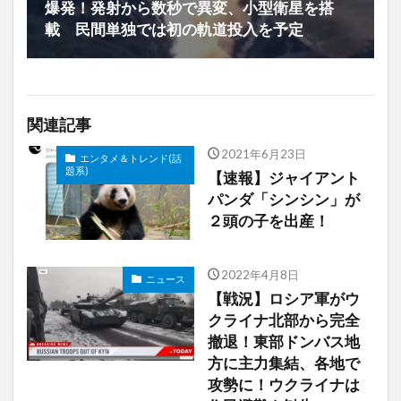
爆発！発射から数秒で異変、小型衛星を搭
載 民間単独では初の軌道投入を予定
関連記事
2021年6月23日
エンタメ＆トレンド(話
題系)
【速報】ジャイアント
パンダ「シンシン」が
２頭の子を出産！
2022年4月8日
ニュース
【戦況】ロシア軍がウ
クライナ北部から完全
撤退！東部ドンバス地
方に主力集結、各地で
攻勢に！ウクライナは