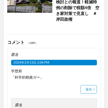
検討との報道！軽減特
例の削除で税額4倍 空
き家対策で見直し ＃
岸田政権
コメント
（20件）
匿名
2024年3月13日 2:04 PM
学歴厨
「科学的根拠ガー」
返信
匿名