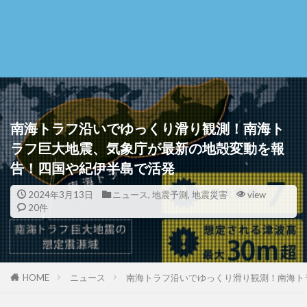
南海トラフ沿いでゆっくり滑り観測！南海ト
ラフ巨大地震、気象庁が最新の地殻変動を報
告！四国や紀伊半島で活発
2024年3月13日
ニュース
,
地震予測
,
地震災害
view
20件
HOME
ニュース
南海トラフ沿いでゆっくり滑り観測！南海ト