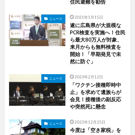
住民避難を勧告
2021年1月15日
ニュース
遂に広島県が大規模な
PCR検査を実施へ！住民
ら最大80万人が対象、
来月からも無料検査を
開始！「早期発見で未
然に防ぐ」
2023年2月12日
ニュース
「ワクチン接種即時中
止」を求めて遺族らが
会見！接種後の副反応
や突然死に懸念
2022年12月25日
ニュース
今度は「空き家税」を