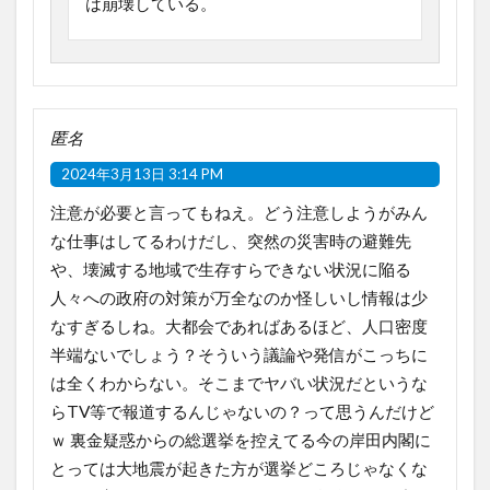
は崩壊している。
匿名
2024年3月13日 3:14 PM
注意が必要と言ってもねえ。どう注意しようがみん
な仕事はしてるわけだし、突然の災害時の避難先
や、壊滅する地域で生存すらできない状況に陥る
人々への政府の対策が万全なのか怪しいし情報は少
なすぎるしね。大都会であればあるほど、人口密度
半端ないでしょう？そういう議論や発信がこっちに
は全くわからない。そこまでヤバい状況だというな
らTV等で報道するんじゃないの？って思うんだけど
ｗ 裏金疑惑からの総選挙を控えてる今の岸田内閣に
とっては大地震が起きた方が選挙どころじゃなくな