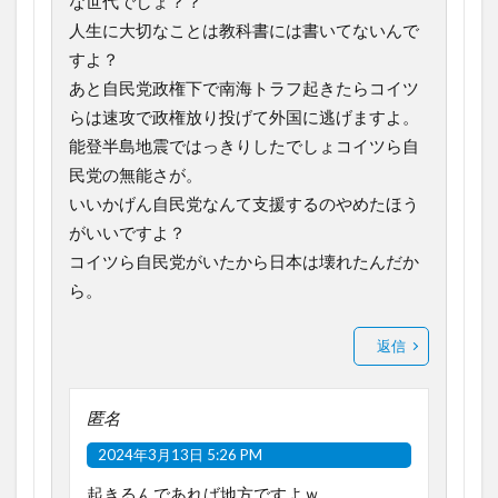
な世代でしょ？？
人生に大切なことは教科書には書いてないんで
すよ？
あと自民党政権下で南海トラフ起きたらコイツ
らは速攻で政権放り投げて外国に逃げますよ。
能登半島地震ではっきりしたでしょコイツら自
民党の無能さが。
いいかげん自民党なんて支援するのやめたほう
がいいですよ？
コイツら自民党がいたから日本は壊れたんだか
ら。
返信
匿名
2024年3月13日 5:26 PM
起きるんであれば地方ですよｗ