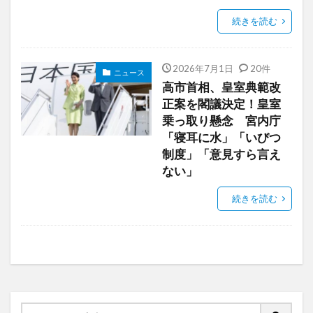
続きを読む
2026年7月1日
20件
ニュース
高市首相、皇室典範改
正案を閣議決定！皇室
乗っ取り懸念 宮内庁
「寝耳に水」「いびつ
制度」「意見すら言え
ない」
続きを読む