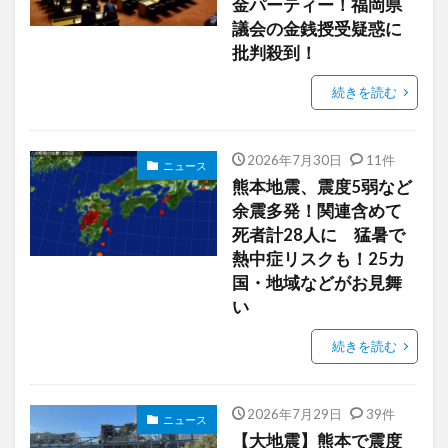
金パーティー！福岡県
議会の金銭授受疑惑に
批判殺到！
続きを読む
2026年7月30日
11件
ニュース
熊本地震、震度5弱など
余震多発！関連含めて
死者計28人に 猛暑で
熱中症リスクも！25カ
国・地域などがお見舞
い
続きを読む
2026年7月29日
39件
ニュース
【大地震】熊本で震度