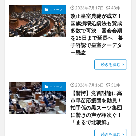
2026年7月17日
43件
ニュース
改正皇室典範が成立！
国旗損壊処罰法も賛成
多数で可決 国会会期
を25日まで延長へ 養
子容認で皇室クーデタ
ー懸念
続きを読む
2026年7月16日
51件
ニュース
【驚愕】党首討論に高
市早苗応援団を動員！
拍手係の黒スーツ集団
に驚きの声が相次ぐ！
「まるで北朝鮮」
続きを読む