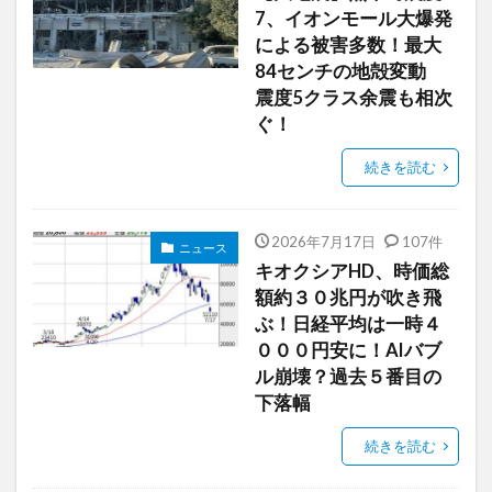
7、イオンモール大爆発
による被害多数！最大
84センチの地殻変動
震度5クラス余震も相次
ぐ！
続きを読む
2026年7月17日
107件
ニュース
キオクシアHD、時価総
額約３０兆円が吹き飛
ぶ！日経平均は一時４
０００円安に！AIバブ
ル崩壊？過去５番目の
下落幅
続きを読む