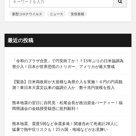
新型コロナウイルス
ニュース
安倍首相
最近の投稿
「令和のプラザ合意」で円安終了か！？15年ぶりの日米協調為
替介入！日本が世界恐慌のトリガー、アメリカが最大警戒
【緊急】日米両政府が大規模な為替介入を実施！６円の円高観
測！東日本大震災以来の協調介入か 数十兆円規模を投入
熊本地震の翌日に自民党・松尾会長が政治資金パーティー！福
岡県議会の金銭授受疑惑に批判殺到！
熊本地震、震度5弱など余震多発！関連含めて死者計28人に
猛暑で熱中症リスクも！25カ国・地域などがお見舞い