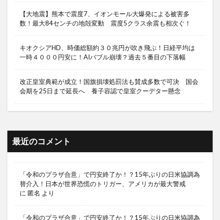
【大地震】熊本で震度7、イオンモール大爆発による被害多
数！最大84センチの地殻変動 震度5クラス余震も相次ぐ！
キオクシアHD、時価総額約３０兆円が吹き飛ぶ！日経平均は
一時４０００円安に！AIバブル崩壊？過去５番目の下落幅
改正皇室典範が成立！国旗損壊処罰法も賛成多数で可決 国会
会期を25日まで延長へ 養子容認で皇室クーデター懸念
最近のコメント
「令和のプラザ合意」で円安終了か！？15年ぶりの日米協調為
替介入！日本が世界恐慌のトリガー、アメリカが最大警戒
に
匿名
より
「令和のプラザ合意」で円安終了か！？15年ぶりの日米協調為