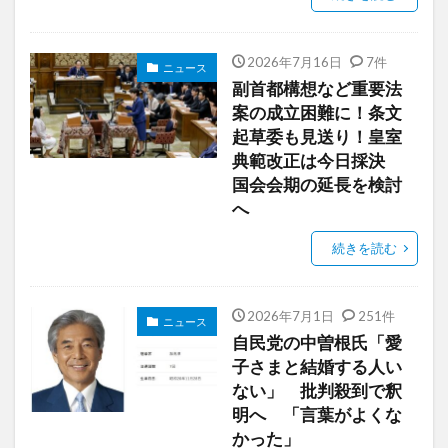
2026年7月16日
7件
ニュース
副首都構想など重要法
案の成立困難に！条文
起草委も見送り！皇室
典範改正は今日採決
国会会期の延長を検討
へ
続きを読む
2026年7月1日
251件
ニュース
自民党の中曽根氏「愛
子さまと結婚する人い
ない」 批判殺到で釈
明へ 「言葉がよくな
かった」