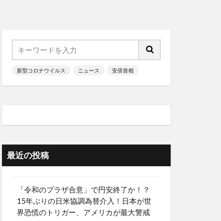
新型コロナウイルス
ニュース
安倍首相
最近の投稿
「令和のプラザ合意」で円安終了か！？
15年ぶりの日米協調為替介入！日本が世
界恐慌のトリガー、アメリカが最大警戒