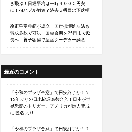
き飛ぶ！日経平均は一時４０００円安
に！AIバブル崩壊？過去５番目の下落幅
改正皇室典範が成立！国旗損壊処罰法も
賛成多数で可決 国会会期を25日まで延
長へ 養子容認で皇室クーデター懸念
最近のコメント
「令和のプラザ合意」で円安終了か！？
15年ぶりの日米協調為替介入！日本が世
界恐慌のトリガー、アメリカが最大警戒
に
匿名
より
「令和のプラザ合意」で円安終了か！？