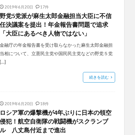
2019年6月20日
17件
野党5党派が麻生太郎金融担当大臣に不信
任決議案を提出！年金報告書問題で追求
「大臣にあるべき人物ではない」
金融庁の年金報告書を受け取らなかった麻生太郎金融担
当相について、立憲民主党や国民民主党などの野党５党
[…]
続きを読む
2019年6月20日
18件
ロシア軍の爆撃機が4年ぶりに日本の領空
侵犯！航空自衛隊の戦闘機がスクランブ
ル 八丈島付近まで進出