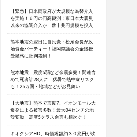
【緊急】日米両政府が大規模な為替介入
を実施！６円の円高観測！東日本大震災
以来の協調介入か 数十兆円規模を投入
熊本地震の翌日に自民党・松尾会長が政
治資金パーティー！福岡県議会の金銭授
受疑惑に批判殺到！
熊本地震、震度5弱など余震多発！関連含
めて死者計28人に 猛暑で熱中症リスク
も！25カ国・地域などがお見舞い
【大地震】熊本で震度7、イオンモール大
爆発による被害多数！最大84センチの地
殻変動 震度5クラス余震も相次ぐ！
キオクシアHD、時価総額約３０兆円が吹