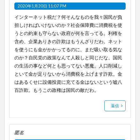
2020年1月20日 11:07 PM
インターネット税だ？何そんなものを我々国民が負
担しければいけないのか？社会保障費に消費税を使
うとの約束も守らない政府が何を言ってる。利権を
含め、企業ありきの詐欺はもうんざりだわ。ネット
を使うにも金がかかってるのに、まだ吸い取る気な
のか？自民党の政策なんて人殺しと同じだな。国民
の生活の事など何とも思ってない悪魔。人口削減し
といて金が足りないから消費税を上げます詐欺。金
はあるくせに設備投資に充てる金はないという嘘八
百詐欺。もうこの政権は国民の敵だわ。
返信
匿名