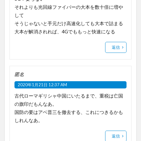
それよりも光回線ファイバーの大本を数十倍に増や
して
そうじゃないと手元だけ高速化しても大本で詰まる
大本が解消されれば、4Gでももっと快速になる
返信
匿名
2020年1月21日 12:37 AM
古代ローマギリシャ中国にいたるまで、重税は亡国
の旗印だもんなあ。
国防の要はアベ晋三を撤去する、これにつきるかも
しれんなあ。
返信