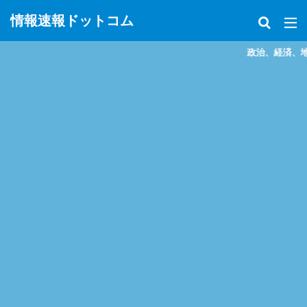
情報速報ドットコム
政治、経済、地震、放射能、災害な