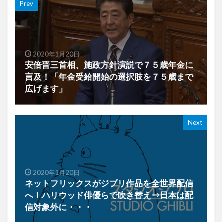
Prev
2020年1月20日
安倍晋三首相、施政方針演説で７５歳年金に
言及！「年金受給開始の選択肢を７５歳まで
広げます」
Next
2020年1月20日
ネットフリックスがジブリ作品を全世界配信
へ！ハリウッド俳優らで吹き替え⇒日本は配
信対象外に・・・