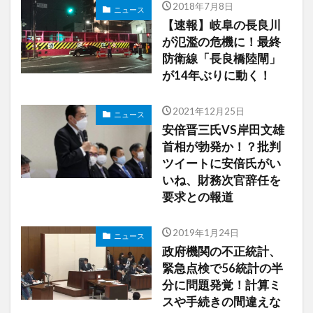
2018年7月8日
ニュース
【速報】岐阜の長良川
が氾濫の危機に！最終
防衛線「長良橋陸閘」
が14年ぶりに動く！
2021年12月25日
ニュース
安倍晋三氏VS岸田文雄
首相が勃発か！？批判
ツイートに安倍氏がい
いね、財務次官辞任を
要求との報道
2019年1月24日
ニュース
政府機関の不正統計、
緊急点検で56統計の半
分に問題発覚！計算ミ
スや手続きの間違えな