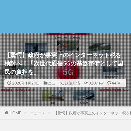
【驚愕】政府が事実上のインターネット税を
検討へ！「次世代通信5Gの基盤整備として国
民の負担を」
2020年1月20日
ニュース
,
政治経済
820view
44件
HOME
ニュース
【驚愕】政府が事実上のインターネット税を