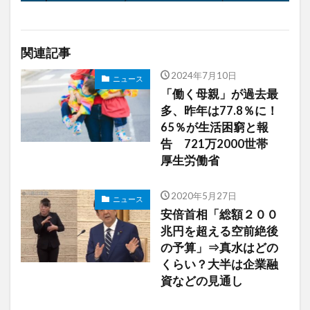
関連記事
2024年7月10日
ニュース
「働く母親」が過去最
多、昨年は77.8％に！
65％が生活困窮と報
告 721万2000世帯
厚生労働省
2020年5月27日
ニュース
安倍首相「総額２００
兆円を超える空前絶後
の予算」⇒真水はどの
くらい？大半は企業融
資などの見通し