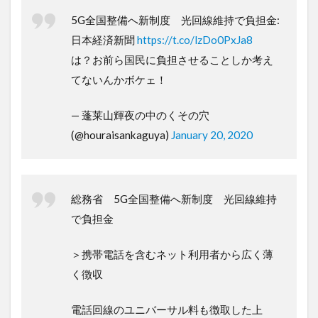
5G全国整備へ新制度 光回線維持で負担金:
日本経済新聞
https://t.co/lzDo0PxJa8
は？お前ら国民に負担させることしか考え
てないんかボケェ！
— 蓬莱山輝夜の中のくその穴
(@houraisankaguya)
January 20, 2020
総務省 5G全国整備へ新制度 光回線維持
で負担金
＞携帯電話を含むネット利用者から広く薄
く徴収
電話回線のユニバーサル料も徴取した上