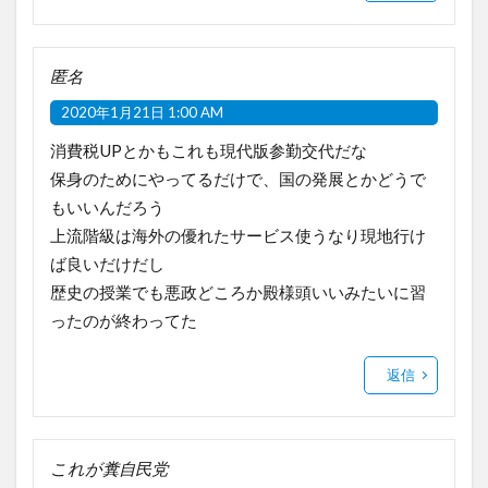
匿名
2020年1月21日 1:00 AM
消費税UPとかもこれも現代版参勤交代だな
保身のためにやってるだけで、国の発展とかどうで
もいいんだろう
上流階級は海外の優れたサービス使うなり現地行け
ば良いだけだし
歴史の授業でも悪政どころか殿様頭いいみたいに習
ったのが終わってた
返信
これが糞自民党