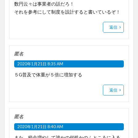
数円云々は事業者の話だろ！
それを参考にして制度を設計すると書いているぞ！
返信
匿名
2020年1月21日 8:35 AM
５G普及で体重が５倍に増加する
返信
匿名
2020年1月21日 8:40 AM
また、税金増やして誰かの何処かのふところに入る