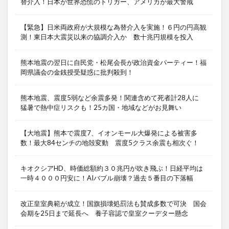
替介入！日本が世界恐慌のトリガー、アメリカが最大警戒
【緊急】日米両政府が大規模な為替介入を実施！６円の円高観
測！東日本大震災以来の協調介入か 数十兆円規模を投入
熊本地震の翌日に自民党・松尾会長が政治資金パーティー！福
岡県議会の金銭授受疑惑に批判殺到！
熊本地震、震度5弱など余震多発！関連含めて死者計28人に
猛暑で熱中症リスクも！25カ国・地域などがお見舞い
【大地震】熊本で震度7、イオンモール大爆発による被害多
数！最大84センチの地殻変動 震度5クラス余震も相次ぐ！
キオクシアHD、時価総額約３０兆円が吹き飛ぶ！日経平均は
一時４０００円安に！AIバブル崩壊？過去５番目の下落幅
改正皇室典範が成立！国旗損壊処罰法も賛成多数で可決 国会
会期を25日まで延長へ 養子容認で皇室クーデター懸念