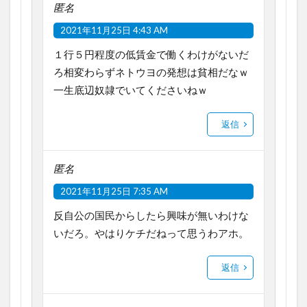
匿名
2021年11月25日 4:43 AM
１行５円程度の低賃金で働くわけがないだ
ろ相変わらずネトウヨの発想は貧相だなｗ
一生底辺奴隷でいてくださいねｗ
返信
匿名
2021年11月25日 7:35 AM
反自公の国民からしたら興味が無いわけな
いだろ。やはりケチだねって思うわアホ。
返信