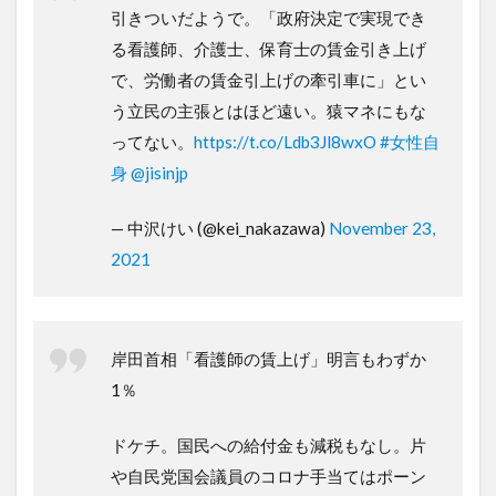
引きついだようで。「政府決定で実現でき
る看護師、介護士、保育士の賃金引き上げ
で、労働者の賃金引上げの牽引車に」とい
う立民の主張とはほど遠い。猿マネにもな
ってない。
https://t.co/Ldb3Jl8wxO
#女性自
身
@jisinjp
— 中沢けい (@kei_nakazawa)
November 23,
2021
岸田首相「看護師の賃上げ」明言もわずか
1％
ドケチ。国民への給付金も減税もなし。片
や自民党国会議員のコロナ手当てはポーン