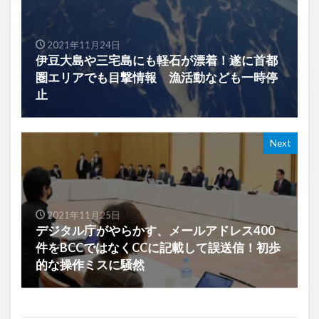
2021年11月24日
伊豆大島や三宅島にも軽石が漂着！遂に首都
圏エリアでも目撃情報 漁活動なども一時停
止
Next
2021年11月25日
デジタル庁がやらかす、メールアドレス400
件をBCCではなくCCに記載して誤送信！初歩
的な操作ミスに騒然