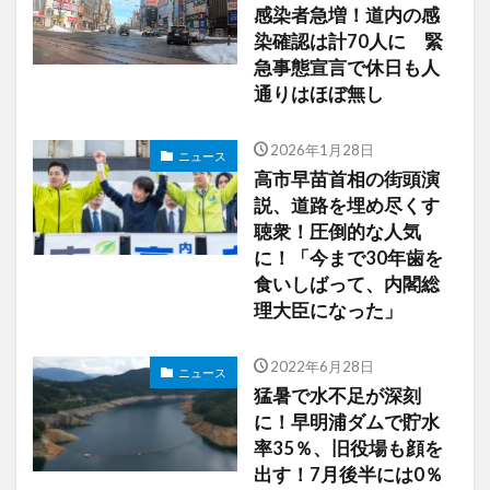
感染者急増！道内の感
染確認は計70人に 緊
急事態宣言で休日も人
通りはほぼ無し
2026年1月28日
ニュース
高市早苗首相の街頭演
説、道路を埋め尽くす
聴衆！圧倒的な人気
に！「今まで30年歯を
食いしばって、内閣総
理大臣になった」
2022年6月28日
ニュース
猛暑で水不足が深刻
に！早明浦ダムで貯水
率35％、旧役場も顔を
出す！7月後半には0％