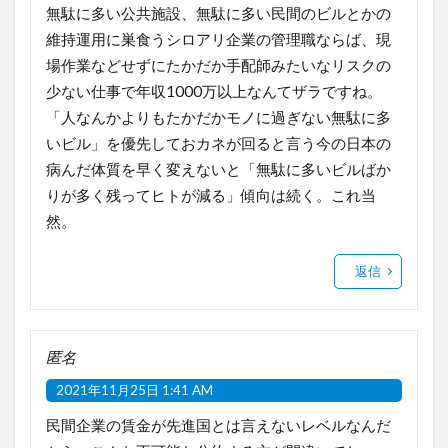
無駄に多い公共施設、無駄に多い民間のビルとかの
維持運用に巣食うシロアリ企業の管理職ならば、現
場作業などせずにたかだか手配師みたいなリスクの
少ない仕事で年収1000万以上なんてザラですね。
「人なんかよりもたかだかモノに過ぎない無駄に多
いビル」を優先しておカネが回ると言う今の日本の
病んだ体質を早く変えないと「無駄に多いビルばか
りが多く残ってヒトが減る」傾向は続く。これ当
然。
返信
匿名
2021年11月25日 1:41 AM
民間企業の賃金が先進国とは言えないレベルなんだ