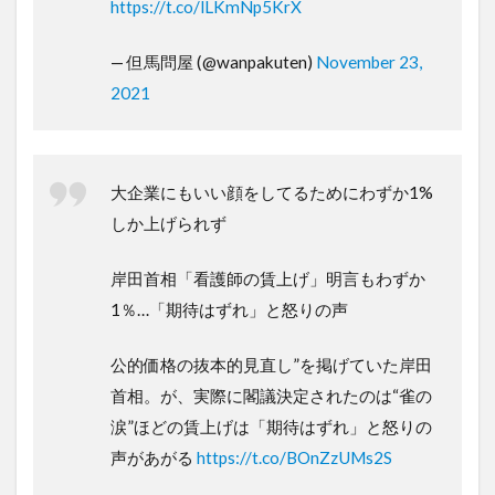
https://t.co/lLKmNp5KrX
— 但馬問屋 (@wanpakuten)
November 23,
2021
大企業にもいい顔をしてるためにわずか1%
しか上げられず
岸田首相「看護師の賃上げ」明言もわずか
1％…「期待はずれ」と怒りの声
公的価格の抜本的見直し”を掲げていた岸田
首相。が、実際に閣議決定されたのは“雀の
涙”ほどの賃上げは「期待はずれ」と怒りの
声があがる
https://t.co/BOnZzUMs2S