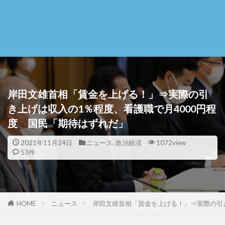
岸田文雄首相「賃金を上げる！」⇒実際の引
き上げは収入の1％程度、看護職で月4000円程
度 国民「期待はずれだ」
2021年11月24日
ニュース
,
政治経済
1072view
53件
HOME
ニュース
岸田文雄首相「賃金を上げる！」⇒実際の引