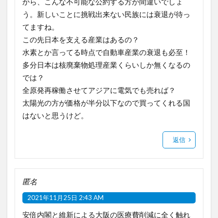
から、こんな不可能な公約する方が間違いでしょ
う。新しいことに挑戦出来ない民族には衰退が待っ
てますね。
この先日本を支える産業はあるの？
水素とか言ってる時点で自動車産業の衰退も必至！
多分日本は核廃棄物処理産業くらいしか無くなるの
では？
全原発再稼働させてアジアに電気でも売れば？
太陽光の方が価格が半分以下なので買ってくれる国
はないと思うけど。
返信
匿名
2021年11月25日 2:43 AM
安倍内閣と維新による大阪の医療費削減に全く触れ