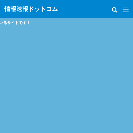
情報速報ドットコム
政