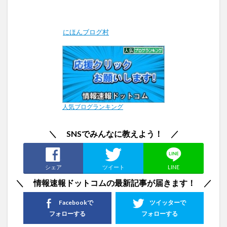
にほんブログ村
人気ブログランキング
＼ SNSでみんなに教えよう！ ／
シェア
ツイート
LINE
＼ 情報速報ドットコムの最新記事が届きます！ ／
Facebookで
ツイッターで
フォローする
フォローする