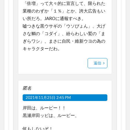
「倍増」って大々的に宣言して、限られた
業種のわずか「１％」とか、誇大広告もい
い所だろ。JAROに通報すべき。
嘘つきな黒ウサギの「ウソぴょん」、大げ
さな鯛の「コダイ」、紛らわしい鷲の「ま
ぎらワシ」、まさに自民・維新ウヨの為の
キャラクターだわ。
返信
匿名
2021年11月25日 2:45 PM
岸田は、ルーピー！！
黒瀬岸田ッピは、ルーピー、
何もしないぞ！