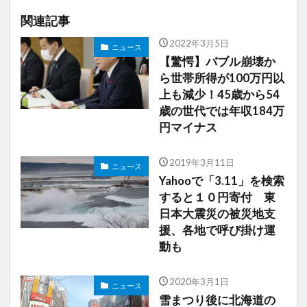
関連記事
2022年3月5日
ニュース
【驚愕】バブル崩壊か
ら世帯所得が100万円以
上も減少！45歳から54
歳の世代では年収184万
円マイナス
2019年3月11日
ニュース
Yahooで「3.11」を検索
すると１０円寄付 東
日本大震災の被災地支
援、各地で呼び掛け運
動も
2020年3月1日
ニュース
雪まつり後に北海道の