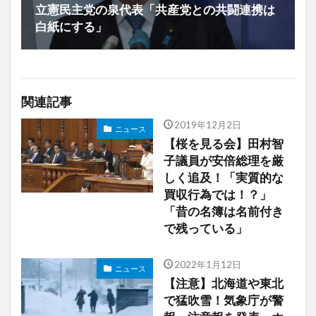
立憲民主党の泉代表「共産党との共闘連携は
白紙にする」
関連記事
2019年12月2日
ニュース
【桜を見る会】田村智
子議員が安倍総理を厳
しく追及！「実質的な
買収行為では！？」
「昔の名簿は名前付き
で残っている」
2022年1月12日
ニュース
【注意】北海道や東北
で猛吹雪！気象庁が警