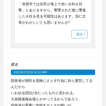
「加賀市では住民が海上で赤い火柱を目
撃」とありますから、撃墜された後に墜落
した火柱を見る可能性はあります。別に文
章がおかしいとも思いませんが?
返信
匿名
2022年2月2日 4:52 AM
防衛省が国民を危険にさらす行為に自ら運営してる
んだから
いわゆる{罰}が当たったものと思われる。
大規模接種会場とかやってるからであろう、
防衛省が悪事に加担するとその報いが