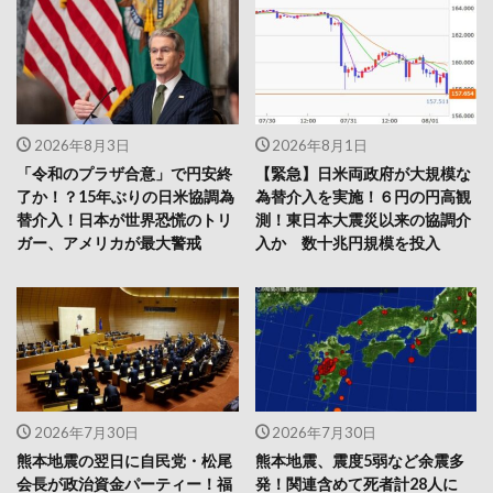
2026年8月3日
2026年8月1日
「令和のプラザ合意」で円安終
【緊急】日米両政府が大規模な
了か！？15年ぶりの日米協調為
為替介入を実施！６円の円高観
替介入！日本が世界恐慌のトリ
測！東日本大震災以来の協調介
ガー、アメリカが最大警戒
入か 数十兆円規模を投入
2026年7月30日
2026年7月30日
熊本地震の翌日に自民党・松尾
熊本地震、震度5弱など余震多
会長が政治資金パーティー！福
発！関連含めて死者計28人に