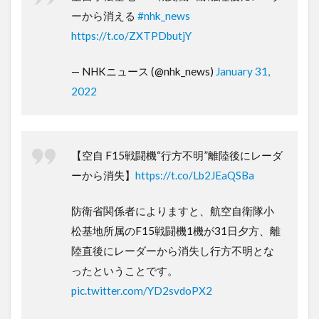
ーから消える
#nhk_news
https://t.co/ZXTPDbutjY
— NHKニュース (@nhk_news)
January 31,
2022
【空自 F15戦闘機“行方不明”離陸後にレーダ
ーから消失】
https://t.co/Lb2JEaQSBa
防衛省関係者によりますと、航空自衛隊小
松基地所属のF15戦闘機1機が31日夕方、離
陸直後にレーダーから消失し行方不明とな
ったということです。
pic.twitter.com/YD2svdoPX2