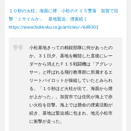
１０秒の火柱、海面に煙 小松のＦ１５墜落 加賀で目
撃「ミサイルか」 基地緊迫、捜索続く
https://www.hokkoku.co.jp/articles/-/648301
小松基地きっての精鋭部隊に何があったの
か。３１日夕、基地を離陸した直後にレー
ダーから消えたＦ１５戦闘機は「アグレッ
サー」と呼ばれる飛行教導群に所属するエ
リートパイロットが操縦していたとみられ
る。「１０秒ほど火柱が出て、海面から煙
が上がった」。加賀市では住民が海上で赤
い火柱を目撃。海上では懸命の捜索活動が
続き、基地は緊迫感に包まれ、地元小松市
に衝撃が走った。