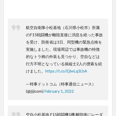
航空自衛隊小松基地（石川県小松市）所属
のF15戦闘機が離陸直後に消息を絶った事故
を受け、防衛省は1日、同型機の緊急点検を
実施しました。現場周辺では事故機の特徴
的なトラ柄の外装も見つかり、空自などは
行方不明となっている操縦士2人の捜索を続
けました。
https://t.co/EjlwLq3LhA
— 時事ドットコム（時事通信ニュース）
(@jijicom)
February 1, 2022
空自小松基地 F15戦闘機1機 離陸後にレーダ