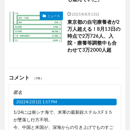
2021年8月13日
ニュース
東京都の自宅療養者が2
万人超える！8月13日の
時点で2万726人、入
院・療養等調整中も合
わせて3万2000人超
コメント
（7件）
匿名
2022年2月1日 1:57 PM
1/24には南シナ海で、米軍の最新鋭ステルスF３５
が墜落し行方不明。
今、中国と米国が、深海からの引き上げでものすご