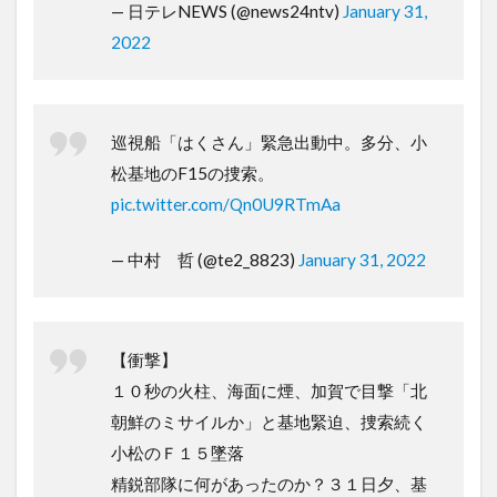
— 日テレNEWS (@news24ntv)
January 31,
2022
巡視船「はくさん」緊急出動中。多分、小
松基地のF15の捜索。
pic.twitter.com/Qn0U9RTmAa
— 中村 哲 (@te2_8823)
January 31, 2022
【衝撃】
１０秒の火柱、海面に煙、加賀で目撃「北
朝鮮のミサイルか」と基地緊迫、捜索続く
小松のＦ１５墜落
精鋭部隊に何があったのか？３１日夕、基