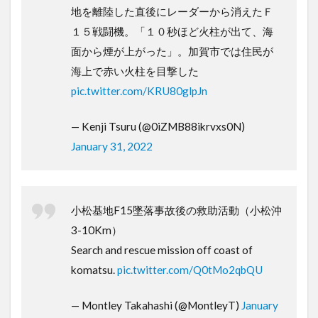
地を離陸した直後にレーダーから消えたＦ
１５戦闘機。「１０秒ほど火柱が出て、海
面から煙が上がった」。加賀市では住民が
海上で赤い火柱を目撃した
pic.twitter.com/KRU80glpJn
— Kenji Tsuru (@0iZMB88ikrvxs0N)
January 31, 2022
小松基地F15墜落事故後の救助活動（小松沖
3-10Km）
Search and rescue mission off coast of
komatsu.
pic.twitter.com/Q0tMo2qbQU
— Montley Takahashi (@MontleyT)
January