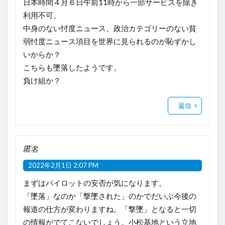
日本時間４月６日午前11時から一部サービスを除き
利用不可。
中身のない忖度ニュース、政治カテゴリーのない貧
弱忖度ニュース項目を世界に見られるのが恥ずかし
いからか？
こちらも墜落したようです。
負け組か？
返信
匿名
2022年2月1日 2:07 PM
まずはパイロットの安否が気になります。
「墜落」なのか「撃墜された」のかでだいぶ今後の
報道の仕方が変わりますね。「撃墜」となると一切
の情報がでてこないでしょう。小松基地という立地