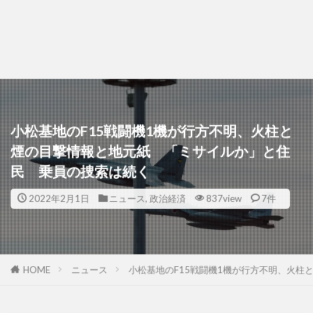
小松基地のF15戦闘機1機が行方不明、火柱と
煙の目撃情報と地元紙 「ミサイルか」と住
民 乗員の捜索は続く
2022年2月1日
ニュース
,
政治経済
837view
7件
HOME
ニュース
小松基地のF15戦闘機1機が行方不明、火