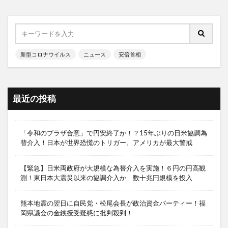
新型コロナウイルス
ニュース
安倍首相
最近の投稿
「令和のプラザ合意」で円安終了か！？15年ぶりの日米協調為
替介入！日本が世界恐慌のトリガー、アメリカが最大警戒
【緊急】日米両政府が大規模な為替介入を実施！６円の円高観
測！東日本大震災以来の協調介入か 数十兆円規模を投入
熊本地震の翌日に自民党・松尾会長が政治資金パーティー！福
岡県議会の金銭授受疑惑に批判殺到！