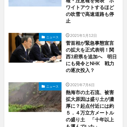
報・注意報を発表 ホ
ワイトアウトするほど
の吹雪で高速道路も停
止
2021年1月12日
ニュース
菅首相が緊急事態宣言
の拡大を正式表明！関
西3府県を追加へ 明日
にも発令とNHK 戦力
の逐次投入？
2021年7月6日
ニュース
熱海市の土石流、被害
拡大原因は盛り土が濃
厚に？起点付近には約
５．４万立方メートル
の盛り土 「十年以上
も運んでいた」