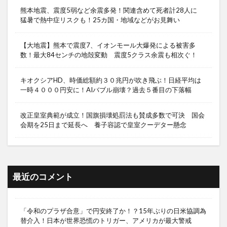
熊本地震、震度5弱など余震多発！関連含めて死者計28人に
猛暑で熱中症リスクも！25カ国・地域などがお見舞い
【大地震】熊本で震度7、イオンモール大爆発による被害多
数！最大84センチの地殻変動 震度5クラス余震も相次ぐ！
キオクシアHD、時価総額約３０兆円が吹き飛ぶ！日経平均は
一時４０００円安に！AIバブル崩壊？過去５番目の下落幅
改正皇室典範が成立！国旗損壊処罰法も賛成多数で可決 国会
会期を25日まで延長へ 養子容認で皇室クーデター懸念
最近のコメント
「令和のプラザ合意」で円安終了か！？15年ぶりの日米協調為
替介入！日本が世界恐慌のトリガー、アメリカが最大警戒