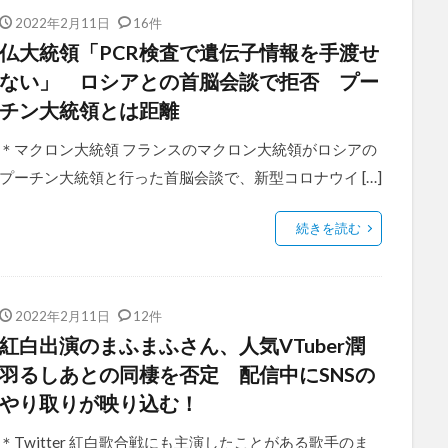
2022年2月11日
16件
仏大統領「PCR検査で遺伝子情報を手渡せ
ない」 ロシアとの首脳会談で拒否 プー
チン大統領とは距離
＊マクロン大統領 フランスのマクロン大統領がロシアの
プーチン大統領と行った首脳会談で、新型コロナウイ […]
続きを読む
2022年2月11日
12件
紅白出演のまふまふさん、人気VTuber潤
羽るしあとの同棲を否定 配信中にSNSの
やり取りが映り込む！
＊Twitter 紅白歌合戦にも主演したことがある歌手のま