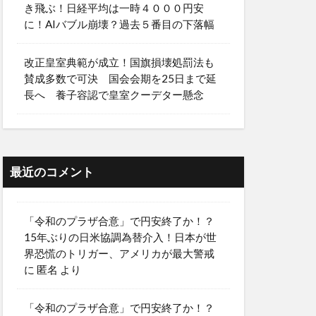
き飛ぶ！日経平均は一時４０００円安
に！AIバブル崩壊？過去５番目の下落幅
改正皇室典範が成立！国旗損壊処罰法も
賛成多数で可決 国会会期を25日まで延
長へ 養子容認で皇室クーデター懸念
最近のコメント
「令和のプラザ合意」で円安終了か！？
15年ぶりの日米協調為替介入！日本が世
界恐慌のトリガー、アメリカが最大警戒
に
匿名
より
「令和のプラザ合意」で円安終了か！？