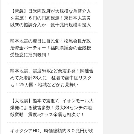
【緊急】日米両政府が大規模な為替介入
を実施！６円の円高観測！東日本大震災
以来の協調介入か 数十兆円規模を投入
熊本地震の翌日に自民党・松尾会長が政
治資金パーティー！福岡県議会の金銭授
受疑惑に批判殺到！
熊本地震、震度5弱など余震多発！関連含
めて死者計28人に 猛暑で熱中症リスク
も！25カ国・地域などがお見舞い
【大地震】熊本で震度7、イオンモール大
爆発による被害多数！最大84センチの地
殻変動 震度5クラス余震も相次ぐ！
キオクシアHD、時価総額約３０兆円が吹