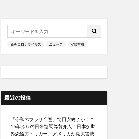
新型コロナウイルス
ニュース
安倍首相
最近の投稿
「令和のプラザ合意」で円安終了か！？
15年ぶりの日米協調為替介入！日本が世
界恐慌のトリガー、アメリカが最大警戒