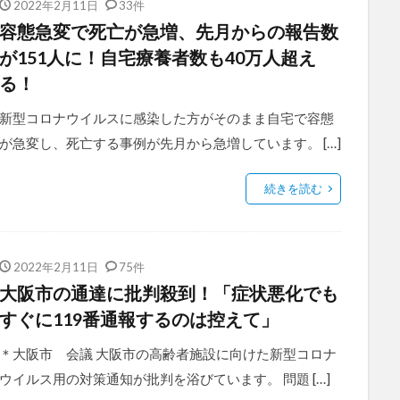
2022年2月11日
33件
容態急変で死亡が急増、先月からの報告数
が151人に！自宅療養者数も40万人超え
る！
新型コロナウイルスに感染した方がそのまま自宅で容態
が急変し、死亡する事例が先月から急増しています。 […]
続きを読む
2022年2月11日
75件
大阪市の通達に批判殺到！「症状悪化でも
すぐに119番通報するのは控えて」
＊大阪市 会議 大阪市の高齢者施設に向けた新型コロナ
ウイルス用の対策通知が批判を浴びています。 問題 […]