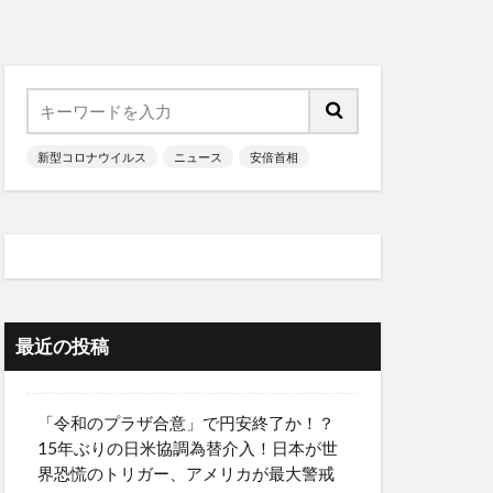
新型コロナウイルス
ニュース
安倍首相
最近の投稿
「令和のプラザ合意」で円安終了か！？
15年ぶりの日米協調為替介入！日本が世
界恐慌のトリガー、アメリカが最大警戒