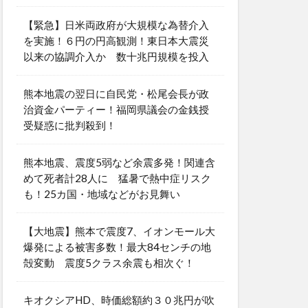
【緊急】日米両政府が大規模な為替介入
を実施！６円の円高観測！東日本大震災
以来の協調介入か 数十兆円規模を投入
熊本地震の翌日に自民党・松尾会長が政
治資金パーティー！福岡県議会の金銭授
受疑惑に批判殺到！
熊本地震、震度5弱など余震多発！関連含
めて死者計28人に 猛暑で熱中症リスク
も！25カ国・地域などがお見舞い
【大地震】熊本で震度7、イオンモール大
爆発による被害多数！最大84センチの地
殻変動 震度5クラス余震も相次ぐ！
キオクシアHD、時価総額約３０兆円が吹