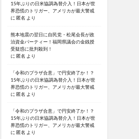
15年ぶりの日米協調為替介入！日本が世
界恐慌のトリガー、アメリカが最大警戒
に
匿名
より
熊本地震の翌日に自民党・松尾会長が政
治資金パーティー！福岡県議会の金銭授
受疑惑に批判殺到！
に
匿名
より
「令和のプラザ合意」で円安終了か！？
15年ぶりの日米協調為替介入！日本が世
界恐慌のトリガー、アメリカが最大警戒
に
匿名
より
「令和のプラザ合意」で円安終了か！？
15年ぶりの日米協調為替介入！日本が世
界恐慌のトリガー、アメリカが最大警戒
に
匿名
より