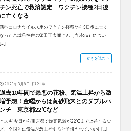
チン死亡で救済認定 ワクチン接種3日後
に亡くなる
新型コロナウイルス用のワクチン接種から3日後に亡く
なった宮城県在住の須田正太郎さん（当時36）につい
[…]
続きを読む
2023年3月8日
21件
過去10年間で最悪の花粉、気温上昇から激
増予想！金曜からは黄砂飛来とのダブルパ
ンチ 東京都22℃など
＊スギ 今日から東京都で最高気温が22℃まで上昇するな
ど、全国的に気温が急上昇すると予想されています […]