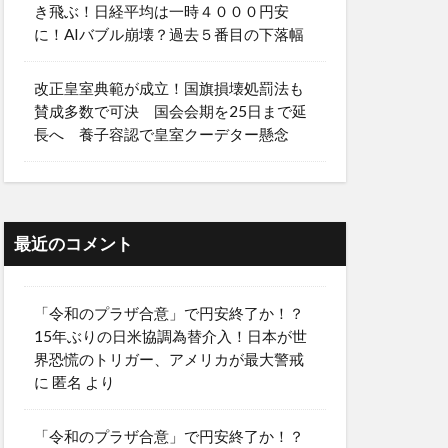
き飛ぶ！日経平均は一時４０００円安
に！AIバブル崩壊？過去５番目の下落幅
改正皇室典範が成立！国旗損壊処罰法も
賛成多数で可決 国会会期を25日まで延
長へ 養子容認で皇室クーデター懸念
最近のコメント
「令和のプラザ合意」で円安終了か！？
15年ぶりの日米協調為替介入！日本が世
界恐慌のトリガー、アメリカが最大警戒
に
匿名
より
「令和のプラザ合意」で円安終了か！？