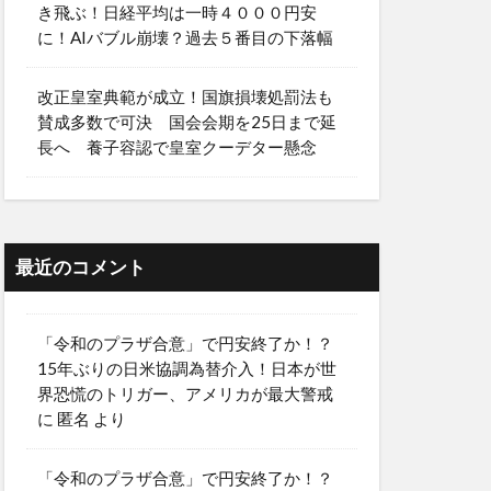
き飛ぶ！日経平均は一時４０００円安
に！AIバブル崩壊？過去５番目の下落幅
改正皇室典範が成立！国旗損壊処罰法も
賛成多数で可決 国会会期を25日まで延
長へ 養子容認で皇室クーデター懸念
最近のコメント
「令和のプラザ合意」で円安終了か！？
15年ぶりの日米協調為替介入！日本が世
界恐慌のトリガー、アメリカが最大警戒
に
匿名
より
「令和のプラザ合意」で円安終了か！？