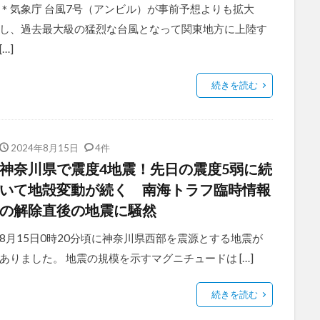
＊気象庁 台風7号（アンビル）が事前予想よりも拡大
し、過去最大級の猛烈な台風となって関東地方に上陸す
[…]
続きを読む
2024年8月15日
4件
神奈川県で震度4地震！先日の震度5弱に続
いて地殻変動が続く 南海トラフ臨時情報
の解除直後の地震に騒然
8月15日0時20分頃に神奈川県西部を震源とする地震が
ありました。 地震の規模を示すマグニチュードは […]
続きを読む