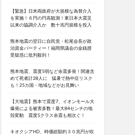
【緊急】日米両政府が大規模な為替介入
を実施！６円の円高観測！東日本大震災
以来の協調介入か 数十兆円規模を投入
熊本地震の翌日に自民党・松尾会長が政
治資金パーティー！福岡県議会の金銭授
受疑惑に批判殺到！
熊本地震、震度5弱など余震多発！関連含
めて死者計28人に 猛暑で熱中症リスク
も！25カ国・地域などがお見舞い
【大地震】熊本で震度7、イオンモール大
爆発による被害多数！最大84センチの地
殻変動 震度5クラス余震も相次ぐ！
キオクシアHD、時価総額約３０兆円が吹