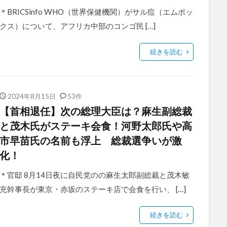
＊BRICSinfo WHO（世界保健機関）がサル痘（エムポッ
クス）について、アフリカ中部のコンゴ民 […]
続きを読む
2024年8月15日
53件
【首相退任】次の総理大臣は？麻生副総裁
と茂木氏がステーキ会食！河野太郎氏や高
市早苗氏の名前も浮上 総裁選争いが激
化！
＊官邸 8月14日夜に自民党のの麻生太郎副総裁と茂木敏
充幹事長が東京・赤坂のステーキ店で会食を行い、 […]
続きを読む