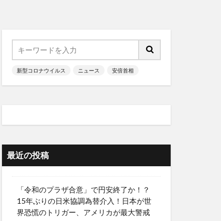
新型コロナウイルス
ニュース
安倍首相
最近の投稿
「令和のプラザ合意」で円安終了か！？
15年ぶりの日米協調為替介入！日本が世
界恐慌のトリガー、アメリカが最大警戒