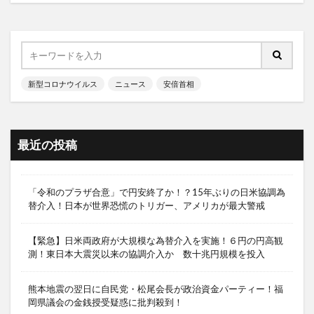
新型コロナウイルス
ニュース
安倍首相
最近の投稿
「令和のプラザ合意」で円安終了か！？15年ぶりの日米協調為
替介入！日本が世界恐慌のトリガー、アメリカが最大警戒
【緊急】日米両政府が大規模な為替介入を実施！６円の円高観
測！東日本大震災以来の協調介入か 数十兆円規模を投入
熊本地震の翌日に自民党・松尾会長が政治資金パーティー！福
岡県議会の金銭授受疑惑に批判殺到！