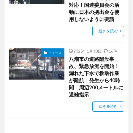
対応！国連委員会の活
動に日本の拠出金を使
用しないように要請
続きを読む
2025年1月30日
16件
ニュース
八潮市の道路陥没事
故、緊急放流を開始！
漏れた下水で救助作業
が難航 発生から40時
間 周辺200メートルに
避難指示
続きを読む