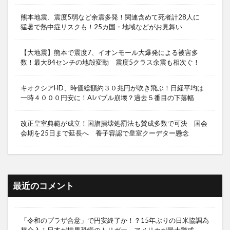
熊本地震、震度5弱など余震多発！関連含めて死者計28人に
猛暑で熱中症リスクも！25カ国・地域などがお見舞い
【大地震】熊本で震度7、イオンモール大爆発による被害多
数！最大84センチの地殻変動 震度5クラス余震も相次ぐ！
キオクシアHD、時価総額約３０兆円が吹き飛ぶ！日経平均は
一時４０００円安に！AIバブル崩壊？過去５番目の下落幅
改正皇室典範が成立！国旗損壊処罰法も賛成多数で可決 国会
会期を25日まで延長へ 養子容認で皇室クーデター懸念
最近のコメント
「令和のプラザ合意」で円安終了か！？15年ぶりの日米協調為