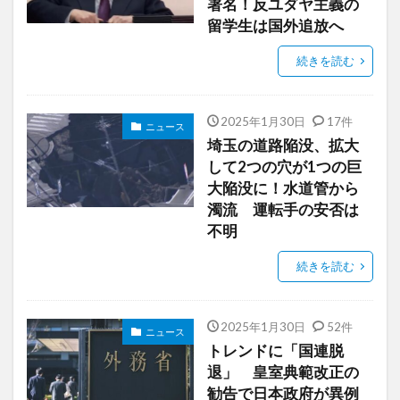
署名！反ユダヤ主義の
留学生は国外追放へ
続きを読む
2025年1月30日
17件
ニュース
埼玉の道路陥没、拡大
して2つの穴が1つの巨
大陥没に！水道管から
濁流 運転手の安否は
不明
続きを読む
2025年1月30日
52件
ニュース
トレンドに「国連脱
退」 皇室典範改正の
勧告で日本政府が異例