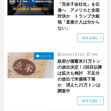
「完全子会社化」を伝
達へ アメリカと全面
対決か トランプ大統
領「直接介入は分から
ない」
続きを読む
2025年2月14日
70件
ニュース
政府が備蓄米21万トン
の放出決定！2回目以降
は拡大も検討 不足分
の放出で米価格下落
か 消えた21万トンは
調査中
続きを読む