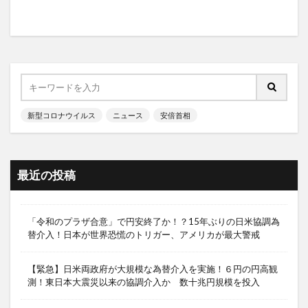
新型コロナウイルス
ニュース
安倍首相
最近の投稿
「令和のプラザ合意」で円安終了か！？15年ぶりの日米協調為
替介入！日本が世界恐慌のトリガー、アメリカが最大警戒
【緊急】日米両政府が大規模な為替介入を実施！６円の円高観
測！東日本大震災以来の協調介入か 数十兆円規模を投入