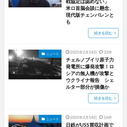
戦協定は認めない」
米ロ首脳会談に懸念、
現代版チェンバレンと
も
続きを読む
2025年2月14日
32件
ニュース
チェルノブイリ原子力
発電所に爆発攻撃！ロ
シアの無人機が攻撃と
ウクライナ報告 シェ
ルター部分が損傷か
続きを読む
2025年2月14日
16件
ニュース
日鉄がUSS買収計画で