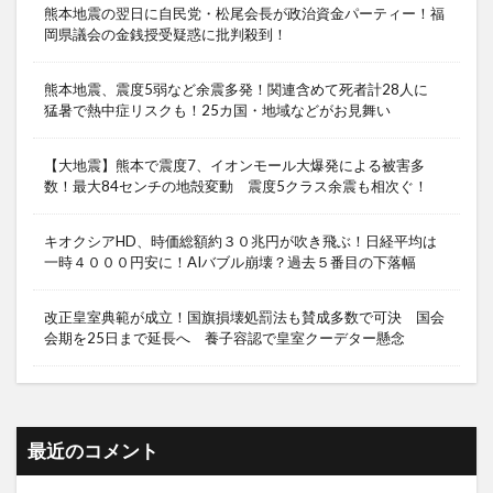
熊本地震の翌日に自民党・松尾会長が政治資金パーティー！福
岡県議会の金銭授受疑惑に批判殺到！
熊本地震、震度5弱など余震多発！関連含めて死者計28人に
猛暑で熱中症リスクも！25カ国・地域などがお見舞い
【大地震】熊本で震度7、イオンモール大爆発による被害多
数！最大84センチの地殻変動 震度5クラス余震も相次ぐ！
キオクシアHD、時価総額約３０兆円が吹き飛ぶ！日経平均は
一時４０００円安に！AIバブル崩壊？過去５番目の下落幅
改正皇室典範が成立！国旗損壊処罰法も賛成多数で可決 国会
会期を25日まで延長へ 養子容認で皇室クーデター懸念
最近のコメント