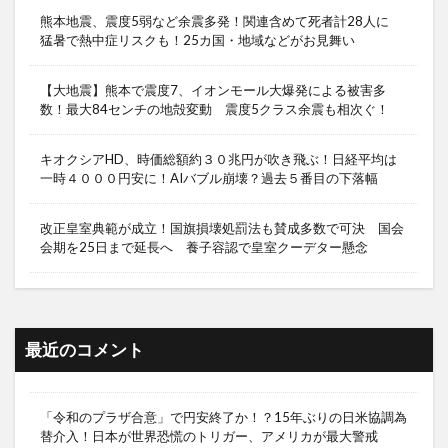
熊本地震、震度5弱など余震多発！関連含めて死者計28人に
猛暑で熱中症リスクも！25カ国・地域などがお見舞い
【大地震】熊本で震度7、イオンモール大爆発による被害多
数！最大84センチの地殻変動 震度5クラス余震も相次ぐ！
キオクシアHD、時価総額約３０兆円が吹き飛ぶ！日経平均は
一時４０００円安に！AIバブル崩壊？過去５番目の下落幅
改正皇室典範が成立！国旗損壊処罰法も賛成多数で可決 国会
会期を25日まで延長へ 養子容認で皇室クーデター懸念
最近のコメント
「令和のプラザ合意」で円安終了か！？15年ぶりの日米協調為
替介入！日本が世界恐慌のトリガー、アメリカが最大警戒