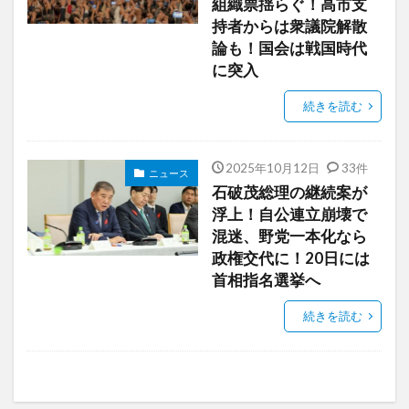
組織票揺らぐ！高市支
持者からは衆議院解散
論も！国会は戦国時代
に突入
続きを読む
2025年10月12日
33件
ニュース
石破茂総理の継続案が
浮上！自公連立崩壊で
混迷、野党一本化なら
政権交代に！20日には
首相指名選挙へ
続きを読む