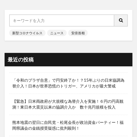
新型コロナウイルス
ニュース
安倍首相
最近の投稿
「令和のプラザ合意」で円安終了か！？15年ぶりの日米協調為
替介入！日本が世界恐慌のトリガー、アメリカが最大警戒
【緊急】日米両政府が大規模な為替介入を実施！６円の円高観
測！東日本大震災以来の協調介入か 数十兆円規模を投入
熊本地震の翌日に自民党・松尾会長が政治資金パーティー！福
岡県議会の金銭授受疑惑に批判殺到！