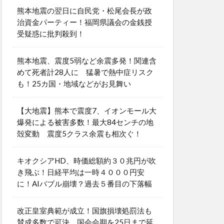
熊本地震の翌日に自民党・松尾会長が政
治資金パーティー！福岡県議会の金銭授
受疑惑に批判殺到！
熊本地震、震度5弱など余震多発！関連含
めて死者計28人に 猛暑で熱中症リスク
も！25カ国・地域などがお見舞い
【大地震】熊本で震度7、イオンモール大
爆発による被害多数！最大84センチの地
殻変動 震度5クラス余震も相次ぐ！
キオクシアHD、時価総額約３０兆円が吹
き飛ぶ！日経平均は一時４０００円安
に！AIバブル崩壊？過去５番目の下落幅
改正皇室典範が成立！国旗損壊処罰法も
賛成多数で可決 国会会期を25日まで延