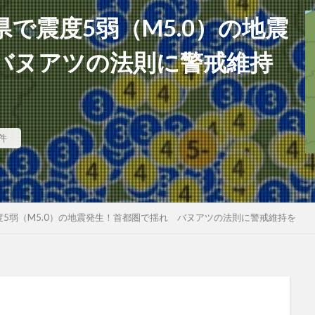
で震度5弱（M5.0）の地震
バヌアツの法則に警戒維持
件
5弱（M5.0）の地震発生！首都圏で揺れ バヌアツの法則に警戒維持を