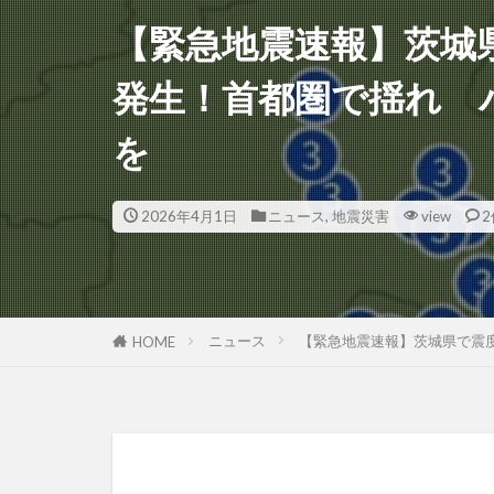
【緊急地震速報】茨城県
発生！首都圏で揺れ 
を
2026年4月1日
ニュース
,
地震災害
view
2
ニュース
【緊急地震速報】茨城県で震度
HOME