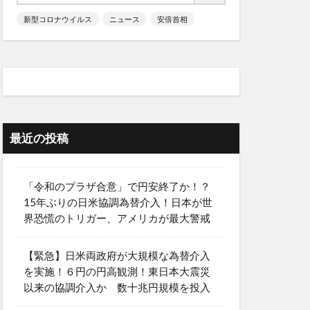
新型コロナウイルス
ニュース
安倍首相
最近の投稿
「令和のプラザ合意」で円安終了か！？
15年ぶりの日米協調為替介入！日本が世
界恐慌のトリガー、アメリカが最大警戒
【緊急】日米両政府が大規模な為替介入
を実施！６円の円高観測！東日本大震災
以来の協調介入か 数十兆円規模を投入