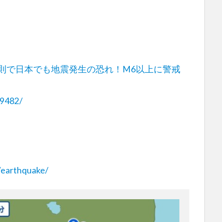
法則で日本でも地震発生の恐れ！M6以上に警戒
79482/
/earthquake/