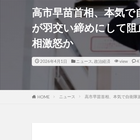
高市早苗首相、本気で
が羽交い締めにして阻
相激怒か
2026年4月1日
ニュース
,
政治経済
view
4
ニュース
高市早苗首相、本気で自衛隊
HOME