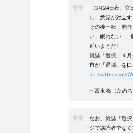
〈3月24日夜、
し、意見が対立す
その後一転、弱音
い、眠れない…。
近いようだ〉
雑誌「選択」４月
市が『退陣』を口
pic.twitter.com/
— 冨永 格（たぬちん）
なお、雑誌『選択
ジで講読者でなく