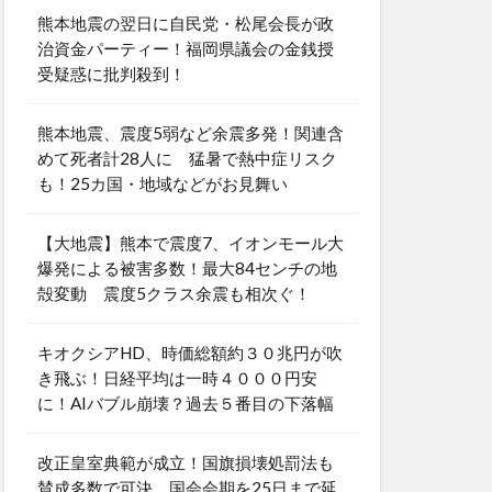
熊本地震の翌日に自民党・松尾会長が政
治資金パーティー！福岡県議会の金銭授
受疑惑に批判殺到！
熊本地震、震度5弱など余震多発！関連含
めて死者計28人に 猛暑で熱中症リスク
も！25カ国・地域などがお見舞い
【大地震】熊本で震度7、イオンモール大
爆発による被害多数！最大84センチの地
殻変動 震度5クラス余震も相次ぐ！
キオクシアHD、時価総額約３０兆円が吹
き飛ぶ！日経平均は一時４０００円安
に！AIバブル崩壊？過去５番目の下落幅
改正皇室典範が成立！国旗損壊処罰法も
賛成多数で可決 国会会期を25日まで延