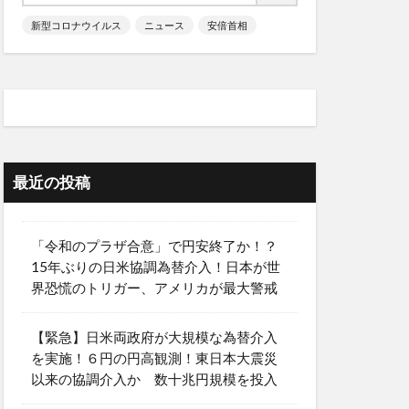
新型コロナウイルス
ニュース
安倍首相
最近の投稿
「令和のプラザ合意」で円安終了か！？
15年ぶりの日米協調為替介入！日本が世
界恐慌のトリガー、アメリカが最大警戒
【緊急】日米両政府が大規模な為替介入
を実施！６円の円高観測！東日本大震災
以来の協調介入か 数十兆円規模を投入