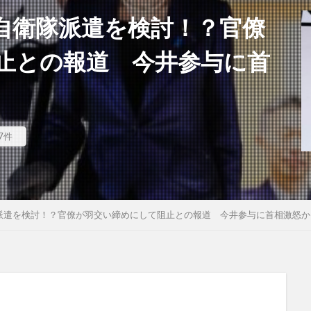
自衛隊派遣を検討！？官僚
止との報道 今井参与に首
7件
派遣を検討！？官僚が羽交い締めにして阻止との報道 今井参与に首相激怒か