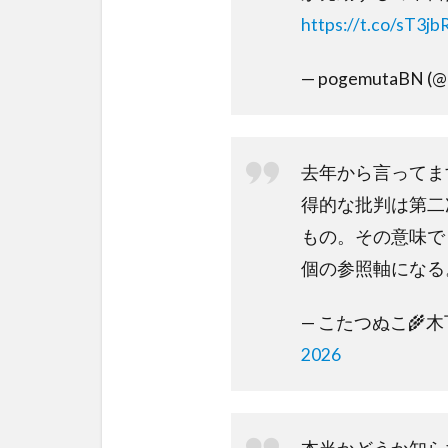
https://t.co/sT3j
— pogemutaBN (
去年から言ってま
得的な批判は第二
もの。その意味で
個の参照軸になる
— こたつぬこ🌾木下ち
2026