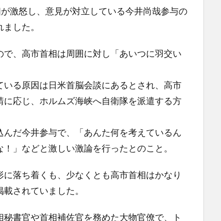
相が激怒し、意見が対立している今井尚哉参与の
れました。
ので、高市首相は周囲に対し「あいつに羽交い
。
ている原因は日米首脳会談にあるとされ、高市
請に応じ、ホルムズ海峡へ自衛隊を派遣する方
。
込んだ今井参与で、「あんた何を考えているん
な！」などと激しい激論を行ったとのこと。
形に落ち着くも、少なくとも高市首相はかなり
掲載されていました。
相秘書官や首相補佐官を務めた大物官僚で、ト