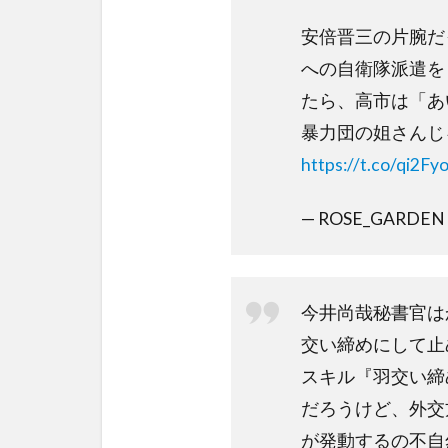
安倍晋三の片腕だ
への自衛隊派遣を
たら、高市は「あ
暴力団の姐さんじ
https://t.co/qi2F
— ROSE_GARDEN 
今井尚哉秘書官は
交い締めにして止
スキル『羽交い締
だろうけど、外交
が発動するの不自