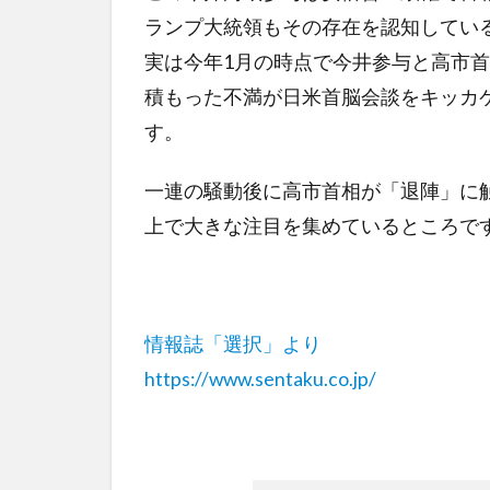
ランプ大統領もその存在を認知してい
実は今年1月の時点で今井参与と高市
積もった不満が日米首脳会談をキッカ
す。
一連の騒動後に高市首相が「退陣」に
上で大きな注目を集めているところで
情報誌「選択」より
https://www.sentaku.co.jp/