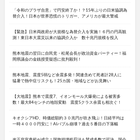
「令和のプラザ合意」で円安終了か！？15年ぶりの日米協調為
替介入！日本が世界恐慌のトリガー、アメリカが最大警戒
【緊急】日米両政府が大規模な為替介入を実施！６円の円高観
測！東日本大震災以来の協調介入か 数十兆円規模を投入
熊本地震の翌日に自民党・松尾会長が政治資金パーティー！福
岡県議会の金銭授受疑惑に批判殺到！
熊本地震、震度5弱など余震多発！関連含めて死者計28人に
猛暑で熱中症リスクも！25カ国・地域などがお見舞い
【大地震】熊本で震度7、イオンモール大爆発による被害多
数！最大84センチの地殻変動 震度5クラス余震も相次ぐ！
キオクシアHD、時価総額約３０兆円が吹き飛ぶ！日経平均は
一時４０００円安に！AIバブル崩壊？過去５番目の下落幅
改正皇室典範が成立！国旗損壊処罰法も賛成多数で可決 国会