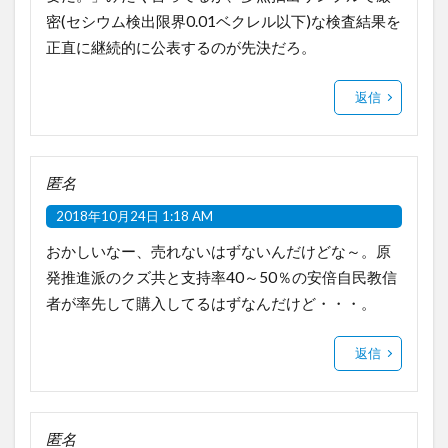
密(セシウム検出限界0.01ベクレル以下)な検査結果を
正直に継続的に公表するのが先決だろ。
返信
匿名
2018年10月24日 1:18 AM
おかしいなー、売れないはずないんだけどな～。原
発推進派のクズ共と支持率40～50％の安倍自民教信
者が率先して購入してるはずなんだけど・・・。
返信
匿名