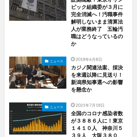
ピック組織委が３月に
完全消滅へ！汚職事件
解明しないまま清算法
人が業務終了 五輪汚
職はどうなっているの
か
2018年6月8日
ニュース
カジノ関連法案、採決
を来週以降に見送り！
新潟県知事選への影響
を懸念か
2021年7月18日
ニュース
全国のコロナ感染者数
が３８８６人に！東京
１４１０人 神奈川５
３９人 大阪３８０