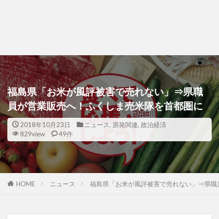
福島県「お米が風評被害で売れない」⇒県職
員が営業販売へ！ふくしま売米隊を首都圏に
2018年10月23日
ニュース
,
原発関連
,
政治経済
829view
49件
HOME
ニュース
福島県「お米が風評被害で売れない」⇒県職