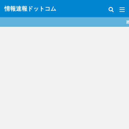
情報速報ドットコム
政治、経済、地震、放