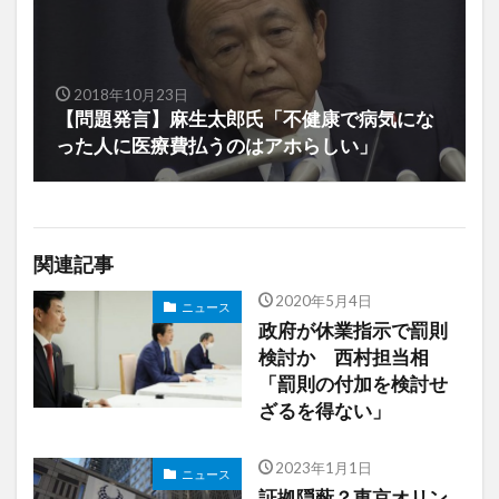
2018年10月23日
【問題発言】麻生太郎氏「不健康で病気にな
った人に医療費払うのはアホらしい」
関連記事
2020年5月4日
ニュース
政府が休業指示で罰則
検討か 西村担当相
「罰則の付加を検討せ
ざるを得ない」
2023年1月1日
ニュース
証拠隠蔽？東京オリン