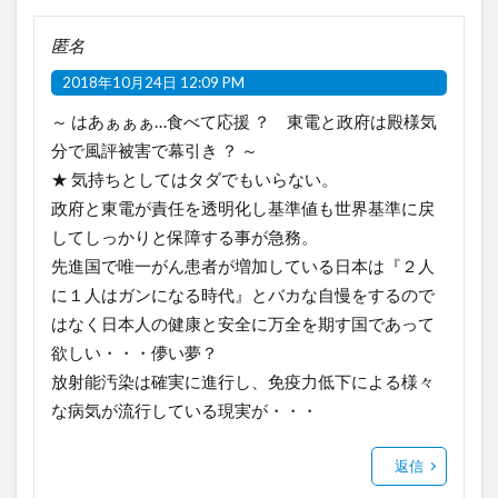
匿名
2018年10月24日 12:09 PM
～ はあぁぁぁ…食べて応援 ？ 東電と政府は殿様気
分で風評被害で幕引き ？ ～
★ 気持ちとしてはタダでもいらない。
政府と東電が責任を透明化し基準値も世界基準に戻
してしっかりと保障する事が急務。
先進国で唯一がん患者が増加している日本は『２人
に１人はガンになる時代』とバカな自慢をするので
はなく日本人の健康と安全に万全を期す国であって
欲しい・・・儚い夢？
放射能汚染は確実に進行し、免疫力低下による様々
な病気が流行している現実が・・・
返信