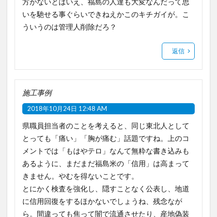
方がないとはいえ、福島の人達も大変なんだって思
いを馳せる事ぐらいできねえかこのキチガイが。こ
ういうのは管理人削除だろ？
返信
施工事例
2018年10月24日 12:48 AM
県職員担当者のことを考えると、同じ東北人として
とっても「痛い」「胸が痛む」話題ですね。上のコ
メントでは「もはやテロ」なんて無粋な書き込みも
あるように、まだまだ福島米の「信用」は高まって
きません。やむを得ないことです。
とにかく検査を強化し、隠すことなく公表し、地道
に信用回復をするほかないでしょうね、残念なが
ら。間違っても焦って闇で流通させたり、産地偽装