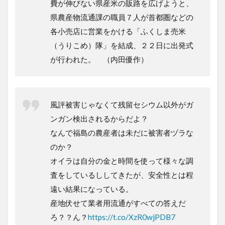
費が伸びない県産米の販路を広げようと、
県農産物流通課の職員７人が首都圏などの
各小売店に営業をかける「ふくしま売米
（うりこめ）隊」を結成、２２日に出発式
が行われた。 （内田優作）
風評被害じゃなくて残留セシウム以外がガ
ンガン検出されるからだよ？
なんで福島の農産者は未だに被害者ヅラな
のか？
オイラは自分の金と時間を使って様々な調
査をしているししてきたが、安全性とは程
遠い結果になっている。
産地伏せて業者用流通がすべての答えだ
ろ？？ん？
https://t.co/XzR0wjPDB7