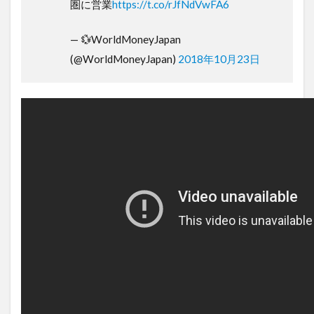
圏に営業
https://t.co/rJfNdVwFA6
— 💱WorldMoneyJapan
(@WorldMoneyJapan)
2018年10月23日