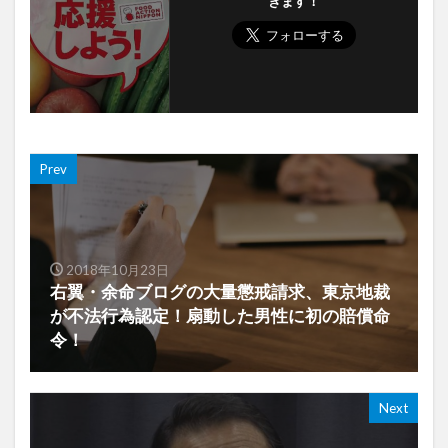
きます！
Prev
2018年10月23日
右翼・余命ブログの大量懲戒請求、東京地裁
が不法行為認定！扇動した男性に初の賠償命
令！
Next