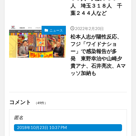
人 埼玉３１８人 千
葉２４４人など
2022年2月20日
ニュース
松本人志が陽性反応、
フジ「ワイドナショ
ー」で感染報告が多
発 東野幸治や山崎夕
貴アナ、石井亮次、Aマ
ッソ加納も
コメント
（49件）
匿名
2018年10月23日 10:37 PM