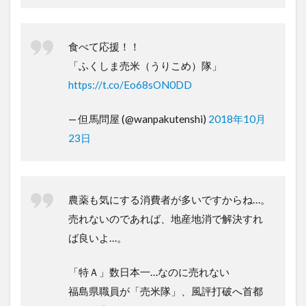
食べて応援！！
「ふくしま売米（うりこめ）隊」
https://t.co/Eo68sON0DD
— 但馬問屋 (@wanpakutenshi)
2018年10月
23日
農薬も気にする消費者が多いですからね…。
売れないのであれば、地産地消で解決すれ
ば良いよ…。
「特Ａ」数日本一…なのに売れない
福島県職員が「売米隊」、風評打破へ首都