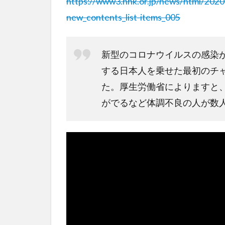
https://www3.nhk.or.jp/news/html/20
new_contents_list-items_005
新型のコロナウイルスの感染
する日本人を乗せた最初のチャ
た。厚生労働省によりますと
がでるなど体調不良の人が数