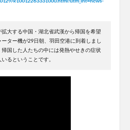
200129/k10012263331000.html?utm_int=news-
が拡大する中国・湖北省武漢から帰国を希望
ーター機が29日朝、羽田空港に到着しまし
、帰国した人たちの中には発熱やせきの症状
人いるということです。