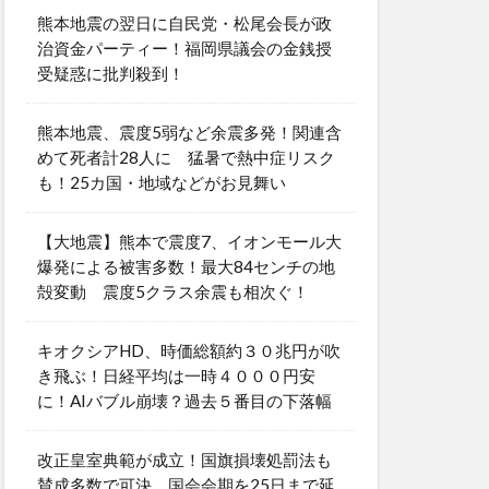
熊本地震の翌日に自民党・松尾会長が政
治資金パーティー！福岡県議会の金銭授
受疑惑に批判殺到！
熊本地震、震度5弱など余震多発！関連含
めて死者計28人に 猛暑で熱中症リスク
も！25カ国・地域などがお見舞い
【大地震】熊本で震度7、イオンモール大
爆発による被害多数！最大84センチの地
殻変動 震度5クラス余震も相次ぐ！
キオクシアHD、時価総額約３０兆円が吹
き飛ぶ！日経平均は一時４０００円安
に！AIバブル崩壊？過去５番目の下落幅
改正皇室典範が成立！国旗損壊処罰法も
賛成多数で可決 国会会期を25日まで延