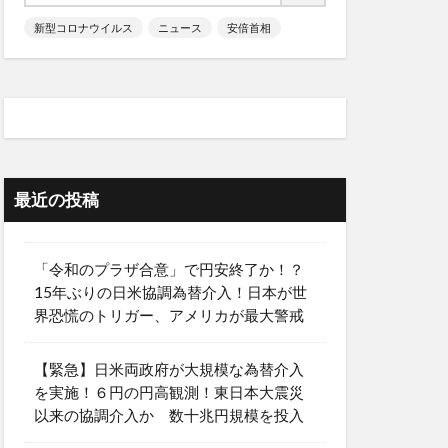
新型コロナウイルス
ニュース
安倍首相
最近の投稿
「令和のプラザ合意」で円安終了か！？
15年ぶりの日米協調為替介入！日本が世
界恐慌のトリガー、アメリカが最大警戒
【緊急】日米両政府が大規模な為替介入
を実施！６円の円高観測！東日本大震災
以来の協調介入か 数十兆円規模を投入