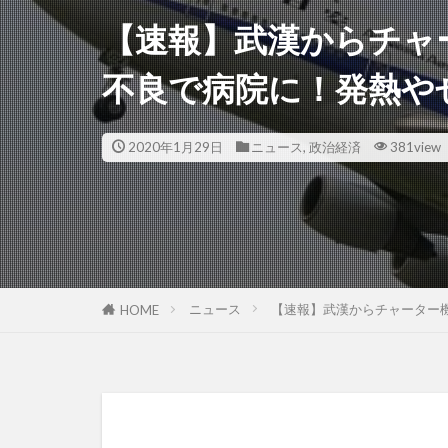
【速報】武漢からチャ
不良で病院に！発熱や
2020年1月29日
ニュース
,
政治経済
381view
ニュース
【速報】武漢からチャーター
HOME