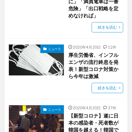
に」「満員電車は一番
危険」「出口戦略を定
めなければ」
続きを読む
2020年4月20日
12件
ニュース
厚生労働省、インフル
エンザの流行終息を発
表！新型コロナ対策か
ら今年は激減
続きを読む
2020年4月20日
37件
ニュース
【新型コロナ】遂に日
本の感染者・死者数が
韓国を越える！韓国で