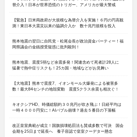
替介入！日本が世界恐慌のトリガー、アメリカが最大警戒
【緊急】日米両政府が大規模な為替介入を実施！６円の円高観
測！東日本大震災以来の協調介入か 数十兆円規模を投入
熊本地震の翌日に自民党・松尾会長が政治資金パーティー！福
岡県議会の金銭授受疑惑に批判殺到！
熊本地震、震度5弱など余震多発！関連含めて死者計28人に
猛暑で熱中症リスクも！25カ国・地域などがお見舞い
【大地震】熊本で震度7、イオンモール大爆発による被害多
数！最大84センチの地殻変動 震度5クラス余震も相次ぐ！
キオクシアHD、時価総額約３０兆円が吹き飛ぶ！日経平均は
一時４０００円安に！AIバブル崩壊？過去５番目の下落幅
改正皇室典範が成立！国旗損壊処罰法も賛成多数で可決 国会
会期を25日まで延長へ 養子容認で皇室クーデター懸念