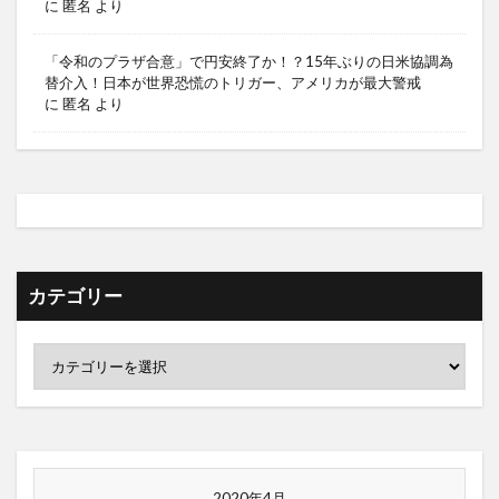
に
匿名
より
「令和のプラザ合意」で円安終了か！？15年ぶりの日米協調為
替介入！日本が世界恐慌のトリガー、アメリカが最大警戒
に
匿名
より
カテゴリー
2020年4月