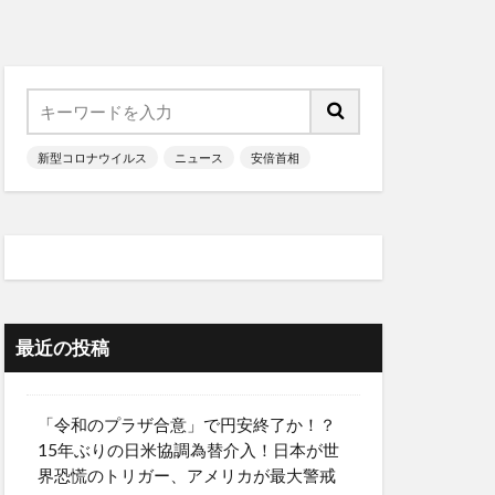
新型コロナウイルス
ニュース
安倍首相
最近の投稿
「令和のプラザ合意」で円安終了か！？
15年ぶりの日米協調為替介入！日本が世
界恐慌のトリガー、アメリカが最大警戒