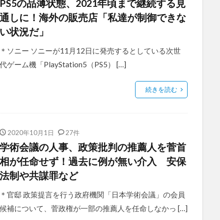
PS5の品薄状態、2021年頃まで継続する見
通しに！海外の販売店「私達が制御できな
い状況だ」
＊ソニー ソニーが11月12日に発売するとしている次世
代ゲーム機「PlayStation5（PS5） […]
続きを読む
2020年10月1日
27件
学術会議の人事、政策批判の推薦人を菅首
相が任命せず！過去に例が無い介入 安保
法制や共謀罪など
＊官邸 政策提言を行う政府機関「日本学術会議」の会員
候補について、菅政権が一部の推薦人を任命しなかっ […]