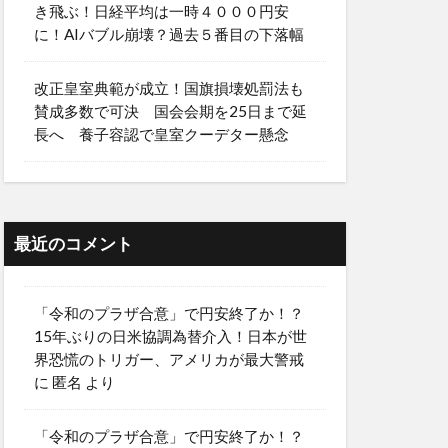
き飛ぶ！日経平均は一時４０００円安
に！AIバブル崩壊？過去５番目の下落幅
改正皇室典範が成立！国旗損壊処罰法も
賛成多数で可決 国会会期を25日まで延
長へ 養子容認で皇室クーデター懸念
最近のコメント
「令和のプラザ合意」で円安終了か！？
15年ぶりの日米協調為替介入！日本が世
界恐慌のトリガー、アメリカが最大警戒
に
匿名
より
「令和のプラザ合意」で円安終了か！？