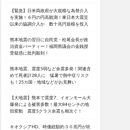
【緊急】日米両政府が大規模な為替介入
を実施！６円の円高観測！東日本大震災
以来の協調介入か 数十兆円規模を投入
熊本地震の翌日に自民党・松尾会長が政
治資金パーティー！福岡県議会の金銭授
受疑惑に批判殺到！
熊本地震、震度5弱など余震多発！関連含
めて死者計28人に 猛暑で熱中症リスク
も！25カ国・地域などがお見舞い
【大地震】熊本で震度7、イオンモール大
爆発による被害多数！最大84センチの地
殻変動 震度5クラス余震も相次ぐ！
キオクシアHD、時価総額約３０兆円が吹