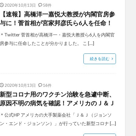
2020年10月13日
58件
【速報】高橋洋一嘉悦大教授が内閣官房参
与に！菅首相が宮家邦彦氏ら6人を任命！
＊Twitter 菅首相が高橋洋一・嘉悦大教授ら6人を内閣官
房参与に任命したことが分かりました。 こ […]
続きを読む
2020年10月13日
16件
新型コロナ用のワクチン治験を急遽中断、
原因不明の病気を確認！アメリカのＪ＆Ｊ
＊公式HP アメリカの大手製薬会社「Ｊ＆Ｊ（ジョンソ
ン・エンド・ジョンソン）」が行っていた新型コロナ […]