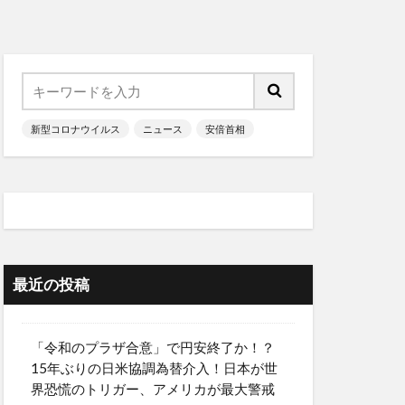
新型コロナウイルス
ニュース
安倍首相
最近の投稿
「令和のプラザ合意」で円安終了か！？
15年ぶりの日米協調為替介入！日本が世
界恐慌のトリガー、アメリカが最大警戒