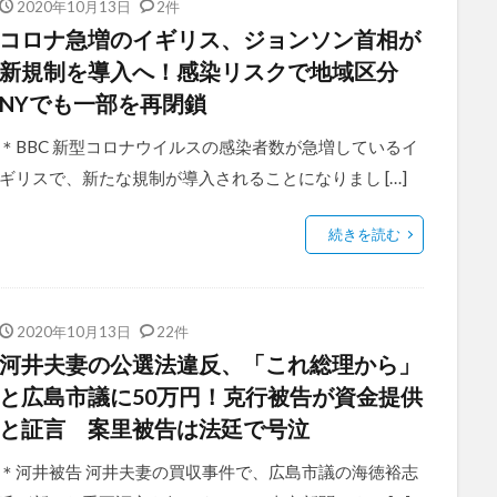
2020年10月13日
2件
コロナ急増のイギリス、ジョンソン首相が
新規制を導入へ！感染リスクで地域区分
NYでも一部を再閉鎖
＊BBC 新型コロナウイルスの感染者数が急増しているイ
ギリスで、新たな規制が導入されることになりまし […]
続きを読む
2020年10月13日
22件
河井夫妻の公選法違反、「これ総理から」
と広島市議に50万円！克行被告が資金提供
と証言 案里被告は法廷で号泣
＊河井被告 河井夫妻の買収事件で、広島市議の海徳裕志