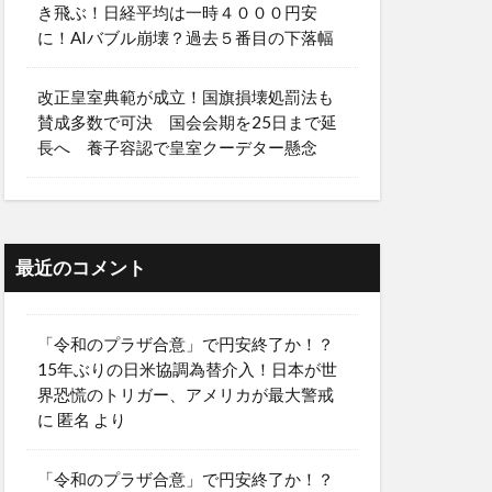
き飛ぶ！日経平均は一時４０００円安
に！AIバブル崩壊？過去５番目の下落幅
改正皇室典範が成立！国旗損壊処罰法も
賛成多数で可決 国会会期を25日まで延
長へ 養子容認で皇室クーデター懸念
最近のコメント
「令和のプラザ合意」で円安終了か！？
15年ぶりの日米協調為替介入！日本が世
界恐慌のトリガー、アメリカが最大警戒
に
匿名
より
「令和のプラザ合意」で円安終了か！？