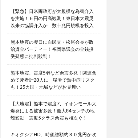
【緊急】日米両政府が大規模な為替介入
を実施！６円の円高観測！東日本大震災
以来の協調介入か 数十兆円規模を投入
熊本地震の翌日に自民党・松尾会長が政
治資金パーティー！福岡県議会の金銭授
受疑惑に批判殺到！
熊本地震、震度5弱など余震多発！関連含
めて死者計28人に 猛暑で熱中症リスク
も！25カ国・地域などがお見舞い
【大地震】熊本で震度7、イオンモール大
爆発による被害多数！最大84センチの地
殻変動 震度5クラス余震も相次ぐ！
キオクシアHD、時価総額約３０兆円が吹