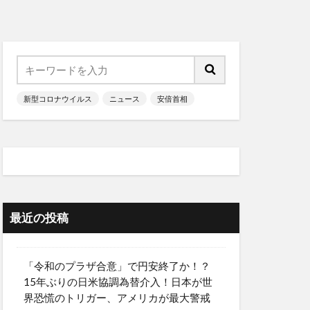
新型コロナウイルス
ニュース
安倍首相
最近の投稿
「令和のプラザ合意」で円安終了か！？
15年ぶりの日米協調為替介入！日本が世
界恐慌のトリガー、アメリカが最大警戒