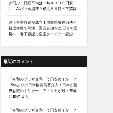
き飛ぶ！日経平均は一時４０００円安
に！AIバブル崩壊？過去５番目の下落幅
改正皇室典範が成立！国旗損壊処罰法も
賛成多数で可決 国会会期を25日まで延
長へ 養子容認で皇室クーデター懸念
最近のコメント
「令和のプラザ合意」で円安終了か！？
15年ぶりの日米協調為替介入！日本が世
界恐慌のトリガー、アメリカが最大警戒
に
匿名
より
「令和のプラザ合意」で円安終了か！？