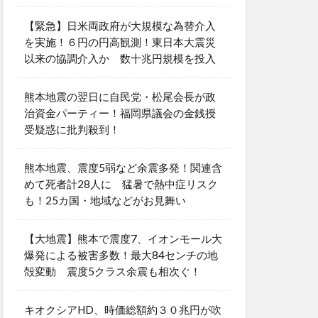
【緊急】日米両政府が大規模な為替介入
を実施！６円の円高観測！東日本大震災
以来の協調介入か 数十兆円規模を投入
熊本地震の翌日に自民党・松尾会長が政
治資金パーティー！福岡県議会の金銭授
受疑惑に批判殺到！
熊本地震、震度5弱など余震多発！関連含
めて死者計28人に 猛暑で熱中症リスク
も！25カ国・地域などがお見舞い
【大地震】熊本で震度7、イオンモール大
爆発による被害多数！最大84センチの地
殻変動 震度5クラス余震も相次ぐ！
キオクシアHD、時価総額約３０兆円が吹