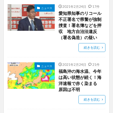
2021年2月24日
17件
ニュース
愛知県知事のリコール
不正署名で県警が強制
捜査！署名簿などを押
収 地方自治法違反
（署名偽造）の疑い
続きを読む
2021年2月24日
21件
ニュース
福島沖の海水温、今年
は高い状態が続く！海
洋速報で赤く染まる
原因は不明
続きを読む