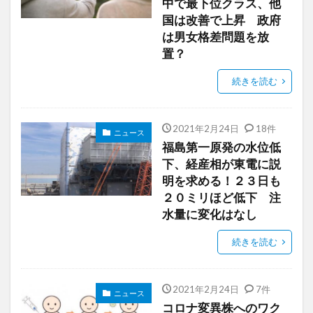
中で最下位クラス、他
国は改善で上昇 政府
は男女格差問題を放
置？
続きを読む
2021年2月24日
18件
ニュース
福島第一原発の水位低
下、経産相が東電に説
明を求める！２３日も
２０ミリほど低下 注
水量に変化はなし
続きを読む
2021年2月24日
7件
ニュース
コロナ変異株へのワク