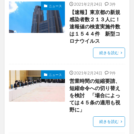
2021年2月24日
3件
ニュース
【速報】東京都の新規
感染者数２１３人に！
速報値の検査実施件数
は１５４４件 新型コ
ロナウイルス
続きを読む
2021年2月24日
9件
ニュース
営業時間の短縮要請、
短縮命令への切り替え
を検討 「場合によっ
ては４５条の適用も視
野に」
続きを読む