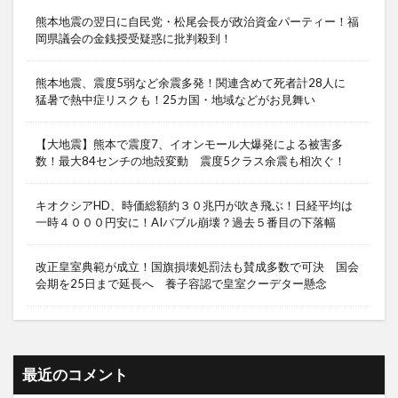
熊本地震の翌日に自民党・松尾会長が政治資金パーティー！福
岡県議会の金銭授受疑惑に批判殺到！
熊本地震、震度5弱など余震多発！関連含めて死者計28人に
猛暑で熱中症リスクも！25カ国・地域などがお見舞い
【大地震】熊本で震度7、イオンモール大爆発による被害多
数！最大84センチの地殻変動 震度5クラス余震も相次ぐ！
キオクシアHD、時価総額約３０兆円が吹き飛ぶ！日経平均は
一時４０００円安に！AIバブル崩壊？過去５番目の下落幅
改正皇室典範が成立！国旗損壊処罰法も賛成多数で可決 国会
会期を25日まで延長へ 養子容認で皇室クーデター懸念
最近のコメント