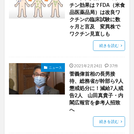
チン効果は？FDA（米食
品医薬品局）は改良ワ
クチンの臨床試験に数
ヶ月と言及 変異株で
ワクチン見直しも
続きを読む
2021年2月24日
37件
ニュース
菅義偉首相の長男接
待、総務省が幹部ら9人
懲戒処分に！減給7人戒
告2人 山田真貴子・内
閣広報官を参考人招致
へ
続きを読む