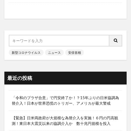
新型コロナウイルス
ニュース
安倍首相
最近の投稿
「令和のプラザ合意」で円安終了か！？15年ぶりの日米協調為
替介入！日本が世界恐慌のトリガー、アメリカが最大警戒
【緊急】日米両政府が大規模な為替介入を実施！６円の円高観
測！東日本大震災以来の協調介入か 数十兆円規模を投入